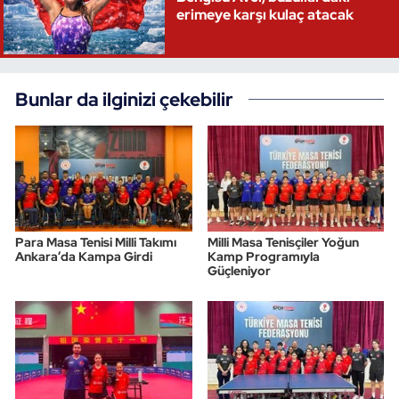
erimeye karşı kulaç atacak
Triatlon
Voleybol
Bunlar da ilginizi çekebilir
Vücut Geliştirme Fitness
Wushu Kungfu
Yelken
Para Masa Tenisi Milli Takımı
Milli Masa Tenisçiler Yoğun
Ankara’da Kampa Girdi
Kamp Programıyla
Yüzme
Güçleniyor