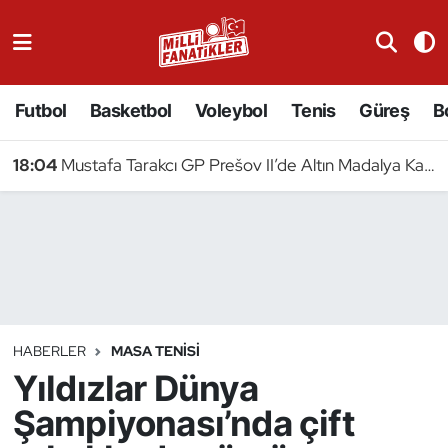
Atıcılık
Futbol
Basketbol
Voleybol
Tenis
Güreş
B
Atletizm
18:04
Mustafa Tarakcı GP Prešov II’de Altın Madalya Kazandı
Badminton
Basketbol
Beyzbol
Bilardo
HABERLER
MASA TENISI
Yıldızlar Dünya
Binicilik
Şampiyonası’nda çift
Bisiklet