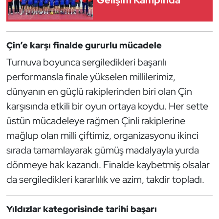
Gelişim Kampında
Güreş
Halter
Çin’e karşı finalde gururlu mücadele
Hava Sporları
Turnuva boyunca sergiledikleri başarılı
performansla finale yükselen millilerimiz,
Hentbol
dünyanın en güçlü rakiplerinden biri olan Çin
İşitme Engelli Sporcular
karşısında etkili bir oyun ortaya koydu. Her sette
üstün mücadeleye rağmen Çinli rakiplerine
Judo ve Kuraş
mağlup olan milli çiftimiz, organizasyonu ikinci
sırada tamamlayarak gümüş madalyayla yurda
Kano ve Rafting
dönmeye hak kazandı. Finalde kaybetmiş olsalar
Karate
da sergiledikleri kararlılık ve azim, takdir topladı.
Kayak
Yıldızlar kategorisinde tarihi başarı