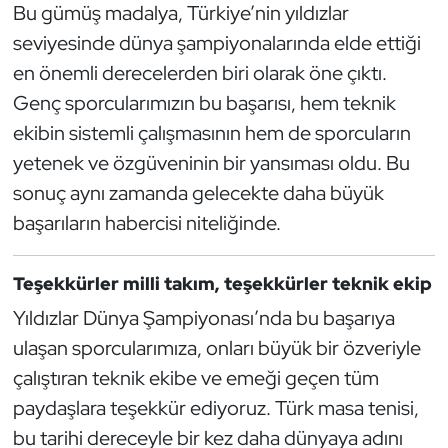
Bu gümüş madalya, Türkiye’nin yıldızlar
Kempo
seviyesinde dünya şampiyonalarında elde ettiği
Kick Boks
en önemli derecelerden biri olarak öne çıktı.
Genç sporcularımızın bu başarısı, hem teknik
Kürek
ekibin sistemli çalışmasının hem de sporcuların
yetenek ve özgüveninin bir yansıması oldu. Bu
Masa Tenisi
sonuç aynı zamanda gelecekte daha büyük
başarıların habercisi niteliğinde.
Modern Pentatlon
Motor Sporları
Teşekkürler milli takım, teşekkürler teknik ekip
Yıldızlar Dünya Şampiyonası’nda bu başarıya
Muay Thai
ulaşan sporcularımıza, onları büyük bir özveriyle
Okçuluk
çalıştıran teknik ekibe ve emeği geçen tüm
paydaşlara teşekkür ediyoruz. Türk masa tenisi,
Optimist
bu tarihi dereceyle bir kez daha dünyaya adını