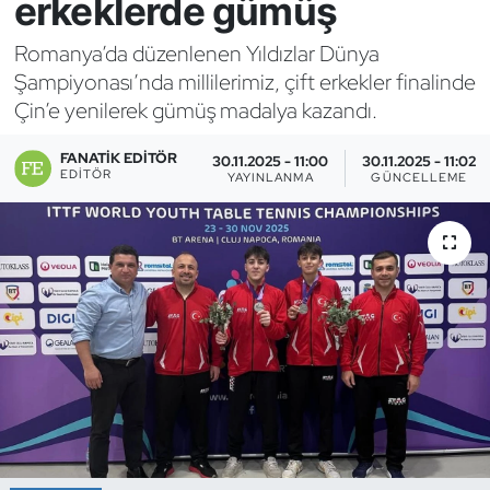
erkeklerde gümüş
Bocce Bowling Dart
Romanya’da düzenlenen Yıldızlar Dünya
Şampiyonası’nda millilerimiz, çift erkekler finalinde
Boks
Çin’e yenilerek gümüş madalya kazandı.
Briç
FANATIK EDITÖR
30.11.2025 - 11:00
30.11.2025 - 11:02
EDITÖR
YAYINLANMA
GÜNCELLEME
Buz Hokeyi
Buz Pateni
Çim Hokeyi
Cimnastik
Curling
Dağcılık