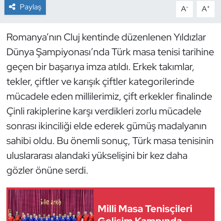
Paylaş
-
+
A
A
Dans Sporları
Romanya’nın Cluj kentinde düzenlenen Yıldızlar
Dövüş Sanatı
Dünya Şampiyonası’nda Türk masa tenisi tarihine
geçen bir başarıya imza atıldı. Erkek takımlar,
E-Spor
tekler, çiftler ve karışık çiftler kategorilerinde
mücadele eden millilerimiz, çift erkekler finalinde
Eskrim
Çinli rakiplerine karşı verdikleri zorlu mücadele
Futbol
sonrası ikinciliği elde ederek gümüş madalyanın
sahibi oldu. Bu önemli sonuç, Türk masa tenisinin
Futsal
uluslararası alandaki yükselişini bir kez daha
gözler önüne serdi.
Genel
Golf
Milli Masa Tenisçileri