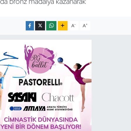
nda bronz madalya kazanarak
-
+
A
A