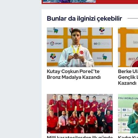
Triatlon
Bunlar da ilginizi çekebilir
Voleybol
Vücut Geliştirme Fitness
Wushu Kungfu
Kutay Coşkun Poreč’te
Berke U
Yelken
Bronz Madalya Kazandı
Gençlik 
Kazandı
Yüzme
Milli karatecilerden ilk günde
Kadın Ku