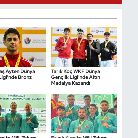
laş Ayten Dünya
Tarık Koç WKF Dünya
Ligi'nde Bronz
Gençlik Ligi'nde Altın
Madalya Kazandı
mite Milli Takımı
Erkek Kumite Milli Takımı