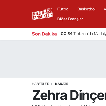
Futbol
Basketbol
V
Atıcılık
Diğer Branşlar
Atletizm
Son Dakika
00:54
Trabzon'da Madaly
Badminton
Basketbol
Beyzbol
Bilardo
HABERLER
KARATE
Zehra Dinçe
Binicilik
Bisiklet