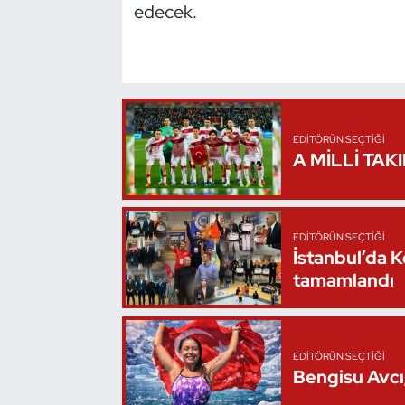
edecek.
Oryantiring
Özel Sporcular
Paralimpik
EDITÖRÜN SEÇTIĞI
A MİLLİ TAK
Ragbi
Satranç
EDITÖRÜN SEÇTIĞI
İstanbul’da 
Su Topu
tamamlandı
Sualtı Sporları
Tekvando
EDITÖRÜN SEÇTIĞI
Bengisu Avcı,
Tenis