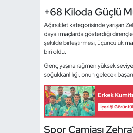
Güreş
+68 Kiloda Güçlü M
Halter
Ağırsıklet kategorisinde yarışan Zeh
Hava Sporları
dayalı maçlarda gösterdiği dirençle
şekilde birleştirmesi, üçüncülük ma
Hentbol
biri oldu.
İşitme Engelli Sporcular
Genç yaşına rağmen yüksek seviye
soğukkanlılığı, onun gelecek başarıl
Judo ve Kuraş
Kano ve Rafting
Erkek Kumite
İçeriği Görüntü
Karate
Kayak
Spor Camiası Zehra’