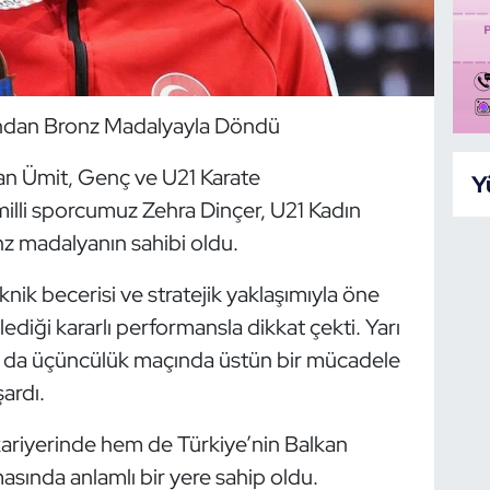
’ndan Bronz Madalyayla Döndü
an Ümit, Genç ve U21 Karate
Y
lli sporcumuz Zehra Dinçer, U21 Kadın
z madalyanın sahibi oldu.
knik becerisi ve stratejik yaklaşımıyla öne
diği kararlı performansla dikkat çekti. Yarı
sa da üçüncülük maçında üstün bir mücadele
ardı.
kariyerinde hem de Türkiye’nin Balkan
sında anlamlı bir yere sahip oldu.