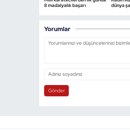
8 madalyalık başarı
dünya ş
Yorumlar
Gönder