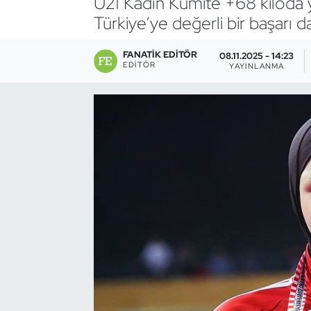
U21 Kadın Kumite +68 kiloda 
Türkiye’ye değerli bir başarı d
Bocce Bowling Dart
FANATIK EDITÖR
08.11.2025 - 14:23
Boks
EDITÖR
YAYINLANMA
Briç
Buz Hokeyi
Buz Pateni
Çim Hokeyi
Cimnastik
Curling
Dağcılık