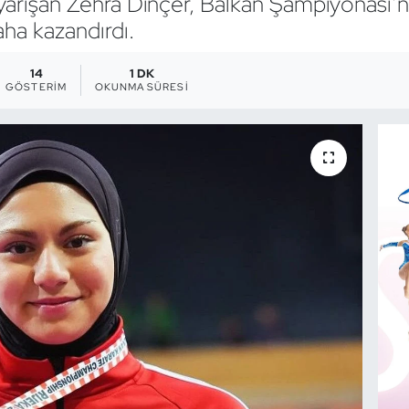
yarışan Zehra Dinçer, Balkan Şampiyonası’
aha kazandırdı.
14
1 DK
GÖSTERIM
OKUNMA SÜRESI