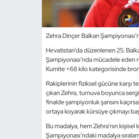
Dans Sporları
Dövüş Sanatı
Zehra Dinçer Balkan Şampiyonası
E-Spor
Hırvatistan’da düzenlenen 25. Balk
Şampiyonası’nda mücadele eden mi
Eskrim
Kumite +68 kilo kategorisinde bron
Futbol
Rakiplerinin fiziksel gücüne karşı te
çıkan Zehra, turnuva boyunca sergile
Futsal
finalde şampiyonluk şansını kaçır
Genel
ortaya koyarak kürsüye çıkmayı baş
Golf
Bu madalya, hem Zehra’nın kişisel 
Şampiyonası’ndaki madalya sıralama