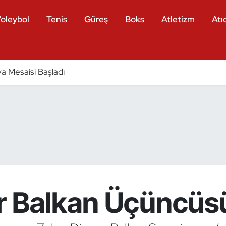
oleybol
Tenis
Güreş
Boks
Atletizm
Atıc
a Mesaisi Başladı
r Balkan Üçüncüs