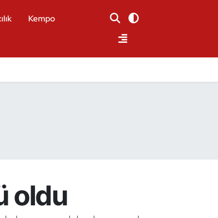
ılık
Kempo
ü oldu