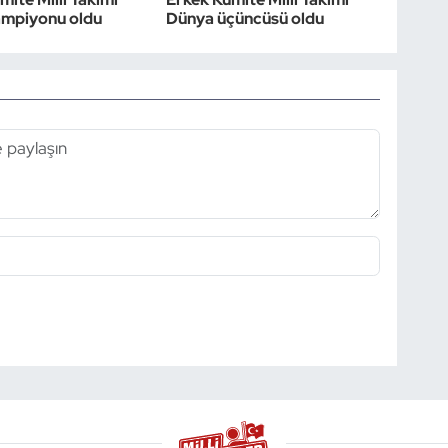
ampiyonu oldu
Dünya üçüncüsü oldu