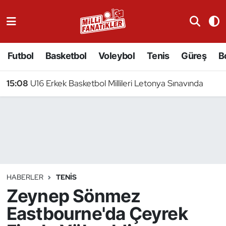
Atıcılık
Futbol
Basketbol
Voleybol
Tenis
Güreş
B
Atletizm
15:08
U16 Erkek Basketbol Millileri Letonya Sınavında
Badminton
Basketbol
Beyzbol
Bilardo
HABERLER
TENIS
Zeynep Sönmez
Binicilik
Eastbourne'da Çeyrek
Bisiklet