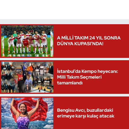
A MİLLİ TAKIM 24 YIL SONRA
DÜNYA KUPASI’NDA!
İstanbul’da Kempo heyecanı:
Milli Takım Seçmeleri
tamamlandı
Bengisu Avcı, buzullardaki
erimeye karşı kulaç atacak