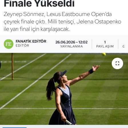
Finale Yükseldi
Bocce Bowling Dart
Zeynep Sönmez, Lexus Eastbourne Open’da
çeyrek finale çıktı. Milli tenisçi, Jelena Ostapenko
Boks
ile yarı final için karşılaşacak.
Briç
FANATIK EDITÖR
26.06.2026 - 12:02
1
EDITÖR
YAYINLANMA
PAYLAŞIM
GÖ
Buz Hokeyi
Buz Pateni
Çim Hokeyi
Cimnastik
Curling
Dağcılık