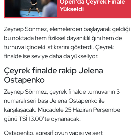
Open'da Çeyrek Finale
Güreş
Yükseldi
Halter
Zeynep Sönmez, elemelerden başlayarak geldiği
Hava Sporları
bu noktada hem fiziksel dayanıklılığını hem de
turnuva içindeki istikrarını gösterdi. Çeyrek
Hentbol
finalde ise seviye daha da yükseliyor.
İşitme Engelli Sporcular
Çeyrek finalde rakip Jelena
Ostapenko
Judo ve Kuraş
Zeynep Sönmez, çeyrek finalde turnuvanın 3
Kano ve Rafting
numaralı seri başı Jelena Ostapenko ile
karşılaşacak. Mücadele 25 Haziran Perşembe
Karate
günü TSİ 13.00’te oynanacak.
Kayak
Ostapenko, agresif oyun yapısı ve sert