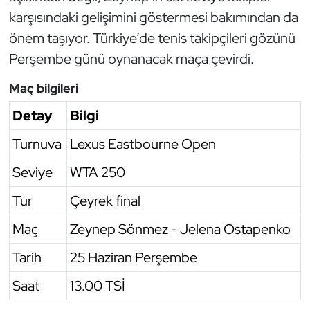
karşısındaki gelişimini göstermesi bakımından da
Triatlon
önem taşıyor. Türkiye’de tenis takipçileri gözünü
Perşembe günü oynanacak maça çevirdi.
Voleybol
Maç bilgileri
Vücut Geliştirme Fitness
Detay
Bilgi
Wushu Kungfu
Turnuva
Lexus Eastbourne Open
Yelken
Seviye
WTA 250
Tur
Çeyrek final
Yüzme
Maç
Zeynep Sönmez - Jelena Ostapenko
Tarih
25 Haziran Perşembe
Saat
13.00 TSİ