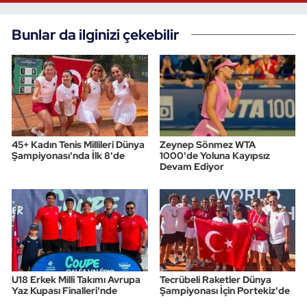
Bunlar da ilginizi çekebilir
45+ Kadın Tenis Millileri Dünya
Zeynep Sönmez WTA
Şampiyonası'nda İlk 8'de
1000'de Yoluna Kayıpsız
Devam Ediyor
U18 Erkek Milli Takımı Avrupa
Tecrübeli Raketler Dünya
Yaz Kupası Finalleri'nde
Şampiyonası İçin Portekiz'de