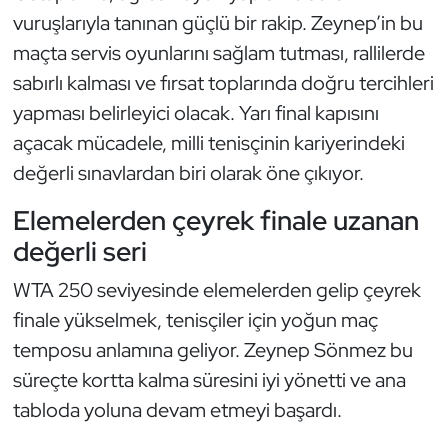
Kempo
vuruşlarıyla tanınan güçlü bir rakip. Zeynep’in bu
maçta servis oyunlarını sağlam tutması, rallilerde
Kick Boks
sabırlı kalması ve fırsat toplarında doğru tercihleri
yapması belirleyici olacak. Yarı final kapısını
Kürek
açacak mücadele, milli tenisçinin kariyerindeki
değerli sınavlardan biri olarak öne çıkıyor.
Masa Tenisi
Elemelerden çeyrek finale uzanan
Modern Pentatlon
değerli seri
Motor Sporları
WTA 250 seviyesinde elemelerden gelip çeyrek
finale yükselmek, tenisçiler için yoğun maç
Muay Thai
temposu anlamına geliyor. Zeynep Sönmez bu
Okçuluk
süreçte kortta kalma süresini iyi yönetti ve ana
tabloda yoluna devam etmeyi başardı.
Optimist