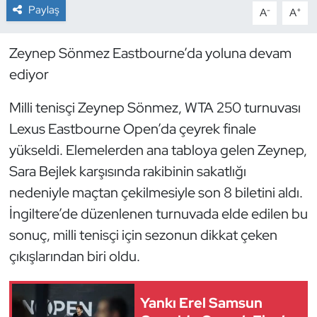
Paylaş
-
+
A
A
Dans Sporları
Zeynep Sönmez Eastbourne’da yoluna devam
Dövüş Sanatı
ediyor
E-Spor
Milli tenisçi Zeynep Sönmez, WTA 250 turnuvası
Lexus Eastbourne Open’da çeyrek finale
Eskrim
yükseldi. Elemelerden ana tabloya gelen Zeynep,
Sara Bejlek karşısında rakibinin sakatlığı
Futbol
nedeniyle maçtan çekilmesiyle son 8 biletini aldı.
İngiltere’de düzenlenen turnuvada elde edilen bu
Futsal
sonuç, milli tenisçi için sezonun dikkat çeken
Genel
çıkışlarından biri oldu.
Golf
Yankı Erel Samsun