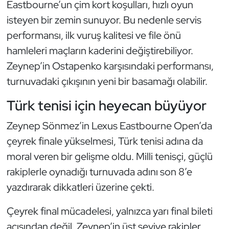
Eastbourne’un çim kort koşulları, hızlı oyun
Oryantiring
isteyen bir zemin sunuyor. Bu nedenle servis
performansı, ilk vuruş kalitesi ve file önü
Özel Sporcular
hamleleri maçların kaderini değiştirebiliyor.
Zeynep’in Ostapenko karşısındaki performansı,
Paralimpik
turnuvadaki çıkışının yeni bir basamağı olabilir.
Ragbi
Türk tenisi için heyecan büyüyor
Satranç
Zeynep Sönmez’in Lexus Eastbourne Open’da
çeyrek finale yükselmesi, Türk tenisi adına da
Su Topu
moral veren bir gelişme oldu. Milli tenisçi, güçlü
rakiplerle oynadığı turnuvada adını son 8’e
Sualtı Sporları
yazdırarak dikkatleri üzerine çekti.
Tekvando
Çeyrek final mücadelesi, yalnızca yarı final bileti
Tenis
açısından değil, Zeynep’in üst seviye rakipler