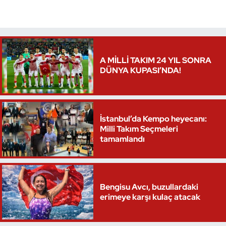
Triatlon
Voleybol
A MİLLİ TAKIM 24 YIL SONRA
DÜNYA KUPASI’NDA!
Vücut Geliştirme Fitness
Wushu Kungfu
İstanbul’da Kempo heyecanı:
Yelken
Milli Takım Seçmeleri
tamamlandı
Yüzme
Bengisu Avcı, buzullardaki
erimeye karşı kulaç atacak