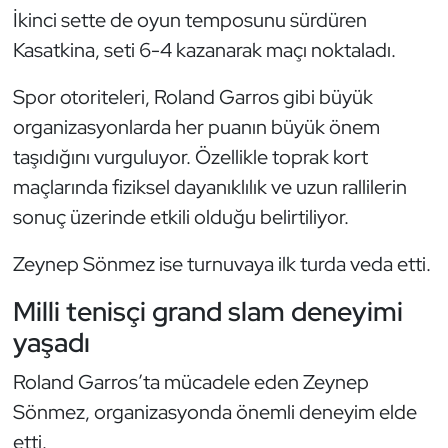
Kempo
İkinci sette de oyun temposunu sürdüren
Kasatkina, seti 6-4 kazanarak maçı noktaladı.
Kick Boks
Spor otoriteleri, Roland Garros gibi büyük
Kürek
organizasyonlarda her puanın büyük önem
taşıdığını vurguluyor. Özellikle toprak kort
Masa Tenisi
maçlarında fiziksel dayanıklılık ve uzun rallilerin
sonuç üzerinde etkili olduğu belirtiliyor.
Modern Pentatlon
Zeynep Sönmez ise turnuvaya ilk turda veda etti.
Motor Sporları
Milli tenisçi grand slam deneyimi
Muay Thai
yaşadı
Okçuluk
Roland Garros’ta mücadele eden Zeynep
Sönmez, organizasyonda önemli deneyim elde
Optimist
etti.