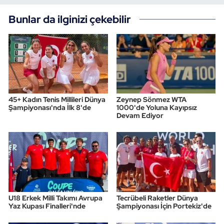
Bunlar da ilginizi çekebilir
45+ Kadın Tenis Millileri Dünya
Zeynep Sönmez WTA
Şampiyonası'nda İlk 8'de
1000'de Yoluna Kayıpsız
Devam Ediyor
U18 Erkek Milli Takımı Avrupa
Tecrübeli Raketler Dünya
Yaz Kupası Finalleri'nde
Şampiyonası İçin Portekiz'de