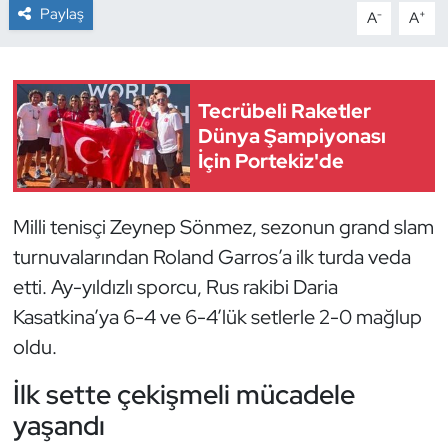
Paylaş
-
+
A
A
Dans Sporları
Dövüş Sanatı
Tecrübeli Raketler
Dünya Şampiyonası
E-Spor
İçin Portekiz'de
Eskrim
Milli tenisçi Zeynep Sönmez, sezonun grand slam
Futbol
turnuvalarından Roland Garros’a ilk turda veda
etti. Ay-yıldızlı sporcu, Rus rakibi Daria
Futsal
Kasatkina’ya 6-4 ve 6-4’lük setlerle 2-0 mağlup
oldu.
Genel
İlk sette çekişmeli mücadele
Golf
yaşandı