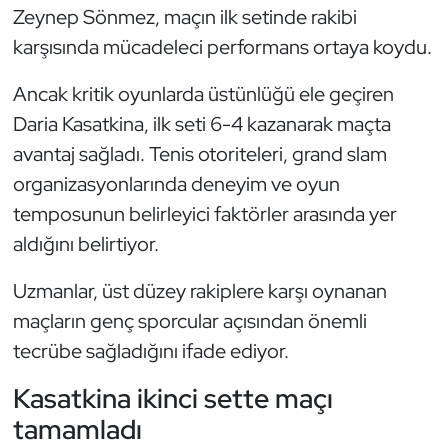
Güreş
Zeynep Sönmez, maçın ilk setinde rakibi
karşısında mücadeleci performans ortaya koydu.
Halter
Ancak kritik oyunlarda üstünlüğü ele geçiren
Hava Sporları
Daria Kasatkina, ilk seti 6-4 kazanarak maçta
avantaj sağladı. Tenis otoriteleri, grand slam
Hentbol
organizasyonlarında deneyim ve oyun
İşitme Engelli Sporcular
temposunun belirleyici faktörler arasında yer
aldığını belirtiyor.
Judo ve Kuraş
Uzmanlar, üst düzey rakiplere karşı oynanan
Kano ve Rafting
maçların genç sporcular açısından önemli
tecrübe sağladığını ifade ediyor.
Karate
Kasatkina ikinci sette maçı
Kayak
tamamladı