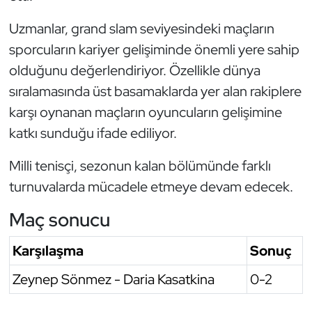
Oryantiring
Uzmanlar, grand slam seviyesindeki maçların
sporcuların kariyer gelişiminde önemli yere sahip
Özel Sporcular
olduğunu değerlendiriyor. Özellikle dünya
sıralamasında üst basamaklarda yer alan rakiplere
Paralimpik
karşı oynanan maçların oyuncuların gelişimine
Ragbi
katkı sunduğu ifade ediliyor.
Satranç
Milli tenisçi, sezonun kalan bölümünde farklı
turnuvalarda mücadele etmeye devam edecek.
Su Topu
Maç sonucu
Sualtı Sporları
Karşılaşma
Sonuç
Tekvando
Zeynep Sönmez - Daria Kasatkina
0-2
Tenis