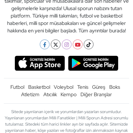
takımlar, sporcular ve müsabakalara dair son haberler ve
gelişmelerle karşınızda! Ulusal sporun nabzını tutan
platform. Türkiye milli takımları, futbol ve basketbol
haberleri, milli spor müsabakaları ve güncel gelişmeler
hakkında en yeni bilgiler başladı. Tüm ayrıntılar burada!
Futbol
Basketbol
Voleybol
Tenis
Güreş
Boks
Atletizm
Atıcılık
Kempo
Diğer Branşlar
Sitede yayınlanan içerik ve yorumlardan yazarları sorumludur.
Yayınlanan yorumlardan Milli Fanatikler | Milli Sporun Adresi sorumlu
tutulamaz. Sitedeki tüm harici linkler ayrı bir sayfada açılır. Sitemizde
yayınlanan haber, köşe yazıları ve fotoğraflar izin alınmaksızın kaynak