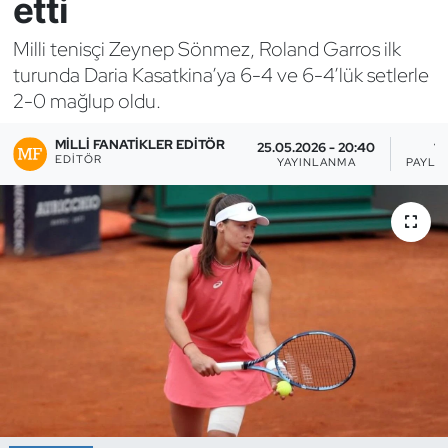
etti
Bocce Bowling Dart
Milli tenisçi Zeynep Sönmez, Roland Garros ilk
turunda Daria Kasatkina’ya 6-4 ve 6-4’lük setlerle
Boks
2-0 mağlup oldu.
Briç
MILLI FANATIKLER EDITÖR
25.05.2026 - 20:40
1
EDITÖR
YAYINLANMA
PAYLA
Buz Hokeyi
Buz Pateni
Çim Hokeyi
Cimnastik
Curling
Dağcılık