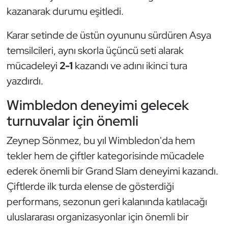
Kempo
kazanarak durumu eşitledi.
Karar setinde de üstün oyununu sürdüren Asya
Kick Boks
temsilcileri, aynı skorla üçüncü seti alarak
Kürek
mücadeleyi
2-1
kazandı ve adını ikinci tura
yazdırdı.
Masa Tenisi
Wimbledon deneyimi gelecek
Modern Pentatlon
turnuvalar için önemli
Motor Sporları
Zeynep Sönmez, bu yıl Wimbledon'da hem
tekler hem de çiftler kategorisinde mücadele
Muay Thai
ederek önemli bir Grand Slam deneyimi kazandı.
Çiftlerde ilk turda elense de gösterdiği
Okçuluk
performans, sezonun geri kalanında katılacağı
uluslararası organizasyonlar için önemli bir
Optimist