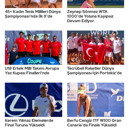
45+ Kadın Tenis Millileri Dünya
Zeynep Sönmez WTA
Şampiyonası'nda İlk 8'de
1000'de Yoluna Kayıpsız
Devam Ediyor
U18 Erkek Milli Takımı Avrupa
Tecrübeli Raketler Dünya
Yaz Kupası Finalleri'nde
Şampiyonası İçin Portekiz'de
Kerem Yılmaz Elemelerde
Berfu Cengiz ITF W100 Gran
Final Turuna Yükseldi
Canaria'da Finale Yükseldi