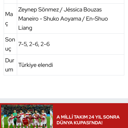
Zeynep Sönmez / Jéssica Bouzas
Triatlon
Ma
Maneiro - Shuko Aoyama / En-Shuo
ç
Voleybol
Liang
Son
Vücut Geliştirme Fitness
7-5, 2-6, 2-6
uç
Wushu Kungfu
Dur
Türkiye elendi
um
Yelken
Yüzme
A MİLLİ TAKIM 24 YIL SONRA
DÜNYA KUPASI’NDA!