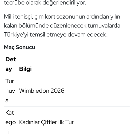
tecrübe olarak değerlendiriliyor.
Oryantiring
Milli tenisçi, çim kort sezonunun ardından yılın
Özel Sporcular
kalan bölümünde düzenlenecek turnuvalarda
Türkiye'yi temsil etmeye devam edecek.
Paralimpik
Maç Sonucu
Ragbi
Det
ay
Bilgi
Satranç
Tur
Su Topu
nuv
Wimbledon 2026
a
Sualtı Sporları
Kat
Tekvando
ego
Kadınlar Çiftler İlk Tur
Tenis
ri