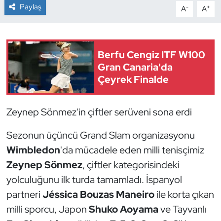
Paylaş
-
+
A
A
Dans Sporları
Dövüş Sanatı
Berfu Cengiz ITF W100
Gran Canaria'da
E-Spor
Çeyrek Finalde
Eskrim
Zeynep Sönmez'in çiftler serüveni sona erdi
Futbol
Sezonun üçüncü Grand Slam organizasyonu
Futsal
Wimbledon
'da mücadele eden milli tenisçimiz
Zeynep Sönmez
, çiftler kategorisindeki
Genel
yolculuğunu ilk turda tamamladı. İspanyol
partneri
Jéssica Bouzas Maneiro
ile korta çıkan
Golf
milli sporcu, Japon
Shuko Aoyama
ve Tayvanlı