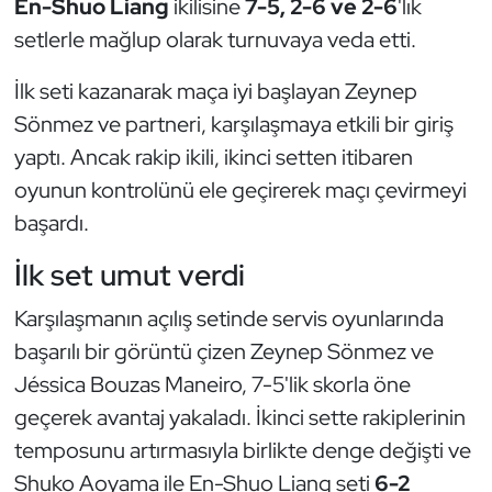
En-Shuo Liang
ikilisine
7-5, 2-6 ve 2-6
'lık
Güreş
setlerle mağlup olarak turnuvaya veda etti.
Halter
İlk seti kazanarak maça iyi başlayan Zeynep
Hava Sporları
Sönmez ve partneri, karşılaşmaya etkili bir giriş
yaptı. Ancak rakip ikili, ikinci setten itibaren
Hentbol
oyunun kontrolünü ele geçirerek maçı çevirmeyi
başardı.
İşitme Engelli Sporcular
İlk set umut verdi
Judo ve Kuraş
Karşılaşmanın açılış setinde servis oyunlarında
Kano ve Rafting
başarılı bir görüntü çizen Zeynep Sönmez ve
Jéssica Bouzas Maneiro, 7-5'lik skorla öne
Karate
geçerek avantaj yakaladı. İkinci sette rakiplerinin
temposunu artırmasıyla birlikte denge değişti ve
Kayak
Shuko Aoyama ile En-Shuo Liang seti
6-2