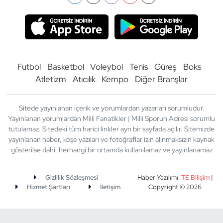
Futbol
Basketbol
Voleybol
Tenis
Güreş
Boks
Atletizm
Atıcılık
Kempo
Diğer Branşlar
Sitede yayınlanan içerik ve yorumlardan yazarları sorumludur.
Yayınlanan yorumlardan Milli Fanatikler | Milli Sporun Adresi sorumlu
tutulamaz. Sitedeki tüm harici linkler ayrı bir sayfada açılır. Sitemizde
yayınlanan haber, köşe yazıları ve fotoğraflar izin alınmaksızın kaynak
gösterilse dahi, herhangi bir ortamda kullanılamaz ve yayınlanamaz
Gizlilik Sözleşmesi
Haber Yazılımı:
TE Bilişim
|
Hizmet Şartları
İletişim
Copyright © 2026