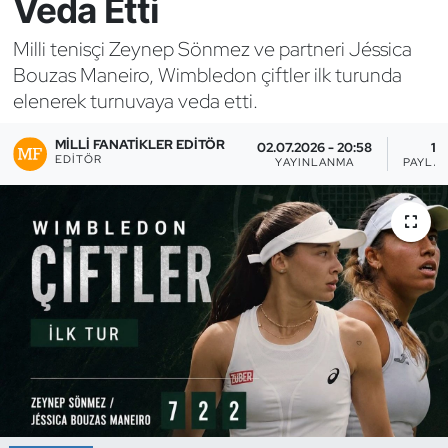
Veda Etti
Bocce Bowling Dart
Milli tenisçi Zeynep Sönmez ve partneri Jéssica
Bouzas Maneiro, Wimbledon çiftler ilk turunda
Boks
elenerek turnuvaya veda etti.
Briç
MILLI FANATIKLER EDITÖR
02.07.2026 - 20:58
1
EDITÖR
YAYINLANMA
PAYLA
Buz Hokeyi
Buz Pateni
Çim Hokeyi
Cimnastik
Curling
Dağcılık