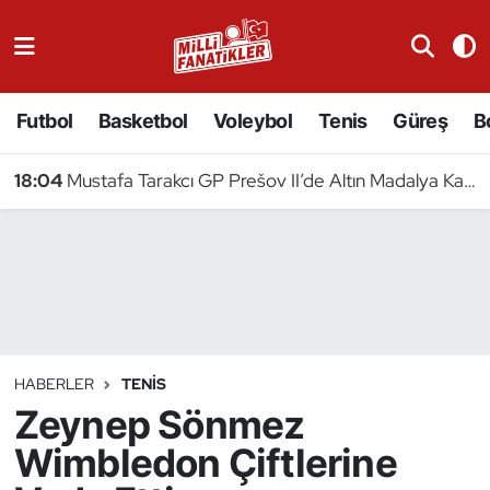
Atıcılık
Futbol
Basketbol
Voleybol
Tenis
Güreş
B
Atletizm
18:04
Mustafa Tarakcı GP Prešov II’de Altın Madalya Kazandı
Badminton
Basketbol
Beyzbol
Bilardo
HABERLER
TENIS
Zeynep Sönmez
Binicilik
Wimbledon Çiftlerine
Bisiklet