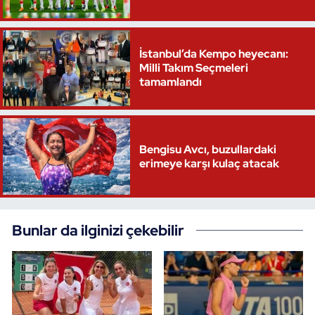
İstanbul’da Kempo heyecanı:
Milli Takım Seçmeleri
tamamlandı
Bengisu Avcı, buzullardaki
erimeye karşı kulaç atacak
Bunlar da ilginizi çekebilir