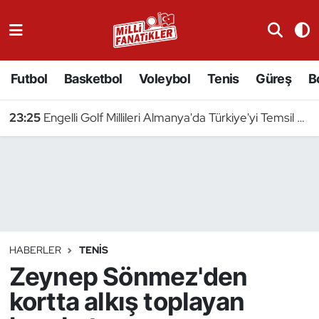
Atıcılık
Futbol
Basketbol
Voleybol
Tenis
Güreş
B
Atletizm
23:25
Engelli Golf Millileri Almanya'da Türkiye'yi Temsil Edecek
Badminton
Basketbol
Beyzbol
Bilardo
HABERLER
TENIS
Zeynep Sönmez'den
Binicilik
kortta alkış toplayan
Bisiklet