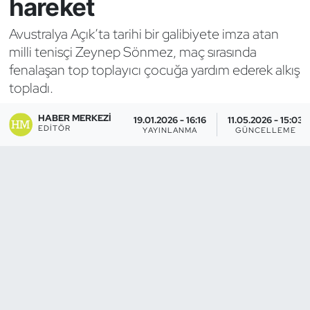
hareket
Bocce Bowling Dart
Avustralya Açık’ta tarihi bir galibiyete imza atan
milli tenisçi Zeynep Sönmez, maç sırasında
Boks
fenalaşan top toplayıcı çocuğa yardım ederek alkış
topladı.
Briç
HABER MERKEZI
19.01.2026 - 16:16
11.05.2026 - 15:03
Buz Hokeyi
EDITÖR
YAYINLANMA
GÜNCELLEME
Buz Pateni
Çim Hokeyi
Cimnastik
Curling
Dağcılık