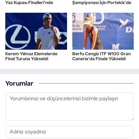
Yaz Kupası Finalleri'nde
Şampiyonası İçin Portekiz'de
Triatlon
Voleybol
Vücut Geliştirme Fitness
Kerem Yılmaz Elemelerde
Berfu Cengiz ITF W100 Gran
Final Turuna Yükseldi
Canaria'da Finale Yükseldi
Wushu Kungfu
Yelken
Yorumlar
Yüzme