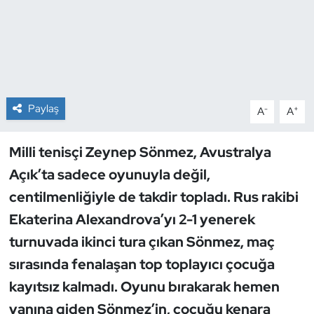
Dans Sporları
Dövüş Sanatı
E-Spor
Paylaş
-
+
A
A
Eskrim
Milli tenisçi Zeynep Sönmez, Avustralya
Açık’ta sadece oyunuyla değil,
Futbol
centilmenliğiyle de takdir topladı. Rus rakibi
Futsal
Ekaterina Alexandrova’yı 2-1 yenerek
turnuvada ikinci tura çıkan Sönmez, maç
Genel
sırasında fenalaşan top toplayıcı çocuğa
Golf
kayıtsız kalmadı. Oyunu bırakarak hemen
yanına giden Sönmez’in, çocuğu kenara