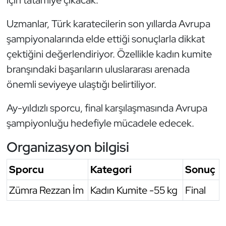
Oryantiring
Uzmanlar, Türk karatecilerin son yıllarda Avrupa
şampiyonalarında elde ettiği sonuçlarla dikkat
Özel Sporcular
çektiğini değerlendiriyor. Özellikle kadın kumite
Paralimpik
branşındaki başarıların uluslararası arenada
önemli seviyeye ulaştığı belirtiliyor.
Ragbi
Ay-yıldızlı sporcu, final karşılaşmasında Avrupa
Satranç
şampiyonluğu hedefiyle mücadele edecek.
Su Topu
Organizasyon bilgisi
Sporcu
Kategori
Sonuç
Sualtı Sporları
Zümra Rezzan İm
Kadın Kumite -55 kg
Final
Tekvando
Tenis