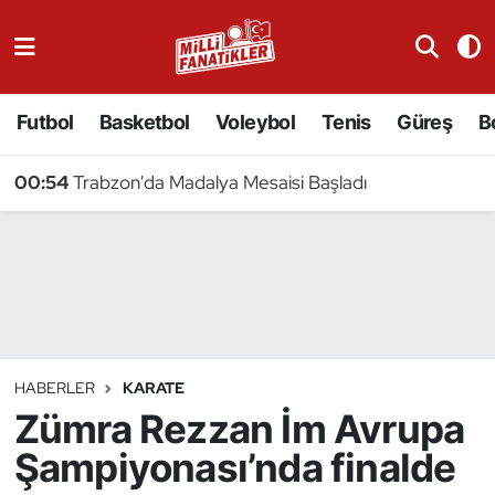
Atıcılık
Futbol
Basketbol
Voleybol
Tenis
Güreş
B
Atletizm
00:54
Trabzon'da Madalya Mesaisi Başladı
Badminton
Basketbol
Beyzbol
Bilardo
HABERLER
KARATE
Zümra Rezzan İm Avrupa
Binicilik
Şampiyonası’nda finalde
Bisiklet