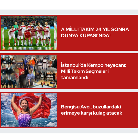
Triatlon
Voleybol
A MİLLİ TAKIM 24 YIL SONRA
DÜNYA KUPASI’NDA!
Vücut Geliştirme Fitness
Wushu Kungfu
İstanbul’da Kempo heyecanı:
Milli Takım Seçmeleri
Yelken
tamamlandı
Yüzme
Bengisu Avcı, buzullardaki
erimeye karşı kulaç atacak