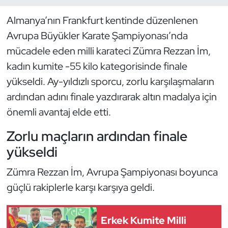
Almanya’nın Frankfurt kentinde düzenlenen
Dans Sporları
Avrupa Büyükler Karate Şampiyonası’nda
Dövüş Sanatı
mücadele eden milli karateci Zümra Rezzan İm,
kadın kumite -55 kilo kategorisinde finale
E-Spor
yükseldi. Ay-yıldızlı sporcu, zorlu karşılaşmaların
ardından adını finale yazdırarak altın madalya için
Eskrim
önemli avantaj elde etti.
Futbol
Zorlu maçların ardından finale
yükseldi
Futsal
Zümra Rezzan İm, Avrupa Şampiyonası boyunca
Genel
güçlü rakiplerle karşı karşıya geldi.
Golf
Erkek Kumite Milli