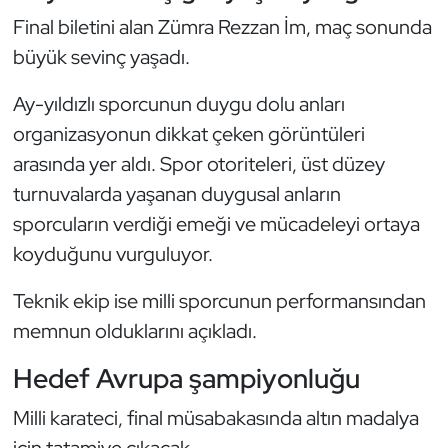
Kempo
Final biletini alan Zümra Rezzan İm, maç sonunda
büyük sevinç yaşadı.
Kick Boks
Ay-yıldızlı sporcunun duygu dolu anları
Kürek
organizasyonun dikkat çeken görüntüleri
arasında yer aldı. Spor otoriteleri, üst düzey
Masa Tenisi
turnuvalarda yaşanan duygusal anların
Modern Pentatlon
sporcuların verdiği emeği ve mücadeleyi ortaya
koyduğunu vurguluyor.
Motor Sporları
Teknik ekip ise milli sporcunun performansından
Muay Thai
memnun olduklarını açıkladı.
Hedef Avrupa şampiyonluğu
Okçuluk
Milli karateci, final müsabakasında altın madalya
Optimist
için tatamiye çıkacak.