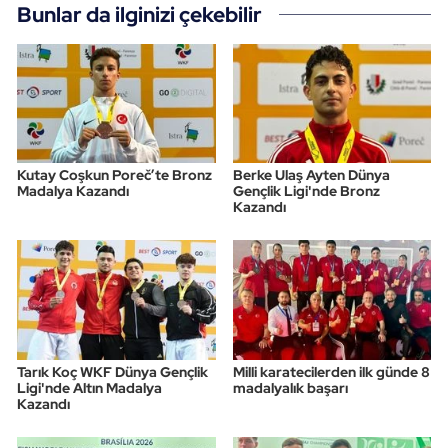
Bunlar da ilginizi çekebilir
Kutay Coşkun Poreč’te Bronz
Berke Ulaş Ayten Dünya
Madalya Kazandı
Gençlik Ligi'nde Bronz
Kazandı
Tarık Koç WKF Dünya Gençlik
Milli karatecilerden ilk günde 8
Ligi'nde Altın Madalya
madalyalık başarı
Kazandı