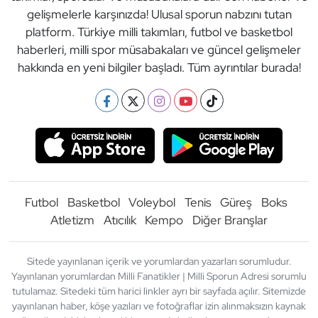
gelişmelerle karşınızda! Ulusal sporun nabzını tutan
platform. Türkiye milli takımları, futbol ve basketbol
haberleri, milli spor müsabakaları ve güncel gelişmeler
hakkında en yeni bilgiler başladı. Tüm ayrıntılar burada!
Futbol
Basketbol
Voleybol
Tenis
Güreş
Boks
Atletizm
Atıcılık
Kempo
Diğer Branşlar
Sitede yayınlanan içerik ve yorumlardan yazarları sorumludur.
Yayınlanan yorumlardan Milli Fanatikler | Milli Sporun Adresi sorumlu
tutulamaz. Sitedeki tüm harici linkler ayrı bir sayfada açılır. Sitemizde
yayınlanan haber, köşe yazıları ve fotoğraflar izin alınmaksızın kaynak