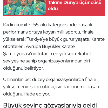
Güreş
Takımı Dünya üçüncüsü
oldu
Halter
Kadın kumite -55 kilo kategorisinde başarılı
Hava Sporları
performans ortaya koyan milli sporcu, finale
yükselerek Türkiye’ye büyük gurur yaşattı. Karate
Hentbol
otoriteleri, Avrupa Büyükler Karate
İşitme Engelli Sporcular
Şampiyonası’nın kıtanın en yüksek rekabet
seviyesine sahip organizasyonlarından biri
Judo ve Kuraş
olduğunu belirtiyor.
Kano ve Rafting
Uzmanlar, üst düzey organizasyonlarda finale
yükselmenin sporcular açısından önemli başarı
Karate
olduğunu ifade ediyor.
Kayak
Büyük sevinç gözyaşlarıyla geldi