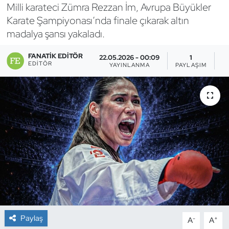
Milli karateci Zümra Rezzan İm, Avrupa Büyükler
Bocce Bowling Dart
Karate Şampiyonası’nda finale çıkarak altın
madalya şansı yakaladı.
Boks
FANATIK EDITÖR
22.05.2026 - 00:09
1
EDITÖR
YAYINLANMA
PAYLAŞIM
G
Briç
Buz Hokeyi
Buz Pateni
Çim Hokeyi
Cimnastik
Curling
Paylaş
-
+
A
A
Dağcılık