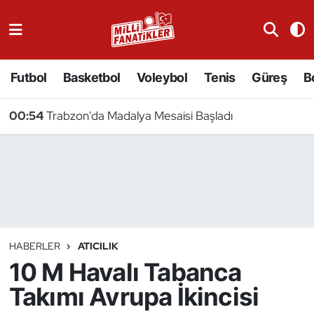
Atıcılık
Futbol
Basketbol
Voleybol
Tenis
Güreş
B
Atletizm
00:54
Trabzon'da Madalya Mesaisi Başladı
Badminton
Basketbol
Beyzbol
Bilardo
HABERLER
ATICILIK
10 M Havalı Tabanca
Binicilik
Takımı Avrupa İkincisi
Bisiklet