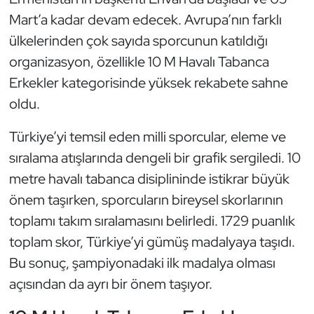
Kempo
Mart’a kadar devam edecek. Avrupa’nın farklı
ülkelerinden çok sayıda sporcunun katıldığı
Kick Boks
organizasyon, özellikle 10 M Havalı Tabanca
Erkekler kategorisinde yüksek rekabete sahne
Kürek
oldu.
Masa Tenisi
Türkiye’yi temsil eden milli sporcular, eleme ve
Modern Pentatlon
sıralama atışlarında dengeli bir grafik sergiledi. 10
metre havalı tabanca disiplininde istikrar büyük
Motor Sporları
önem taşırken, sporcuların bireysel skorlarının
toplamı takım sıralamasını belirledi. 1729 puanlık
Muay Thai
toplam skor, Türkiye’yi gümüş madalyaya taşıdı.
Bu sonuç, şampiyonadaki ilk madalya olması
Okçuluk
açısından da ayrı bir önem taşıyor.
Optimist