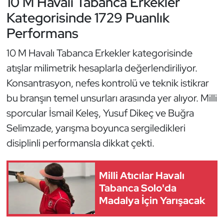
10 M Havalı Tabanca Erkekler
Oryantiring
Kategorisinde 1729 Puanlık
Performans
Özel Sporcular
10 M Havalı Tabanca Erkekler kategorisinde
Paralimpik
atışlar milimetrik hesaplarla değerlendiriliyor.
Konsantrasyon, nefes kontrolü ve teknik istikrar
Ragbi
bu branşın temel unsurları arasında yer alıyor. Milli
sporcular İsmail Keleş, Yusuf Dikeç ve Buğra
Satranç
Selimzade, yarışma boyunca sergiledikleri
disiplinli performansla dikkat çekti.
Su Topu
Sualtı Sporları
Milli Atıcılar Havalı
Tabanca Solo'da
Tekvando
Madalya İçin Yarışacak
Tenis