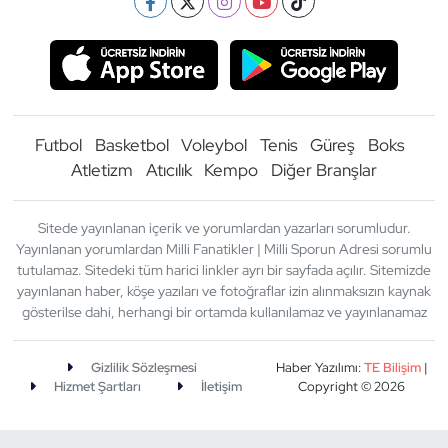
Futbol
Basketbol
Voleybol
Tenis
Güreş
Boks
Atletizm
Atıcılık
Kempo
Diğer Branşlar
Sitede yayınlanan içerik ve yorumlardan yazarları sorumludur.
Yayınlanan yorumlardan Milli Fanatikler | Milli Sporun Adresi sorumlu
tutulamaz. Sitedeki tüm harici linkler ayrı bir sayfada açılır. Sitemizde
yayınlanan haber, köşe yazıları ve fotoğraflar izin alınmaksızın kaynak
gösterilse dahi, herhangi bir ortamda kullanılamaz ve yayınlanamaz
Gizlilik Sözleşmesi
Haber Yazılımı:
TE Bilişim
|
Hizmet Şartları
İletişim
Copyright © 2026