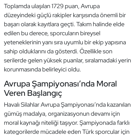
Toplamda ulaşılan 1729 puan, Avrupa
Triatlon
düzeyindeki güçlü rakipler karşısında önemli bir
başarı olarak kayıtlara geçti. Takım halinde elde
Voleybol
edilen bu derece, sporcuların bireysel
yeteneklerinin yanı sıra uyumlu bir ekip yapısına
Vücut Geliştirme Fitness
sahip olduklarını da gösterdi. Özellikle son
Wushu Kungfu
serilerde gelen yüksek puanlar, sıralamadaki yerin
korunmasında belirleyici oldu.
Yelken
Avrupa Şampiyonası’nda Moral
Yüzme
Veren Başlangıç
Havalı Silahlar Avrupa Şampiyonası’nda kazanılan
gümüş madalya, organizasyonun devamı için
moral kaynağı niteliği taşıyor. Şampiyonada farklı
kategorilerde mücadele eden Türk sporcular için