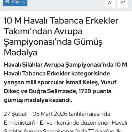
Paylaş
-
+
A
A
Dans Sporları
10 M Havalı Tabanca Erkekler
Takımı’ndan Avrupa
Dövüş Sanatı
Şampiyonası’nda Gümüş
E-Spor
Madalya
Eskrim
Havalı Silahlar Avrupa Şampiyonası’nda 10 M
Havalı Tabanca Erkekler kategorisinde
Futbol
yarışan milli sporcular İsmail Keleş, Yusuf
Futsal
Dikeç ve Buğra Selimzade, 1729 puanla
gümüş madalya kazandı.
Genel
27 Şubat – 05 Mart 2026 tarihleri arasında
Golf
Ermenistan’ın Erivan kentinde düzenlenen Havalı
Silahlar Avrupa Şampiyonası’nda Türkiye’ye ilk