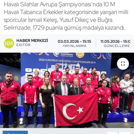
Havalı Silahlar Avrupa Şampiyonası’nda 10 M
Bocce Bowling Dart
Havalı Tabanca Erkekler kategorisinde yarışan milli
sporcular İsmail Keleş, Yusuf Dikeç ve Buğra
Boks
Selimzade, 1729 puanla gümüş madalya kazandı.
Briç
HABER MERKEZI
03.03.2026 - 15:15
11.05.2026 - 15:03
EDITÖR
YAYINLANMA
GÜNCELLEME
Buz Hokeyi
Buz Pateni
Çim Hokeyi
Cimnastik
Curling
Dağcılık