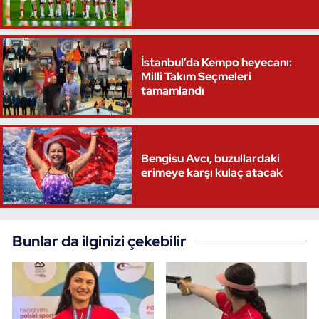
İstanbul’da Kempo heyecanı:
Milli Takım Seçmeleri
tamamlandı
Bengisu Avcı, buzullardaki
erimeye karşı kulaç atacak
Bunlar da ilginizi çekebilir