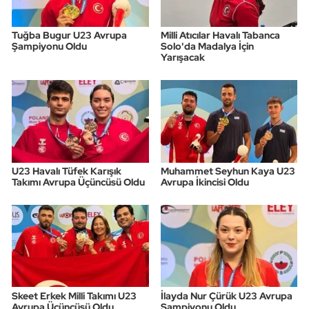
Tuğba Bugur U23 Avrupa
Milli Atıcılar Havalı Tabanca
Şampiyonu Oldu
Solo'da Madalya İçin
Yarışacak
U23 Havalı Tüfek Karışık
Muhammet Seyhun Kaya U23
Takımı Avrupa Üçüncüsü Oldu
Avrupa İkincisi Oldu
Skeet Erkek Milli Takımı U23
İlayda Nur Çürük U23 Avrupa
Avrupa Üçüncüsü Oldu
Şampiyonu Oldu