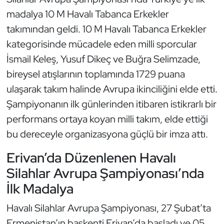
Güreş
madalya 10 M Havalı Tabanca Erkekler
takımından geldi. 10 M Havalı Tabanca Erkekler
Halter
kategorisinde mücadele eden milli sporcular
Hava Sporları
İsmail Keleş, Yusuf Dikeç ve Buğra Selimzade,
bireysel atışlarının toplamında 1729 puana
Hentbol
ulaşarak takım halinde Avrupa ikinciliğini elde etti.
Şampiyonanın ilk günlerinden itibaren istikrarlı bir
İşitme Engelli Sporcular
performans ortaya koyan milli takım, elde ettiği
Judo ve Kuraş
bu dereceyle organizasyona güçlü bir imza attı.
Erivan’da Düzenlenen Havalı
Kano ve Rafting
Silahlar Avrupa Şampiyonası’nda
Karate
İlk Madalya
Havalı Silahlar Avrupa Şampiyonası, 27 Şubat’ta
Kayak
Ermenistan’ın başkenti Erivan’da başladı ve 05