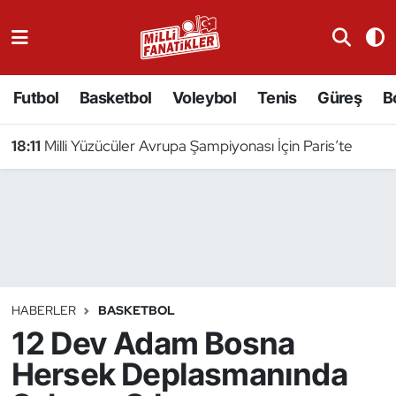
Atıcılık
Futbol
Basketbol
Voleybol
Tenis
Güreş
B
Atletizm
18:11
Milli Yüzücüler Avrupa Şampiyonası İçin Paris’te
Badminton
Basketbol
Beyzbol
Bilardo
HABERLER
BASKETBOL
12 Dev Adam Bosna
Binicilik
Hersek Deplasmanında
Bisiklet