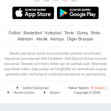
Futbol
Basketbol
Voleybol
Tenis
Güreş
Boks
Atletizm
Atıcılık
Kempo
Diğer Branşlar
Sitede yayınlanan içerik ve yorumlardan yazarları sorumludur.
Yayınlanan yorumlardan Milli Fanatikler | Milli Sporun Adresi sorumlu
tutulamaz. Sitedeki tüm harici linkler ayrı bir sayfada açılır. Sitemizde
yayınlanan haber, köşe yazıları ve fotoğraflar izin alınmaksızın kaynak
gösterilse dahi, herhangi bir ortamda kullanılamaz ve yayınlanamaz
Gizlilik Sözleşmesi
Haber Yazılımı:
TE Bilişim
|
Hizmet Şartları
İletişim
Copyright © 2026