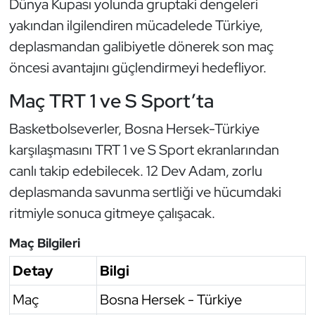
Dünya Kupası yolunda gruptaki dengeleri
Güreş
yakından ilgilendiren mücadelede Türkiye,
Halter
deplasmandan galibiyetle dönerek son maç
öncesi avantajını güçlendirmeyi hedefliyor.
Hava Sporları
Maç TRT 1 ve S Sport’ta
Hentbol
Basketbolseverler, Bosna Hersek-Türkiye
karşılaşmasını TRT 1 ve S Sport ekranlarından
İşitme Engelli Sporcular
canlı takip edebilecek. 12 Dev Adam, zorlu
Judo ve Kuraş
deplasmanda savunma sertliği ve hücumdaki
ritmiyle sonuca gitmeye çalışacak.
Kano ve Rafting
Maç Bilgileri
Karate
Detay
Bilgi
Kayak
Maç
Bosna Hersek - Türkiye