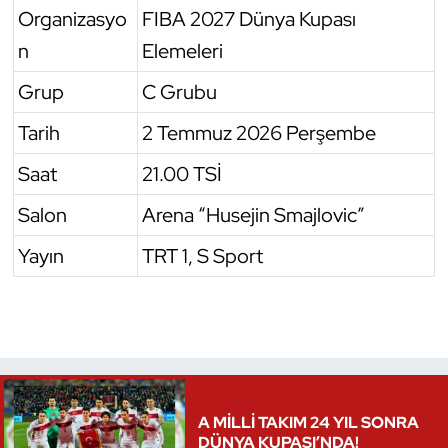
Organizasyo
FIBA 2027 Dünya Kupası
Kempo
n
Elemeleri
Kick Boks
Grup
C Grubu
Kürek
Tarih
2 Temmuz 2026 Perşembe
Masa Tenisi
Saat
21.00 TSİ
Salon
Arena “Husejin Smajlovic”
Modern Pentatlon
Yayın
TRT 1, S Sport
Motor Sporları
Muay Thai
Okçuluk
A MİLLİ TAKIM 24 YIL SONRA
Optimist
DÜNYA KUPASI’NDA!