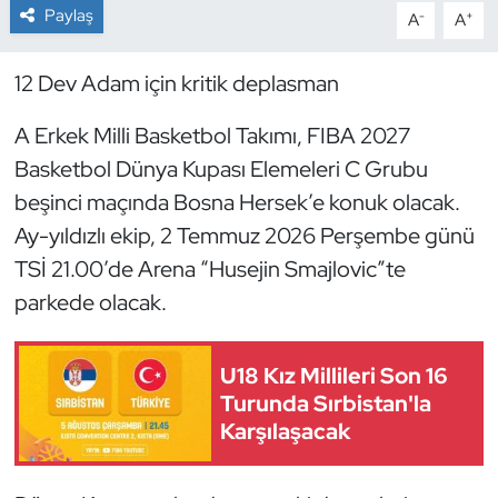
Paylaş
-
+
A
A
Dans Sporları
12 Dev Adam için kritik deplasman
Dövüş Sanatı
A Erkek Milli Basketbol Takımı, FIBA 2027
E-Spor
Basketbol Dünya Kupası Elemeleri C Grubu
beşinci maçında Bosna Hersek’e konuk olacak.
Eskrim
Ay-yıldızlı ekip, 2 Temmuz 2026 Perşembe günü
TSİ 21.00’de Arena “Husejin Smajlovic”te
Futbol
parkede olacak.
Futsal
U18 Kız Millileri Son 16
Genel
Turunda Sırbistan'la
Karşılaşacak
Golf