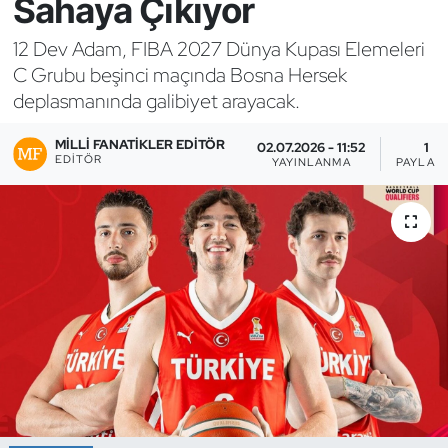
Sahaya Çıkıyor
Bocce Bowling Dart
12 Dev Adam, FIBA 2027 Dünya Kupası Elemeleri
C Grubu beşinci maçında Bosna Hersek
Boks
deplasmanında galibiyet arayacak.
Briç
MILLI FANATIKLER EDITÖR
02.07.2026 - 11:52
1
EDITÖR
YAYINLANMA
PAYLAŞ
Buz Hokeyi
Buz Pateni
Çim Hokeyi
Cimnastik
Curling
Dağcılık