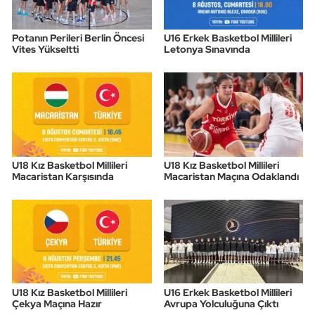
Triatlon
Potanın Perileri Berlin Öncesi
U16 Erkek Basketbol Millileri
Vites Yükseltti
Letonya Sınavında
Voleybol
Vücut Geliştirme Fitness
Wushu Kungfu
U18 Kız Basketbol Millileri
U18 Kız Basketbol Millileri
Yelken
Macaristan Karşısında
Macaristan Maçına Odaklandı
Yüzme
U18 Kız Basketbol Millileri
U16 Erkek Basketbol Millileri
Çekya Maçına Hazır
Avrupa Yolculuğuna Çıktı