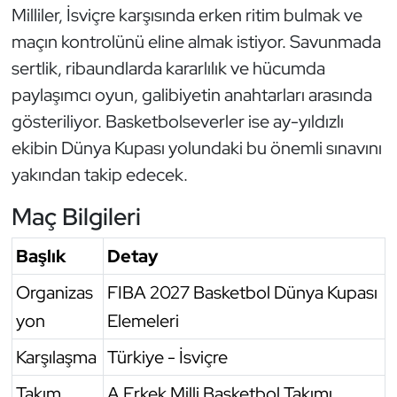
Milliler, İsviçre karşısında erken ritim bulmak ve
Triatlon
maçın kontrolünü eline almak istiyor. Savunmada
sertlik, ribaundlarda kararlılık ve hücumda
Voleybol
paylaşımcı oyun, galibiyetin anahtarları arasında
gösteriliyor. Basketbolseverler ise ay-yıldızlı
Vücut Geliştirme Fitness
ekibin Dünya Kupası yolundaki bu önemli sınavını
Wushu Kungfu
yakından takip edecek.
Maç Bilgileri
Yelken
Başlık
Detay
Yüzme
Organizas
FIBA 2027 Basketbol Dünya Kupası
yon
Elemeleri
Karşılaşma
Türkiye - İsviçre
Takım
A Erkek Milli Basketbol Takımı