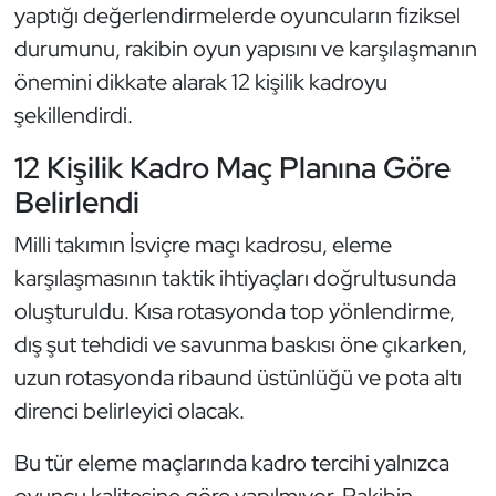
yaptığı değerlendirmelerde oyuncuların fiziksel
Kempo
durumunu, rakibin oyun yapısını ve karşılaşmanın
Kick Boks
önemini dikkate alarak 12 kişilik kadroyu
şekillendirdi.
Kürek
12 Kişilik Kadro Maç Planına Göre
Masa Tenisi
Belirlendi
Milli takımın İsviçre maçı kadrosu, eleme
Modern Pentatlon
karşılaşmasının taktik ihtiyaçları doğrultusunda
Motor Sporları
oluşturuldu. Kısa rotasyonda top yönlendirme,
dış şut tehdidi ve savunma baskısı öne çıkarken,
Muay Thai
uzun rotasyonda ribaund üstünlüğü ve pota altı
direnci belirleyici olacak.
Okçuluk
Bu tür eleme maçlarında kadro tercihi yalnızca
Optimist