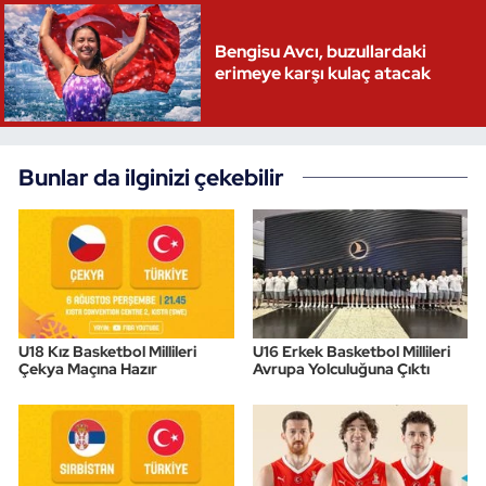
Bengisu Avcı, buzullardaki
erimeye karşı kulaç atacak
Bunlar da ilginizi çekebilir
U18 Kız Basketbol Millileri
U16 Erkek Basketbol Millileri
Çekya Maçına Hazır
Avrupa Yolculuğuna Çıktı