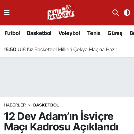
Atıcılık
Futbol
Basketbol
Voleybol
Tenis
Güreş
B
Atletizm
15:50
U18 Kız Basketbol Millileri Çekya Maçına Hazır
Badminton
Basketbol
Beyzbol
Bilardo
HABERLER
BASKETBOL
12 Dev Adam’ın İsviçre
Binicilik
Maçı Kadrosu Açıklandı
Bisiklet