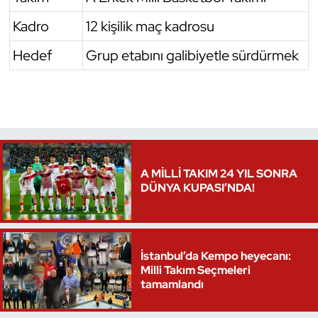
Kadro
12 kişilik maç kadrosu
Hedef
Grup etabını galibiyetle sürdürmek
A MİLLİ TAKIM 24 YIL SONRA
DÜNYA KUPASI’NDA!
İstanbul’da Kempo heyecanı:
Milli Takım Seçmeleri
tamamlandı