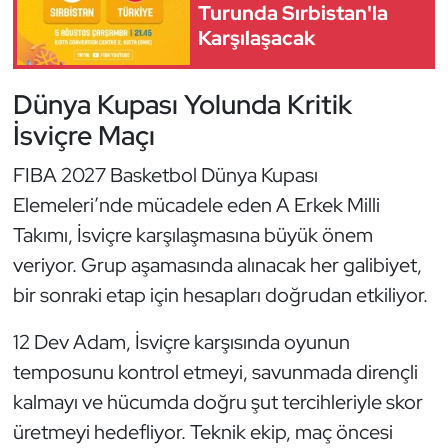
Güreş
Turunda Sırbistan'la
Karşılaşacak
Halter
Dünya Kupası Yolunda Kritik
Hava Sporları
İsviçre Maçı
Hentbol
FIBA 2027 Basketbol Dünya Kupası
Elemeleri’nde mücadele eden A Erkek Milli
İşitme Engelli Sporcular
Takımı, İsviçre karşılaşmasına büyük önem
Judo ve Kuraş
veriyor. Grup aşamasında alınacak her galibiyet,
bir sonraki etap için hesapları doğrudan etkiliyor.
Kano ve Rafting
12 Dev Adam, İsviçre karşısında oyunun
Karate
temposunu kontrol etmeyi, savunmada dirençli
kalmayı ve hücumda doğru şut tercihleriyle skor
Kayak
üretmeyi hedefliyor. Teknik ekip, maç öncesi