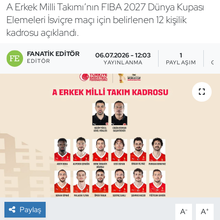
A Erkek Milli Takımı’nın FIBA 2027 Dünya Kupası
Bocce Bowling Dart
Elemeleri İsviçre maçı için belirlenen 12 kişilik
kadrosu açıklandı.
Boks
FANATIK EDITÖR
06.07.2026 - 12:03
1
EDITÖR
YAYINLANMA
PAYLAŞIM
GÖ
Briç
Buz Hokeyi
Buz Pateni
Çim Hokeyi
Cimnastik
Curling
Paylaş
-
+
A
A
Dağcılık