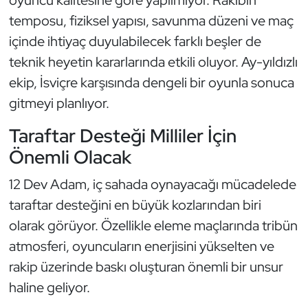
oyuncu kalitesine göre yapılmıyor. Rakibin
temposu, fiziksel yapısı, savunma düzeni ve maç
Oryantiring
içinde ihtiyaç duyulabilecek farklı beşler de
Özel Sporcular
teknik heyetin kararlarında etkili oluyor. Ay-yıldızlı
ekip, İsviçre karşısında dengeli bir oyunla sonuca
Paralimpik
gitmeyi planlıyor.
Ragbi
Taraftar Desteği Milliler İçin
Önemli Olacak
Satranç
12 Dev Adam, iç sahada oynayacağı mücadelede
Su Topu
taraftar desteğini en büyük kozlarından biri
olarak görüyor. Özellikle eleme maçlarında tribün
Sualtı Sporları
atmosferi, oyuncuların enerjisini yükselten ve
rakip üzerinde baskı oluşturan önemli bir unsur
Tekvando
haline geliyor.
Tenis