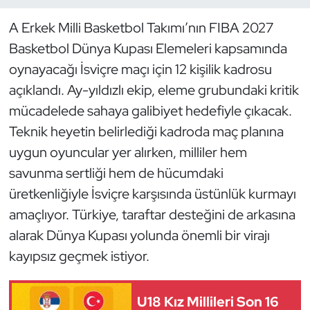
A Erkek Milli Basketbol Takımı’nın FIBA 2027
Dans Sporları
Basketbol Dünya Kupası Elemeleri kapsamında
Dövüş Sanatı
oynayacağı İsviçre maçı için 12 kişilik kadrosu
açıklandı. Ay-yıldızlı ekip, eleme grubundaki kritik
E-Spor
mücadelede sahaya galibiyet hedefiyle çıkacak.
Teknik heyetin belirlediği kadroda maç planına
Eskrim
uygun oyuncular yer alırken, milliler hem
savunma sertliği hem de hücumdaki
Futbol
üretkenliğiyle İsviçre karşısında üstünlük kurmayı
Futsal
amaçlıyor. Türkiye, taraftar desteğini de arkasına
alarak Dünya Kupası yolunda önemli bir virajı
Genel
kayıpsız geçmek istiyor.
Golf
U18 Kız Millileri Son 16