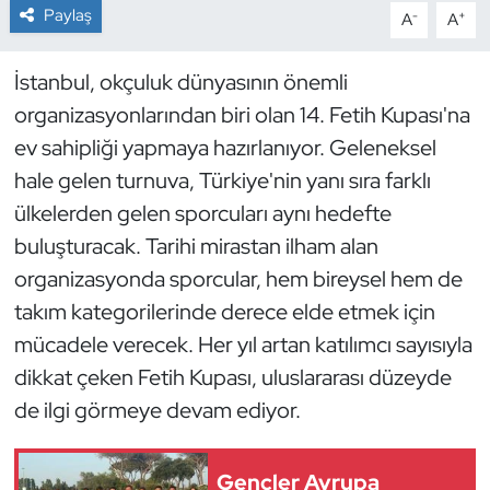
Paylaş
-
+
A
A
Dans Sporları
İstanbul, okçuluk dünyasının önemli
Dövüş Sanatı
organizasyonlarından biri olan 14. Fetih Kupası'na
ev sahipliği yapmaya hazırlanıyor. Geleneksel
E-Spor
hale gelen turnuva, Türkiye'nin yanı sıra farklı
ülkelerden gelen sporcuları aynı hedefte
Eskrim
buluşturacak. Tarihi mirastan ilham alan
Futbol
organizasyonda sporcular, hem bireysel hem de
takım kategorilerinde derece elde etmek için
Futsal
mücadele verecek. Her yıl artan katılımcı sayısıyla
dikkat çeken Fetih Kupası, uluslararası düzeyde
Genel
de ilgi görmeye devam ediyor.
Golf
Gençler Avrupa