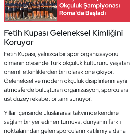
Güreş
Okçuluk Şampiyonası
Roma'da Başladı
Halter
Fetih Kupası Geleneksel Kimliğini
Hava Sporları
Koruyor
Hentbol
Fetih Kupası, yalnızca bir spor organizasyonu
olmanın ötesinde Türk okçuluk kültürünü yaşatan
İşitme Engelli Sporcular
önemli etkinliklerden biri olarak öne çıkıyor.
Judo ve Kuraş
Geleneksel ve modern okçuluk disiplinlerini aynı
atmosferde buluşturan organizasyon, sporculara
Kano ve Rafting
üst düzey rekabet ortamı sunuyor.
Karate
Yıllar içerisinde uluslararası takvimde kendine
sağlam bir yer edinen turnuva, dünyanın farklı
Kayak
noktalarından gelen sporcuların katılımıyla daha