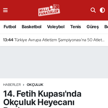
Atıcılık
Futbol
Basketbol
Voleybol
Tenis
Güreş
B
Atletizm
13:44
Türkiye Avrupa Atletizm Şampiyonası’na 50 Atletle Gidiyor
Badminton
Basketbol
Beyzbol
Bilardo
HABERLER
OKÇULUK
14. Fetih Kupası'nda
Binicilik
Okçuluk Heyecanı
Bisiklet