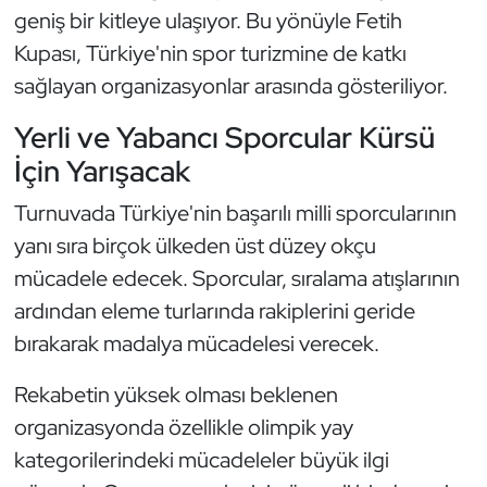
geniş bir kitleye ulaşıyor. Bu yönüyle Fetih
Kempo
Kupası, Türkiye'nin spor turizmine de katkı
Kick Boks
sağlayan organizasyonlar arasında gösteriliyor.
Yerli ve Yabancı Sporcular Kürsü
Kürek
İçin Yarışacak
Masa Tenisi
Turnuvada Türkiye'nin başarılı milli sporcularının
Modern Pentatlon
yanı sıra birçok ülkeden üst düzey okçu
mücadele edecek. Sporcular, sıralama atışlarının
Motor Sporları
ardından eleme turlarında rakiplerini geride
bırakarak madalya mücadelesi verecek.
Muay Thai
Rekabetin yüksek olması beklenen
Okçuluk
organizasyonda özellikle olimpik yay
kategorilerindeki mücadeleler büyük ilgi
Optimist