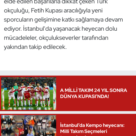
elde edilen başarılarla dikkat çeken Türk
okçuluğu, Fetih Kupası aracılığıyla yeni
Triatlon
sporcuların gelişimine katkı sağlamaya devam
Voleybol
ediyor. İstanbul'da yaşanacak heyecan dolu
mücadeleler, okçulukseverler tarafından
Vücut Geliştirme Fitness
yakından takip edilecek.
Wushu Kungfu
Yelken
Yüzme
A MİLLİ TAKIM 24 YIL SONRA
DÜNYA KUPASI’NDA!
İstanbul’da Kempo heyecanı:
Milli Takım Seçmeleri