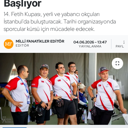
Başlıyor
Bocce Bowling Dart
14. Fetih Kupası, yerli ve yabancı okçuları
İstanbul'da buluşturacak. Tarihi organizasyonda
Boks
sporcular kürsü için mücadele edecek.
Briç
MILLI FANATIKLER EDITÖR
04.06.2026 - 13:47
2
EDITÖR
YAYINLANMA
PAYLA
Buz Hokeyi
Buz Pateni
Çim Hokeyi
Cimnastik
Curling
Dağcılık