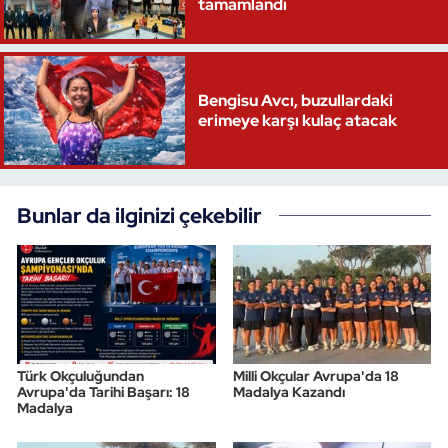
tamamlandı
Bengisu Avcı, buzullardaki
erimeye karşı kulaç atacak
Bunlar da ilginizi çekebilir
Türk Okçuluğundan
Milli Okçular Avrupa'da 18
Avrupa'da Tarihi Başarı: 18
Madalya Kazandı
Madalya