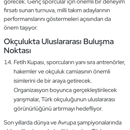
görecek. Genç sporcular için önemli bir deneyim
Oryantiring
fırsatı sunan turnuva, milli takım adaylarının
performanslarını göstermeleri açısından da
Özel Sporcular
önem taşıyor.
Paralimpik
Okçulukta Uluslararası Buluşma
Noktası
Ragbi
Fetih Kupası, sporcuların yanı sıra antrenörler,
Satranç
hakemler ve okçuluk camiasının önemli
isimlerini de bir araya getirecek.
Su Topu
Organizasyon boyunca gerçekleştirilecek
Sualtı Sporları
yarışmalar, Türk okçuluğunun uluslararası
görünürlüğünü artırmayı hedefliyor.
Tekvando
Son yıllarda dünya ve Avrupa şampiyonalarında
Tenis