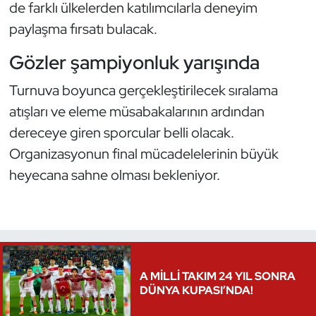
de farklı ülkelerden katılımcılarla deneyim
Kempo
paylaşma fırsatı bulacak.
Kick Boks
Gözler şampiyonluk yarışında
Kürek
Turnuva boyunca gerçekleştirilecek sıralama
atışları ve eleme müsabakalarının ardından
Masa Tenisi
dereceye giren sporcular belli olacak.
Organizasyonun final mücadelelerinin büyük
Modern Pentatlon
heyecana sahne olması bekleniyor.
Motor Sporları
Muay Thai
Okçuluk
A MİLLİ TAKIM 24 YIL SONRA
DÜNYA KUPASI’NDA!
Optimist