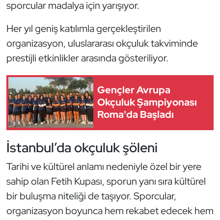
Güreş
sporcular madalya için yarışıyor.
Her yıl geniş katılımla gerçekleştirilen
Halter
organizasyon, uluslararası okçuluk takviminde
Hava Sporları
prestijli etkinlikler arasında gösteriliyor.
Hentbol
Gençler Avrupa
Okçuluk Şampiyonası
İşitme Engelli Sporcular
Roma'da Başladı
Judo ve Kuraş
İstanbul’da okçuluk şöleni
Kano ve Rafting
Tarihi ve kültürel anlamı nedeniyle özel bir yere
Karate
sahip olan Fetih Kupası, sporun yanı sıra kültürel
bir buluşma niteliği de taşıyor. Sporcular,
Kayak
organizasyon boyunca hem rekabet edecek hem