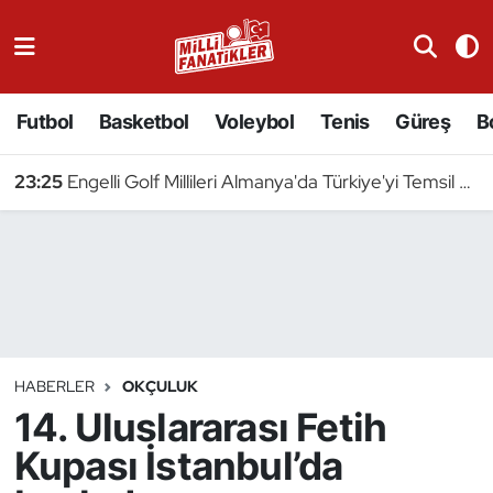
Atıcılık
Futbol
Basketbol
Voleybol
Tenis
Güreş
B
Atletizm
23:25
Engelli Golf Millileri Almanya'da Türkiye'yi Temsil Edecek
Badminton
Basketbol
Beyzbol
Bilardo
HABERLER
OKÇULUK
14. Uluslararası Fetih
Binicilik
Kupası İstanbul’da
Bisiklet