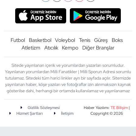
Futbol
Basketbol
Voleybol
Tenis
Güreş
Boks
Atletizm
Atıcılık
Kempo
Diğer Branşlar
Sitede yayınlanan içerik ve yorumlardan yazarları sorumludur.
Yayınlanan yorumlardan Milli Fanatikler | Milli Sporun Adresi sorumlu
tutulamaz. Sitedeki tüm harici linkler ayrı bir sayfada açılır. Sitemizde
yayınlanan haber, köşe yazıları ve fotoğraflar izin alınmaksızın kaynak
gösterilse dahi, herhangi bir ortamda kullanılamaz ve yayınlanamaz
Gizlilik Sözleşmesi
Haber Yazılımı:
TE Bilişim
|
Hizmet Şartları
İletişim
Copyright © 2026