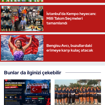
Oryantiring
İstanbul’da Kempo heyecanı:
Milli Takım Seçmeleri
Özel Sporcular
tamamlandı
Paralimpik
Ragbi
Bengisu Avcı, buzullardaki
erimeye karşı kulaç atacak
Satranç
Su Topu
Bunlar da ilginizi çekebilir
Sualtı Sporları
Tekvando
Tenis