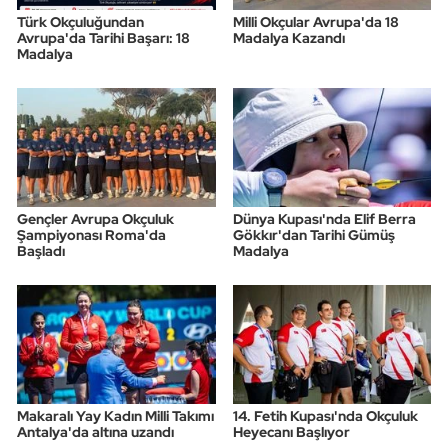
Türk Okçuluğundan
Milli Okçular Avrupa'da 18
Triatlon
Avrupa'da Tarihi Başarı: 18
Madalya Kazandı
Madalya
Voleybol
Vücut Geliştirme Fitness
Wushu Kungfu
Gençler Avrupa Okçuluk
Dünya Kupası'nda Elif Berra
Şampiyonası Roma'da
Gökkır'dan Tarihi Gümüş
Yelken
Başladı
Madalya
Yüzme
Makaralı Yay Kadın Milli Takımı
14. Fetih Kupası'nda Okçuluk
Antalya'da altına uzandı
Heyecanı Başlıyor