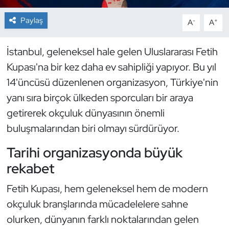
Paylaş
-
+
A
A
Dans Sporları
Dövüş Sanatı
İstanbul, geleneksel hale gelen Uluslararası Fetih
Kupası'na bir kez daha ev sahipliği yapıyor. Bu yıl
E-Spor
14'üncüsü düzenlenen organizasyon, Türkiye'nin
yanı sıra birçok ülkeden sporcuları bir araya
Eskrim
getirerek okçuluk dünyasının önemli
buluşmalarından biri olmayı sürdürüyor.
Futbol
Tarihi organizasyonda büyük
Futsal
rekabet
Genel
Fetih Kupası, hem geleneksel hem de modern
okçuluk branşlarında mücadelelere sahne
Golf
olurken, dünyanın farklı noktalarından gelen