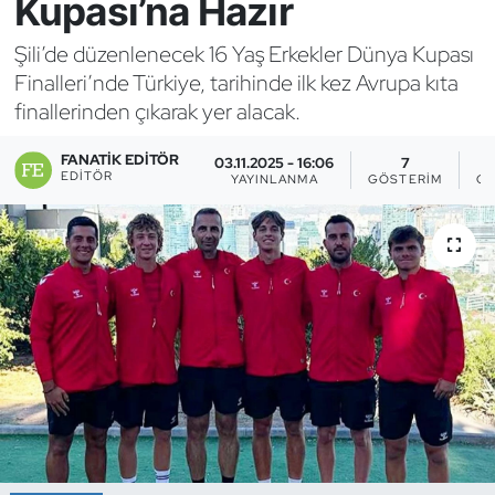
Kupası’na Hazır
Bocce Bowling Dart
Şili’de düzenlenecek 16 Yaş Erkekler Dünya Kupası
Finalleri’nde Türkiye, tarihinde ilk kez Avrupa kıta
Boks
finallerinden çıkarak yer alacak.
Briç
FANATIK EDITÖR
03.11.2025 - 16:06
7
EDITÖR
YAYINLANMA
GÖSTERIM
OK
Buz Hokeyi
Buz Pateni
Çim Hokeyi
Cimnastik
Curling
Dağcılık