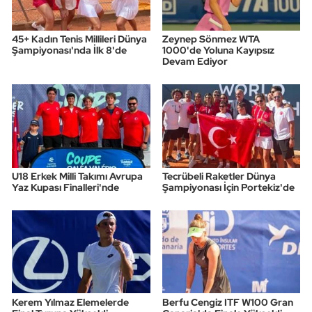
45+ Kadın Tenis Millileri Dünya
Zeynep Sönmez WTA
Şampiyonası'nda İlk 8'de
1000'de Yoluna Kayıpsız
Devam Ediyor
U18 Erkek Milli Takımı Avrupa
Tecrübeli Raketler Dünya
Yaz Kupası Finalleri'nde
Şampiyonası İçin Portekiz'de
Kerem Yılmaz Elemelerde
Berfu Cengiz ITF W100 Gran