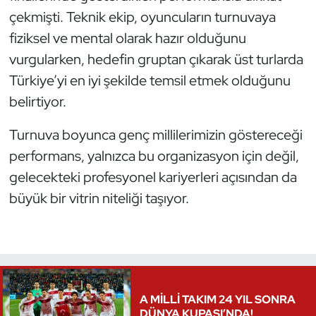
çekmişti. Teknik ekip, oyuncuların turnuvaya
Triatlon
fiziksel ve mental olarak hazır olduğunu
vurgularken, hedefin gruptan çıkarak üst turlarda
Voleybol
Türkiye’yi en iyi şekilde temsil etmek olduğunu
Vücut Geliştirme Fitness
belirtiyor.
Turnuva boyunca genç millilerimizin göstereceği
Wushu Kungfu
performans, yalnızca bu organizasyon için değil,
Yelken
gelecekteki profesyonel kariyerleri açısından da
büyük bir vitrin niteliği taşıyor.
Yüzme
A MİLLİ TAKIM 24 YIL SONRA
DÜNYA KUPASI’NDA!