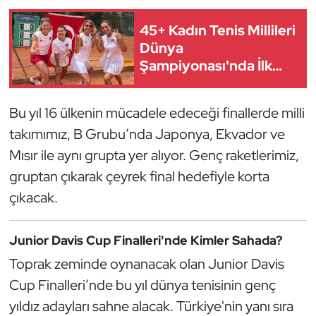
Güreş
45+ Kadın Tenis Millileri
Halter
Dünya
Şampiyonası'nda İlk
Hava Sporları
8'de
Bu yıl 16 ülkenin mücadele edeceği finallerde milli
Hentbol
takımımız, B Grubu’nda Japonya, Ekvador ve
İşitme Engelli Sporcular
Mısır ile aynı grupta yer alıyor. Genç raketlerimiz,
gruptan çıkarak çeyrek final hedefiyle korta
Judo ve Kuraş
çıkacak.
Kano ve Rafting
Junior Davis Cup Finalleri'nde Kimler Sahada?
Karate
Toprak zeminde oynanacak olan Junior Davis
Cup Finalleri’nde bu yıl dünya tenisinin genç
Kayak
yıldız adayları sahne alacak. Türkiye'nin yanı sıra