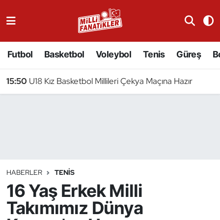
Atıcılık
Futbol
Basketbol
Voleybol
Tenis
Güreş
B
Atletizm
15:50
U18 Kız Basketbol Millileri Çekya Maçına Hazır
Badminton
Basketbol
Beyzbol
Bilardo
HABERLER
TENIS
16 Yaş Erkek Milli
Binicilik
Takımımız Dünya
Bisiklet