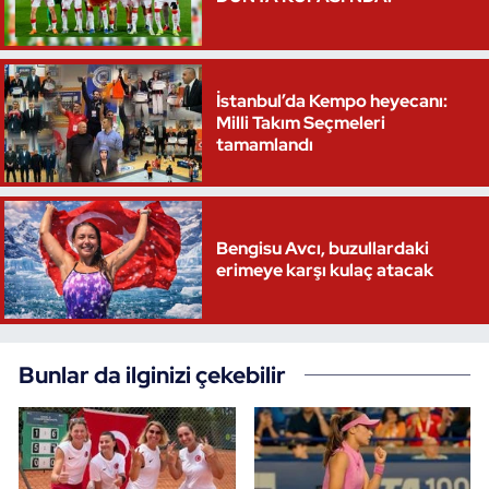
İstanbul’da Kempo heyecanı:
Milli Takım Seçmeleri
tamamlandı
Bengisu Avcı, buzullardaki
erimeye karşı kulaç atacak
Bunlar da ilginizi çekebilir