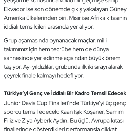
yetiştirme konusunda köklü bir geçmişe sahip.
Ekvador ise son dönemde çıkış yakalayan Güney
Oryantiring
Amerika ülkelerinden biri. Mısır ise Afrika kıtasının
Özel Sporcular
iddialı temsilcileri arasında yer alıyor.
Paralimpik
Grup aşamasında oynanacak maçlar, milli
takımımız için hem tecrübe hem de dünya
Ragbi
sahnesinde yer edinme açısından büyük önem
taşıyor. Ay-yıldızlılar, grubunda ilk iki sırayı alarak
Satranç
çeyrek finale kalmayı hedefliyor.
Su Topu
Türkiye’yi Genç ve İddialı Bir Kadro Temsil Edecek
Sualtı Sporları
Junior Davis Cup Finalleri'nde Türkiye’yi üç genç
sporcu temsil edecek: Kaan Işık Koşaner, Samim
Tekvando
Filiz ve Ziya Ayberk Aydın. Bu üçlü, Avrupa kıtası
Tenis
finallerinde gösterdikleri performansla dikkat