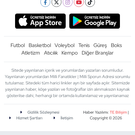
Futbol
Basketbol
Voleybol
Tenis
Güreş
Boks
Atletizm
Atıcılık
Kempo
Diğer Branşlar
Sitede yayınlanan içerik ve yorumlardan yazarları sorumludur.
Yayınlanan yorumlardan Milli Fanatikler | Milli Sporun Adresi sorumlu
tutulamaz. Sitedeki tüm harici linkler ayrı bir sayfada açılır. Sitemizde
yayınlanan haber, köşe yazıları ve fotoğraflar izin alınmaksızın kaynak
gösterilse dahi, herhangi bir ortamda kullanılamaz ve yayınlanamaz
Gizlilik Sözleşmesi
Haber Yazılımı:
TE Bilişim
|
Hizmet Şartları
İletişim
Copyright © 2026