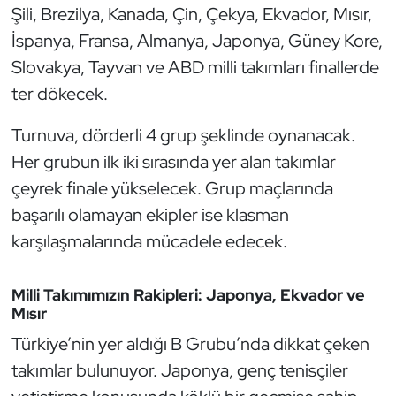
Şili, Brezilya, Kanada, Çin, Çekya, Ekvador, Mısır,
Kempo
İspanya, Fransa, Almanya, Japonya, Güney Kore,
Kick Boks
Slovakya, Tayvan ve ABD milli takımları finallerde
ter dökecek.
Kürek
Turnuva, dörderli 4 grup şeklinde oynanacak.
Masa Tenisi
Her grubun ilk iki sırasında yer alan takımlar
çeyrek finale yükselecek. Grup maçlarında
Modern Pentatlon
başarılı olamayan ekipler ise klasman
karşılaşmalarında mücadele edecek.
Motor Sporları
Muay Thai
Milli Takımımızın Rakipleri: Japonya, Ekvador ve
Mısır
Okçuluk
Türkiye’nin yer aldığı B Grubu’nda dikkat çeken
takımlar bulunuyor. Japonya, genç tenisçiler
Optimist