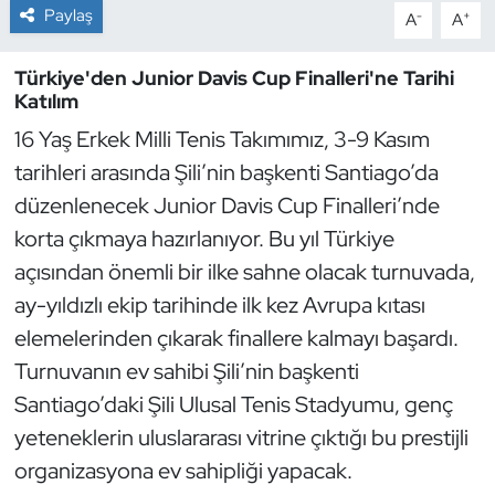
Paylaş
-
+
A
A
Dans Sporları
Türkiye'den Junior Davis Cup Finalleri'ne Tarihi
Katılım
Dövüş Sanatı
16 Yaş Erkek Milli Tenis Takımımız, 3-9 Kasım
E-Spor
tarihleri arasında Şili’nin başkenti Santiago’da
düzenlenecek Junior Davis Cup Finalleri’nde
Eskrim
korta çıkmaya hazırlanıyor. Bu yıl Türkiye
açısından önemli bir ilke sahne olacak turnuvada,
Futbol
ay-yıldızlı ekip tarihinde ilk kez Avrupa kıtası
Futsal
elemelerinden çıkarak finallere kalmayı başardı.
Turnuvanın ev sahibi Şili’nin başkenti
Genel
Santiago’daki Şili Ulusal Tenis Stadyumu, genç
yeteneklerin uluslararası vitrine çıktığı bu prestijli
Golf
organizasyona ev sahipliği yapacak.