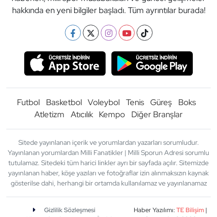
hakkında en yeni bilgiler başladı. Tüm ayrıntılar burada!
Futbol
Basketbol
Voleybol
Tenis
Güreş
Boks
Atletizm
Atıcılık
Kempo
Diğer Branşlar
Sitede yayınlanan içerik ve yorumlardan yazarları sorumludur.
Yayınlanan yorumlardan Milli Fanatikler | Milli Sporun Adresi sorumlu
tutulamaz. Sitedeki tüm harici linkler ayrı bir sayfada açılır. Sitemizde
yayınlanan haber, köşe yazıları ve fotoğraflar izin alınmaksızın kaynak
gösterilse dahi, herhangi bir ortamda kullanılamaz ve yayınlanamaz
Gizlilik Sözleşmesi
Haber Yazılımı:
TE Bilişim
|