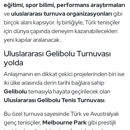
Güreş
eğitimi, spor bilimi, performans araştırmaları
ve
uluslararası turnuva organizasyonları
gibi
Halter
birçok alanı kapsıyor. İş birliğiyle, Türk tenisçiler
için dünya çapında deneyim kazanabilecekleri
Hava Sporları
yeni kapılar aralanacak.
Hentbol
Uluslararası Gelibolu Turnuvası
yolda
İşitme Engelli Sporcular
Anlaşmanın en dikkat çekici projelerinden biri ise
Judo ve Kuraş
iki ülke arasında derin tarihi bağlara sahip
Gelibolu
temasıyla hayata geçirilecek olan
Kano ve Rafting
Uluslararası Gelibolu Tenis Turnuvası
.
Karate
Bu özel turnuva sayesinde Türk ve Avustralyalı
Kayak
genç tenisçiler,
Melbourne Park
gibi prestijli