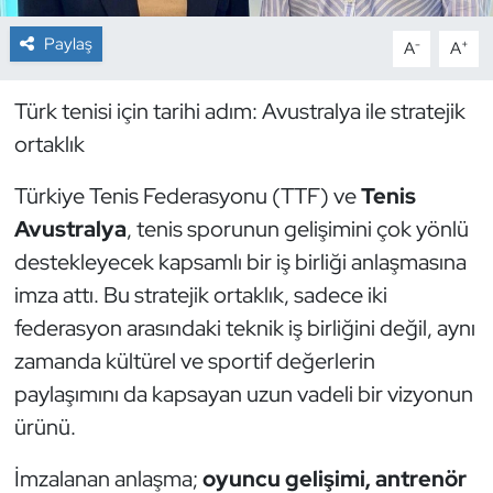
Paylaş
-
+
A
A
Dans Sporları
Dövüş Sanatı
Türk tenisi için tarihi adım: Avustralya ile stratejik
ortaklık
E-Spor
Türkiye Tenis Federasyonu (TTF) ve
Tenis
Eskrim
Avustralya
, tenis sporunun gelişimini çok yönlü
destekleyecek kapsamlı bir iş birliği anlaşmasına
Futbol
imza attı. Bu stratejik ortaklık, sadece iki
federasyon arasındaki teknik iş birliğini değil, aynı
Futsal
zamanda kültürel ve sportif değerlerin
Genel
paylaşımını da kapsayan uzun vadeli bir vizyonun
ürünü.
Golf
İmzalanan anlaşma;
oyuncu gelişimi, antrenör