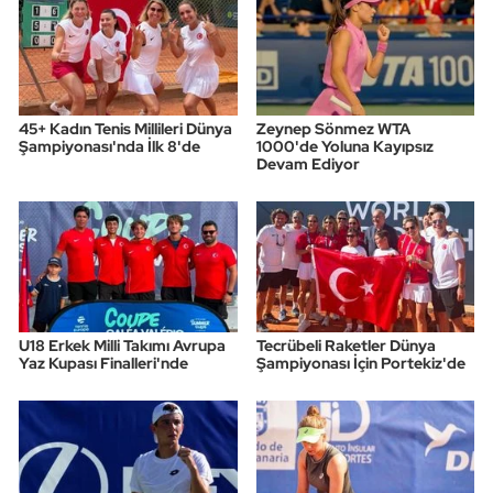
45+ Kadın Tenis Millileri Dünya
Zeynep Sönmez WTA
Şampiyonası'nda İlk 8'de
1000'de Yoluna Kayıpsız
Devam Ediyor
U18 Erkek Milli Takımı Avrupa
Tecrübeli Raketler Dünya
Yaz Kupası Finalleri'nde
Şampiyonası İçin Portekiz'de