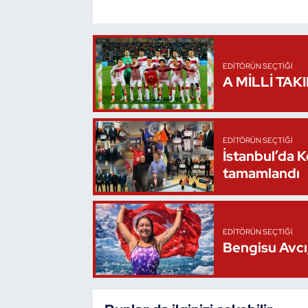
Triatlon
Voleybol
EDITÖRÜN SEÇTIĞI
A MİLLİ TAK
Vücut Geliştirme Fitness
Wushu Kungfu
EDITÖRÜN SEÇTIĞI
İstanbul’da 
Yelken
tamamlandı
Yüzme
EDITÖRÜN SEÇTIĞI
Bengisu Avcı,