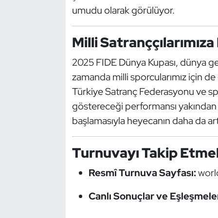
umudu olarak görülüyor.
Oryantiring
Milli Satranççılarımıza
Özel Sporcular
2025 FIDE Dünya Kupası, dünya gene
Paralimpik
zamanda milli sporcularımız için de ö
Ragbi
Türkiye Satranç Federasyonu ve sp
göstereceği performansı yakından ta
Satranç
başlamasıyla heyecanın daha da ar
Su Topu
Turnuvayı Takip Etmek
Sualtı Sporları
Resmî Turnuva Sayfası:
worl
Tekvando
Canlı Sonuçlar ve Eşleşmele
Tenis