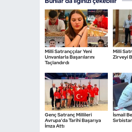
Bunlar da ilginizi çekebilir
Milli Satranççılar Yeni
Milli Sa
Unvanlarla Başarılarını
Zirveyi 
Taçlandırdı
Genç Satranç Millileri
İsmail Be
Avrupa'da Tarihi Başarıya
Sırbistan
İmza Attı