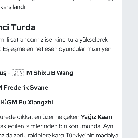
karşılandı.
nci Turda
i satranççımız ise ikinci tura yükselerek
. Eşleşmeleri netleşen oyuncularımızın yeni
uş
- 🇨🇳
IM Shixu B Wang
 Frederik Svane
🇳
GM Bu Xiangzhi
sürede dikkatleri üzerine çeken
Yağız Kaan
ak edilen isimlerinden biri konumunda. Aynı
z da zorlu rakiplere karşı Türkiye’nin madalya