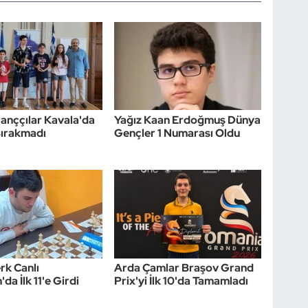
tranççılar Kavala'da
Yağız Kaan Erdoğmuş Dünya
Bırakmadı
Gençler 1 Numarası Oldu
rk Canlı
Arda Çamlar Braşov Grand
'da İlk 11'e Girdi
Prix'yi İlk 10'da Tamamladı