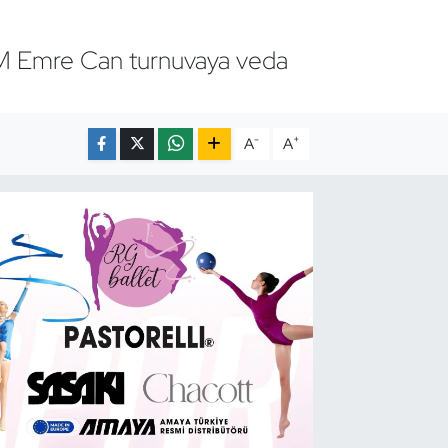
GM Emre Can turnuvaya veda
-
+
A
A