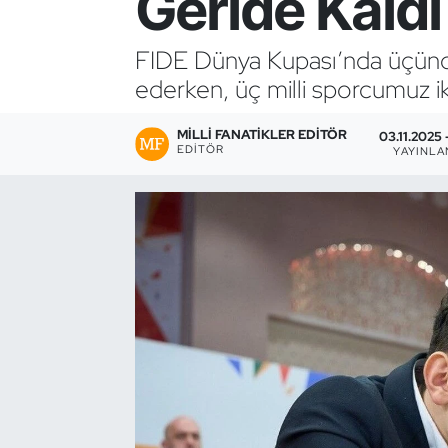
Geride Kaldı
Bocce Bowling Dart
FIDE Dünya Kupası’nda üçünc
ederken, üç milli sporcumuz iki
Boks
MILLI FANATIKLER EDITÖR
Briç
03.11.2025 
EDITÖR
YAYINL
Buz Hokeyi
Buz Pateni
Çim Hokeyi
Cimnastik
Curling
Dağcılık