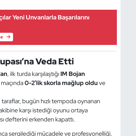
çılar Yeni Unvanlarla Başarılarını
le
pası’na Veda Etti
Can
, ilk turda karşılaştığı
IM Bojan
ak maçında
0-2’lik skorla mağlup oldu
ve
n taraflar, bugün hızlı tempoda oynanan
akibine karşı istediği oyunu ortaya
 defterini erkenden kapattı.
a sergilediği mücadele ve profesyonelliği,