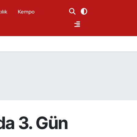
ılık
Kempo
da 3. Gün