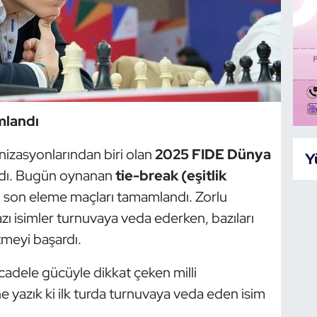
mlandı
anizasyonlarından biri olan
2025 FIDE Dünya
Y
ldı. Bugün oynanan
tie-break (eşitlik
ki son eleme maçları tamamlandı. Zorlu
 isimler turnuvaya veda ederken, bazıları
meyi başardı.
dele gücüyle dikkat çeken milli
ne yazık ki ilk turda turnuvaya veda eden isim