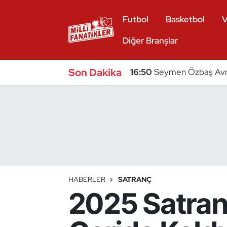
Futbol
Basketbol
V
Atıcılık
Diğer Branşlar
Atletizm
Son Dakika
16:50
Seymen Özbaş Avru
Badminton
Basketbol
Beyzbol
Bilardo
HABERLER
SATRANÇ
2025 Satran
Binicilik
Bisiklet