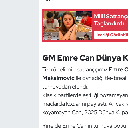
Güreş
Milli Satranç
Halter
Taçlandırdı
Hava Sporları
İçeriği Görüntü
Hentbol
GM Emre Can Dünya Ku
İşitme Engelli Sporcular
Tecrübeli milli satranççımız
Emre 
Judo ve Kuraş
Maksimović
ile oynadığı tie-bre
turnuvadan elendi.
Kano ve Rafting
Klasik partilerde eşitliği bozamaya
maçlarda kozlarını paylaştı. Ancak r
Karate
koyamayan Can, 2025 Dünya Kupası
Kayak
Yine de Emre Can’ın turnuva boyunc