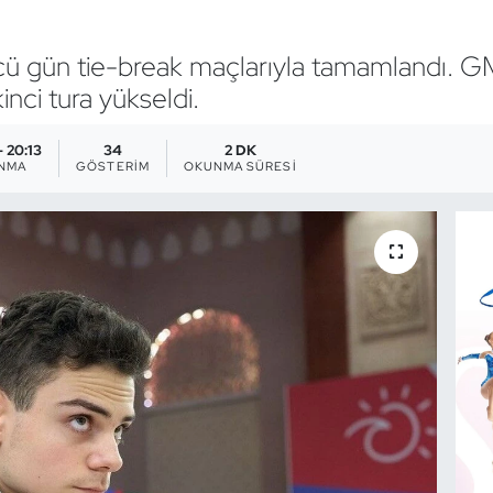
ü gün tie-break maçlarıyla tamamlandı. 
nci tura yükseldi.
- 20:13
34
2 DK
ANMA
GÖSTERIM
OKUNMA SÜRESI