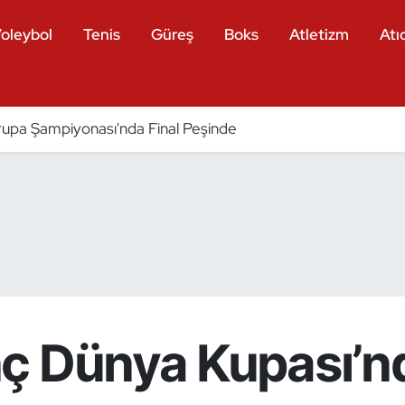
oleybol
Tenis
Güreş
Boks
Atletizm
Atıc
pa Şampiyonası'nda Final Peşinde
ç Dünya Kupası’n