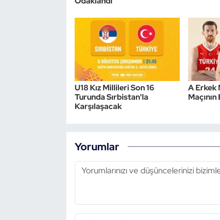
Odaklandı
U18 Kız Millileri Son 16
A Erkek 
Turunda Sırbistan'la
Maçının B
Karşılaşacak
Yorumlar