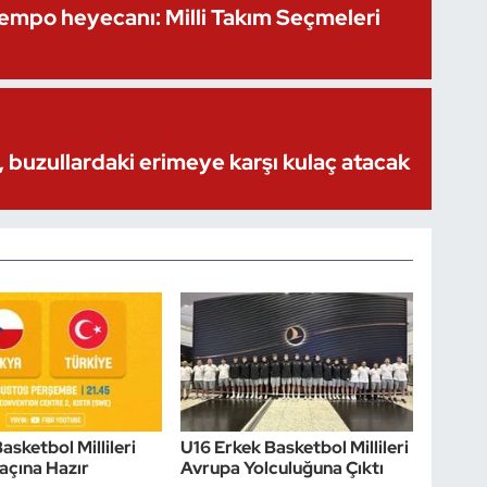
Kempo heyecanı: Milli Takım Seçmeleri
 buzullardaki erimeye karşı kulaç atacak
asketbol Millileri
U16 Erkek Basketbol Millileri
açına Hazır
Avrupa Yolculuğuna Çıktı