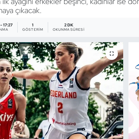
 ilk ayağını erkekler beşinci, kadınlar ise 
haya çıkacak.
- 17:27
1
2 DK
ANMA
GÖSTERIM
OKUNMA SÜRESI