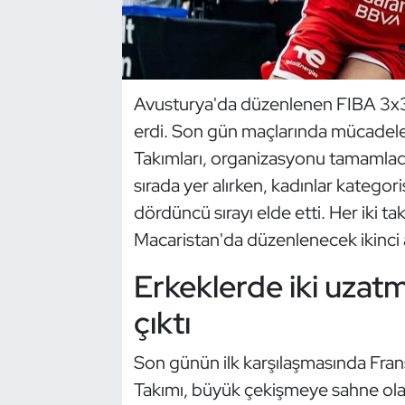
Dans Sporları
Dövüş Sanatı
Avusturya'da düzenlenen FIBA 3x3 23
erdi. Son gün maçlarında mücadele 
E-Spor
Takımları, organizasyonu tamamladı.
Eskrim
sırada yer alırken, kadınlar kategor
dördüncü sırayı elde etti. Her iki
Futbol
Macaristan'da düzenlenecek ikinci 
Futsal
Erkeklerde iki uza
çıktı
Genel
Son günün ilk karşılaşmasında Fransa
Golf
Takımı, büyük çekişmeye sahne ol