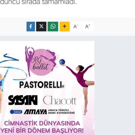
dördüncü sırada tamamladı.
-
+
A
A