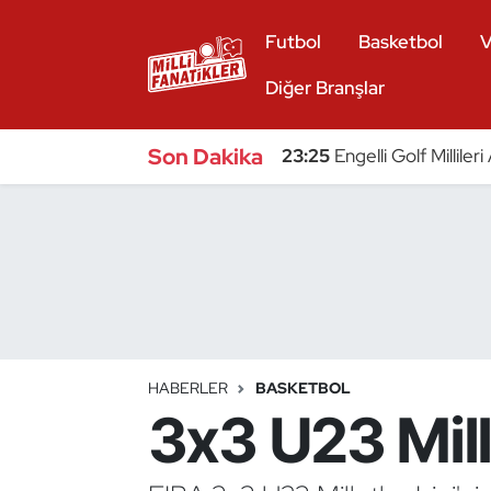
Futbol
Basketbol
V
Atıcılık
Diğer Branşlar
Atletizm
Son Dakika
23:25
Engelli Golf Millile
Badminton
Basketbol
Beyzbol
Bilardo
HABERLER
BASKETBOL
3x3 U23 Mill
Binicilik
Bisiklet