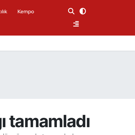
ılık
Kempo
ağı tamamladı