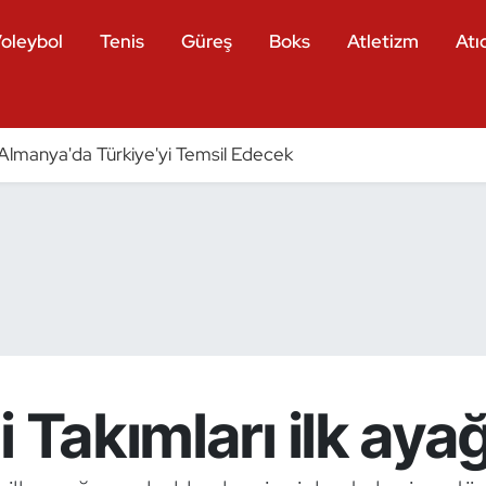
oleybol
Tenis
Güreş
Boks
Atletizm
Atıc
ri Almanya'da Türkiye'yi Temsil Edecek
i Takımları ilk ay