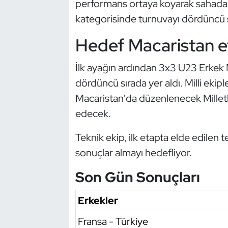
performans ortaya koyarak sahadan 1
Kempo
kategorisinde turnuvayı dördüncü 
Kick Boks
Hedef Macaristan e
Kürek
İlk ayağın ardından 3x3 U23 Erkek Mi
dördüncü sırada yer aldı. Milli eki
Masa Tenisi
Macaristan'da düzenlenecek Milletl
edecek.
Modern Pentatlon
Teknik ekip, ilk etapta elde edilen t
Motor Sporları
sonuçlar almayı hedefliyor.
Muay Thai
Son Gün Sonuçları
Okçuluk
Erkekler
Optimist
Fransa - Türkiye