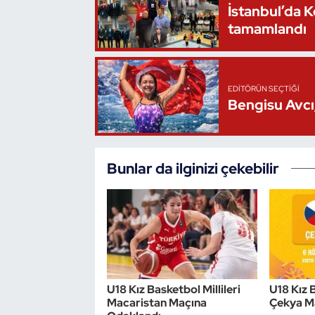
İstanbul’da 
tamamlandı
Triatlon
Voleybol
EDITÖRÜN SEÇTIĞI
Vücut Geliştirme Fitness
Bengisu Avcı,
Wushu Kungfu
Bunlar da ilginizi çekebilir
Yelken
Yüzme
U18 Kız Basketbol Millileri
U18 Kız B
Macaristan Maçına
Çekya M