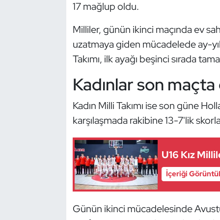
Güreş
17 mağlup oldu.
Milliler, günün ikinci maçında ev sah
Halter
uzatmaya giden mücadelede ay-yıldızl
Hava Sporları
Takımı, ilk ayağı beşinci sırada tam
Kadınlar son maçta g
Hentbol
İşitme Engelli Sporcular
Kadın Milli Takımı ise son güne Holla
karşılaşmada rakibine 13-7'lik skorl
Judo ve Kuraş
U16 Kız Milli
Kano ve Rafting
İçeriği Görüntü
Karate
Kayak
Günün ikinci mücadelesinde Avusturya 