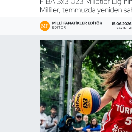
FIBA 3x3 U23 Milletler Ligi'nin
Milliler, temmuzda yeniden sa
Bocce Bowling Dart
MILLI FANATIKLER EDITÖR
15.06.2026 
Boks
EDITÖR
YAYINL
Briç
Buz Hokeyi
Buz Pateni
Çim Hokeyi
Cimnastik
Curling
Dağcılık