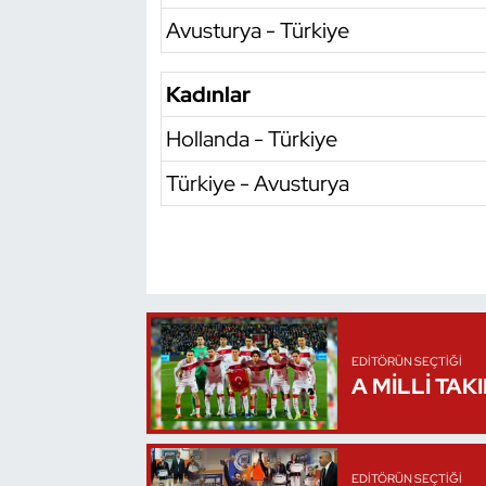
Avusturya - Türkiye
Oryantiring
Özel Sporcular
Kadınlar
Hollanda - Türkiye
Paralimpik
Türkiye - Avusturya
Ragbi
Satranç
Su Topu
Sualtı Sporları
EDITÖRÜN SEÇTIĞI
A MİLLİ TAK
Tekvando
Tenis
EDITÖRÜN SEÇTIĞI