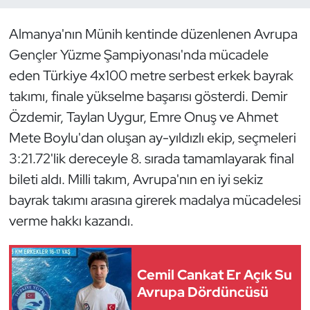
Almanya'nın Münih kentinde düzenlenen Avrupa
Dans Sporları
Gençler Yüzme Şampiyonası'nda mücadele
Dövüş Sanatı
eden Türkiye 4x100 metre serbest erkek bayrak
takımı, finale yükselme başarısı gösterdi. Demir
E-Spor
Özdemir, Taylan Uygur, Emre Onuş ve Ahmet
Mete Boylu'dan oluşan ay-yıldızlı ekip, seçmeleri
Eskrim
3:21.72'lik dereceyle 8. sırada tamamlayarak final
Futbol
bileti aldı. Milli takım, Avrupa'nın en iyi sekiz
bayrak takımı arasına girerek madalya mücadelesi
Futsal
verme hakkı kazandı.
Genel
Cemil Cankat Er Açık Su
Golf
Avrupa Dördüncüsü