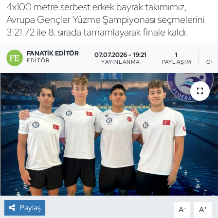
4x100 metre serbest erkek bayrak takımımız,
Bocce Bowling Dart
Avrupa Gençler Yüzme Şampiyonası seçmelerini
3:21.72 ile 8. sırada tamamlayarak finale kaldı.
Boks
FANATIK EDITÖR
07.07.2026 - 19:21
1
EDITÖR
YAYINLANMA
PAYLAŞIM
GÖ
Briç
Buz Hokeyi
Buz Pateni
Çim Hokeyi
Cimnastik
Curling
Paylaş
-
+
A
A
Dağcılık