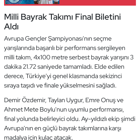
Güreş
Milli Bayrak Takımı Final Biletini
Halter
Aldı
Hava Sporları
Avrupa Gençler Şampiyonası'nın seçme
yarışlarında başarılı bir performans sergileyen
Hentbol
milli takım, 4x100 metre serbest bayrak yarışını 3
İşitme Engelli Sporcular
dakika 21.72 saniyede tamamladı. Elde edilen
derece, Türkiye'yi genel klasmanda sekizinci
Judo ve Kuraş
sıraya taşıdı ve finale yükselmesini sağladı.
Kano ve Rafting
Demir Özdemir, Taylan Uygur, Emre Onuş ve
Ahmet Mete Boylu'nun uyumlu performansı,
Karate
final yolunda belirleyici oldu. Ay-yıldızlı ekip şimdi
Avrupa'nın en güçlü bayrak takımlarına karşı
Kayak
madalya için kulaç atacak.