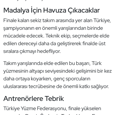
Kempo
Madalya İçin Havuza Çıkacaklar
Kick Boks
Finale kalan sekiz takım arasında yer alan Türkiye,
şampiyonanın en önemli yarışlarından birinde
Kürek
mücadele edecek. Teknik ekip, seçmelerde elde
edilen dereceyi daha da geliştirerek finalde üst
Masa Tenisi
sıralara çıkmayı hedefliyor.
Modern Pentatlon
Takım yarışlarında elde edilen bu başarı, Türk
Motor Sporları
yüzmesinin altyapı seviyesindeki gelişimini bir kez
daha ortaya koyarken, genç sporcuların
Muay Thai
uluslararası tecrübesine de önemli katkı sağlıyor.
Okçuluk
Antrenörlere Tebrik
Türkiye Yüzme Federasyonu, finale yükselen
Optimist