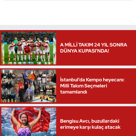
Triatlon
Voleybol
Vücut Geliştirme Fitness
A MİLLİ TAKIM 24 YIL SONRA
DÜNYA KUPASI’NDA!
Wushu Kungfu
Yelken
İstanbul’da Kempo heyecanı:
Milli Takım Seçmeleri
Yüzme
tamamlandı
Bengisu Avcı, buzullardaki
erimeye karşı kulaç atacak