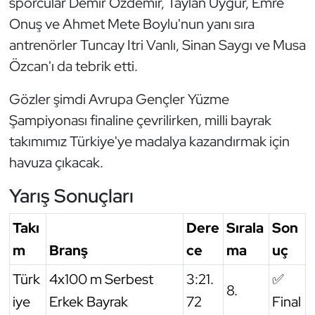
sporcular Demir Özdemir, Taylan Uygur, Emre
Oryantiring
Onuş ve Ahmet Mete Boylu'nun yanı sıra
antrenörler Tuncay Itri Vanlı, Sinan Saygı ve Musa
Özel Sporcular
Özcan'ı da tebrik etti.
Paralimpik
Gözler şimdi Avrupa Gençler Yüzme
Şampiyonası finaline çevrilirken, milli bayrak
Ragbi
takımımız Türkiye'ye madalya kazandırmak için
havuza çıkacak.
Satranç
Yarış Sonuçları
Su Topu
Takı
Dere
Sırala
Son
Sualtı Sporları
m
Branş
ce
ma
uç
Tekvando
Türk
4x100 m Serbest
3:21.
✅
8.
iye
Erkek Bayrak
72
Final
Tenis