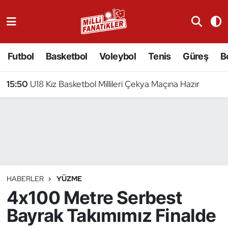
Atıcılık
Futbol
Basketbol
Voleybol
Tenis
Güreş
B
Atletizm
15:50
U18 Kız Basketbol Millileri Çekya Maçına Hazır
Badminton
Basketbol
Beyzbol
Bilardo
HABERLER
YÜZME
4x100 Metre Serbest
Binicilik
Bayrak Takımımız Finalde
Bisiklet