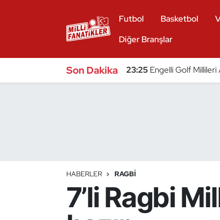
Futbol
Basketbol
V
Atıcılık
Diğer Branşlar
Atletizm
Son Dakika
23:25
Engelli Golf Millile
Badminton
Basketbol
Beyzbol
Bilardo
HABERLER
RAGBI
7’li Ragbi Mi
Binicilik
Bisiklet