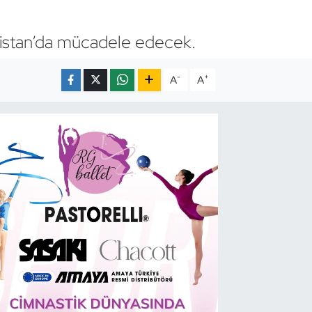
vatistan’da mücadele edecek.
-
+
A
A