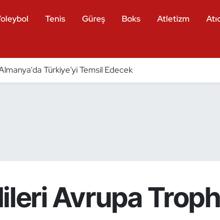
oleybol
Tenis
Güreş
Boks
Atletizm
Atıc
ri Almanya'da Türkiye'yi Temsil Edecek
llileri Avrupa Trop