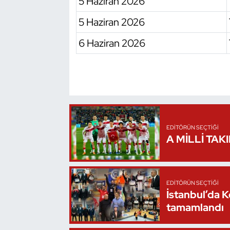
5 Haziran 2026
Oryantiring
5 Haziran 2026
Özel Sporcular
6 Haziran 2026
Paralimpik
Ragbi
Satranç
EDITÖRÜN SEÇTIĞI
A MİLLİ TAK
Su Topu
Sualtı Sporları
EDITÖRÜN SEÇTIĞI
İstanbul’da 
Tekvando
tamamlandı
Tenis