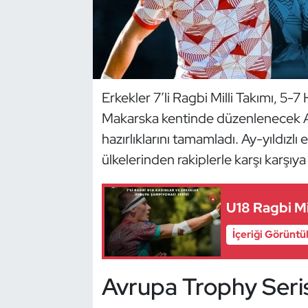
Dans Sporları
Dövüş Sanatı
Erkekler 7’li Ragbi Milli Takımı, 5-7
E-Spor
Makarska kentinde düzenlenecek Av
Eskrim
hazırlıklarını tamamladı. Ay-yıldızlı
ülkelerinden rakiplerle karşı karşıy
Futbol
U18 Ragbi Mi
Futsal
İçeriği Görüntü
Genel
Golf
Avrupa Trophy Seris