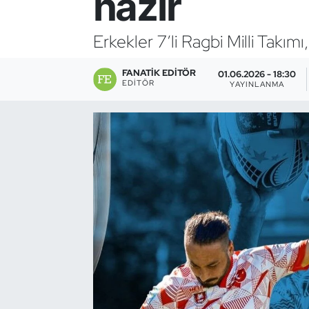
hazır
Bocce Bowling Dart
Erkekler 7’li Ragbi Milli Takı
Boks
FANATIK EDITÖR
01.06.2026 - 18:30
EDITÖR
YAYINLANMA
Briç
Buz Hokeyi
Buz Pateni
Çim Hokeyi
Cimnastik
Curling
Dağcılık