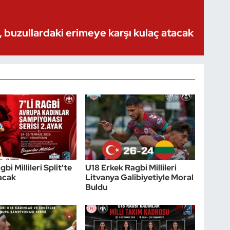
 buzullardaki erimeye karşı kulaç atacak
bi Millileri Split'te
U18 Erkek Ragbi Millileri
acak
Litvanya Galibiyetiyle Moral
Buldu