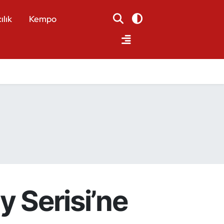
ılık
Kempo
hy Serisi’ne