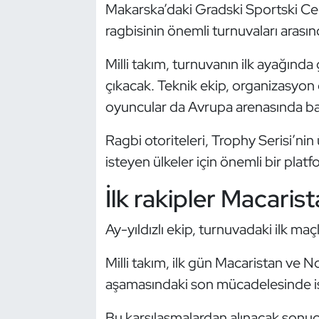
Güreş
Makarska’daki Gradski Sportski C
ragbisinin önemli turnuvaları arasınd
Halter
Milli takım, turnuvanın ilk ayağında
Hava Sporları
çıkacak. Teknik ekip, organizasyon 
oyuncular da Avrupa arenasında baş
Hentbol
Ragbi otoriteleri, Trophy Serisi’ni
İşitme Engelli Sporcular
isteyen ülkeler için önemli bir plat
Judo ve Kuraş
İlk rakipler Macaris
Kano ve Rafting
Ay-yıldızlı ekip, turnuvadaki ilk ma
Karate
Milli takım, ilk gün Macaristan ve N
aşamasındaki son mücadelesinde ise
Kayak
Bu karşılaşmalardan alınacak sonuçl