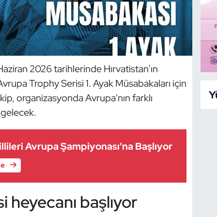
 Haziran 2026 tarihlerinde Hırvatistan’ın
rupa Trophy Serisi 1. Ayak Müsabakaları için
Y
 ekip, organizasyonda Avrupa'nın farklı
a gelecek.
llileri Avrupa Şampiyonası'na Başlıyor
le
i heyecanı başlıyor