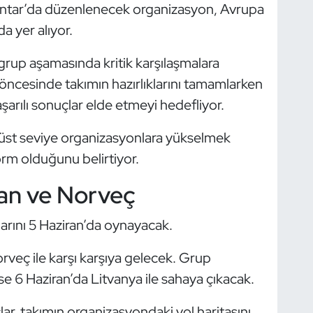
entar’da düzenlenecek organizasyon, Avrupa
a yer alıyor.
 grup aşamasında kritik karşılaşmalara
öncesinde takımın hazırlıklarını tamamlarken
arılı sonuçlar elde etmeyi hedefliyor.
n üst seviye organizasyonlara yükselmek
form olduğunu belirtiyor.
tan ve Norveç
çlarını 5 Haziran’da oynayacak.
orveç ile karşı karşıya gelecek. Grup
 6 Haziran’da Litvanya ile sahaya çıkacak.
ar, takımın organizasyondaki yol haritasını