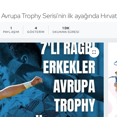
mı, Avrupa Trophy Serisi'nin ilk ayağında Hır
1
4
1 DK
PAYLAŞIM
GÖSTERIM
OKUNMA SÜRESI