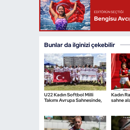
Triatlon
EDITÖRÜN SEÇTIĞI
Bengisu Avcı,
Voleybol
Vücut Geliştirme Fitness
Bunlar da ilginizi çekebilir
Wushu Kungfu
Yelken
Yüzme
U22 Kadın Softbol Milli
Kadın Rag
Takımı Avrupa Sahnesinde,
sahne al