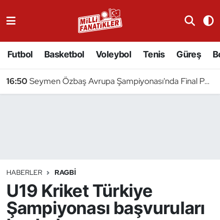
Atıcılık
Futbol
Basketbol
Voleybol
Tenis
Güreş
B
Atletizm
16:50
Seymen Özbaş Avrupa Şampiyonası'nda Final Peşinde
Badminton
Basketbol
Beyzbol
Bilardo
HABERLER
RAGBI
U19 Kriket Türkiye
Binicilik
Şampiyonası başvuruları
Bisiklet