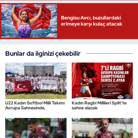
Bengisu Avcı, buzullardaki
erimeye karşı kulaç atacak
Bunlar da ilginizi çekebilir
U22 Kadın Softbol Milli Takımı
Kadın Ragbi Millileri Split'te
Avrupa Sahnesinde,
sahne alacak