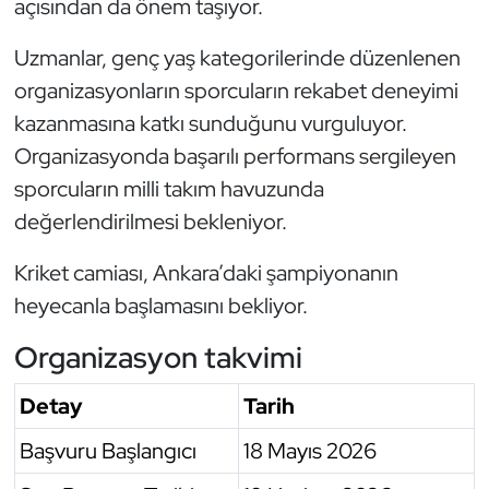
açısından da önem taşıyor.
Oryantiring
Uzmanlar, genç yaş kategorilerinde düzenlenen
Özel Sporcular
organizasyonların sporcuların rekabet deneyimi
kazanmasına katkı sunduğunu vurguluyor.
Paralimpik
Organizasyonda başarılı performans sergileyen
sporcuların milli takım havuzunda
Ragbi
değerlendirilmesi bekleniyor.
Satranç
Kriket camiası, Ankara’daki şampiyonanın
heyecanla başlamasını bekliyor.
Su Topu
Organizasyon takvimi
Sualtı Sporları
Detay
Tarih
Tekvando
Başvuru Başlangıcı
18 Mayıs 2026
Tenis