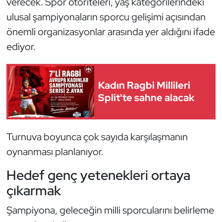
verecek. Spor otoriteleri, yaş kategorilerindeki
Kempo
ulusal şampiyonaların sporcu gelişimi açısından
önemli organizasyonlar arasında yer aldığını ifade
Kick Boks
ediyor.
Kürek
Kadın Ragbi Millileri
Masa Tenisi
Split'te sahne alacak
Modern Pentatlon
Motor Sporları
Turnuva boyunca çok sayıda karşılaşmanın
oynanması planlanıyor.
Muay Thai
Hedef genç yetenekleri ortaya
Okçuluk
çıkarmak
Şampiyona, geleceğin milli sporcularını belirleme
Optimist