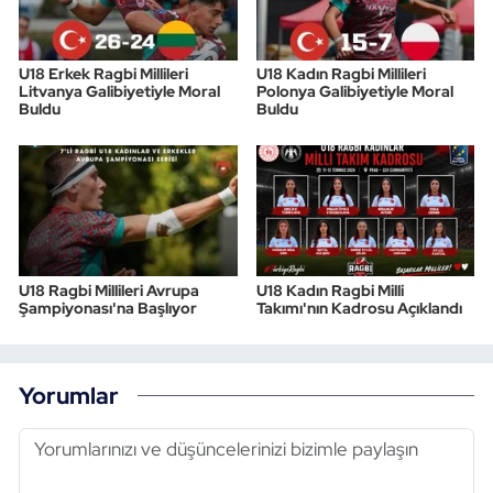
U18 Erkek Ragbi Millileri
U18 Kadın Ragbi Millileri
Litvanya Galibiyetiyle Moral
Polonya Galibiyetiyle Moral
Buldu
Buldu
U18 Ragbi Millileri Avrupa
U18 Kadın Ragbi Milli
Şampiyonası'na Başlıyor
Takımı'nın Kadrosu Açıklandı
Yorumlar