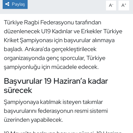
Paylaş
-
+
A
A
Dans Sporları
Türkiye Ragbi Federasyonu tarafından
Dövüş Sanatı
düzenlenecek U19 Kadınlar ve Erkekler Türkiye
Kriket Şampiyonası için başvurular alınmaya
E-Spor
başladı. Ankara’da gerçekleştirilecek
organizasyonda genç sporcular, Türkiye
Eskrim
şampiyonluğu için mücadele edecek.
Futbol
Başvurular 19 Haziran’a kadar
sürecek
Futsal
Şampiyonaya katılmak isteyen takımlar
Genel
başvurularını federasyonun resmi sistemi
üzerinden yapabilecek.
Golf