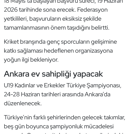
18 Mayıs’ta başlayan başvuru süreci, 19 Haziran
Güreş
2026 tarihinde sona erecek. Federasyon
Halter
yetkilileri, başvuruların eksiksiz şekilde
tamamlanmasının önem taşıdığını belirtti.
Hava Sporları
Kriket branşında genç sporcuların gelişimine
Hentbol
katkı sağlaması hedeflenen organizasyona
yoğun ilgi bekleniyor.
İşitme Engelli Sporcular
Ankara ev sahipliği yapacak
Judo ve Kuraş
U19 Kadınlar ve Erkekler Türkiye Şampiyonası,
Kano ve Rafting
24-28 Haziran tarihleri arasında Ankara’da
düzenlenecek.
Karate
Türkiye’nin farklı şehirlerinden gelecek takımlar,
Kayak
beş gün boyunca şampiyonluk mücadelesi