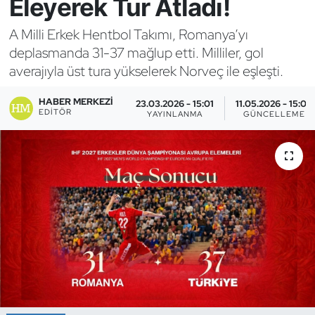
Eleyerek Tur Atladı!
Bocce Bowling Dart
A Milli Erkek Hentbol Takımı, Romanya’yı
deplasmanda 31-37 mağlup etti. Milliler, gol
Boks
averajıyla üst tura yükselerek Norveç ile eşleşti.
Briç
HABER MERKEZI
23.03.2026 - 15:01
11.05.2026 - 15:03
EDITÖR
YAYINLANMA
GÜNCELLEME
Buz Hokeyi
Buz Pateni
Çim Hokeyi
Cimnastik
Curling
Dağcılık