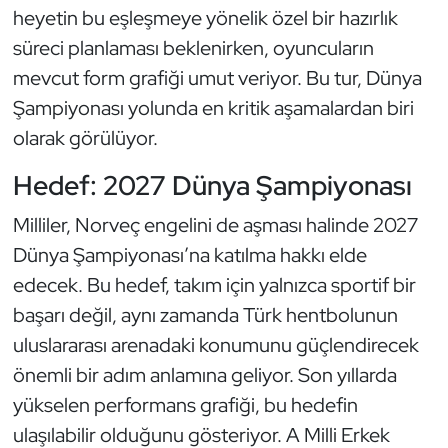
heyetin bu eşleşmeye yönelik özel bir hazırlık
Triatlon
süreci planlaması beklenirken, oyuncuların
mevcut form grafiği umut veriyor. Bu tur, Dünya
Voleybol
Şampiyonası yolunda en kritik aşamalardan biri
olarak görülüyor.
Vücut Geliştirme Fitness
Hedef: 2027 Dünya Şampiyonası
Wushu Kungfu
Milliler, Norveç engelini de aşması halinde 2027
Yelken
Dünya Şampiyonası’na katılma hakkı elde
edecek. Bu hedef, takım için yalnızca sportif bir
Yüzme
başarı değil, aynı zamanda Türk hentbolunun
uluslararası arenadaki konumunu güçlendirecek
önemli bir adım anlamına geliyor. Son yıllarda
yükselen performans grafiği, bu hedefin
ulaşılabilir olduğunu gösteriyor. A Milli Erkek