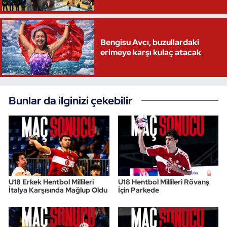
Bengisu Avcı, buzullardaki
erimeye karşı kulaç atacak
Bunlar da ilginizi çekebilir
U18 Erkek Hentbol Millileri
U18 Hentbol Millileri Rövanş
İtalya Karşısında Mağlup Oldu
İçin Parkede