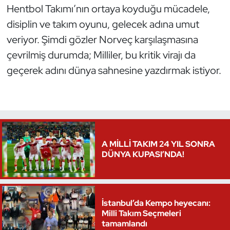
Hentbol Takımı’nın ortaya koyduğu mücadele,
disiplin ve takım oyunu, gelecek adına umut
veriyor. Şimdi gözler Norveç karşılaşmasına
çevrilmiş durumda; Milliler, bu kritik virajı da
geçerek adını dünya sahnesine yazdırmak istiyor.
A MİLLİ TAKIM 24 YIL SONRA
DÜNYA KUPASI’NDA!
İstanbul’da Kempo heyecanı:
Milli Takım Seçmeleri
tamamlandı