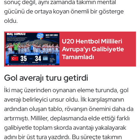
sonuç değil, aynı zamanda takımın mental
Kempo
gücünü de ortaya koyan önemli bir gösterge
oldu.
Kick Boks
Kürek
U20 Hentbol Millileri
Avrupa'yı Galibiyetle
Masa Tenisi
Tamamladı
Modern Pentatlon
Gol averajı turu getirdi
Motor Sporları
İki maç üzerinden oynanan eleme turunda, gol
averajı belirleyici unsur oldu. İlk karşılaşmanın
Muay Thai
ardından oluşan tablo, rövanşın önemini daha da
Okçuluk
artırmıştı. Milliler, deplasmanda elde ettiği farklı
galibiyetle toplam skorda avantajı yakalayarak
Optimist
adını bir üst tura yazdırdı. Bu süreçte takımın