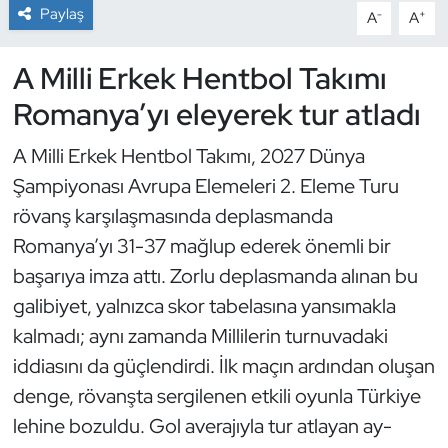
Paylaş
-
+
A
A
Dans Sporları
A Milli Erkek Hentbol Takımı
Dövüş Sanatı
Romanya’yı eleyerek tur atladı
E-Spor
A Milli Erkek Hentbol Takımı, 2027 Dünya
Şampiyonası Avrupa Elemeleri 2. Eleme Turu
Eskrim
rövanş karşılaşmasında deplasmanda
Romanya’yı 31-37 mağlup ederek önemli bir
Futbol
başarıya imza attı. Zorlu deplasmanda alınan bu
Futsal
galibiyet, yalnızca skor tabelasına yansımakla
kalmadı; aynı zamanda Millilerin turnuvadaki
Genel
iddiasını da güçlendirdi. İlk maçın ardından oluşan
denge, rövanşta sergilenen etkili oyunla Türkiye
Golf
lehine bozuldu. Gol averajıyla tur atlayan ay-