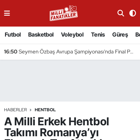
Atıcılık
Futbol
Basketbol
Voleybol
Tenis
Güreş
B
Atletizm
16:50
Seymen Özbaş Avrupa Şampiyonası'nda Final Peşinde
Badminton
Basketbol
Beyzbol
Bilardo
HABERLER
HENTBOL
A Milli Erkek Hentbol
Binicilik
Takımı Romanya’yı
Bisiklet