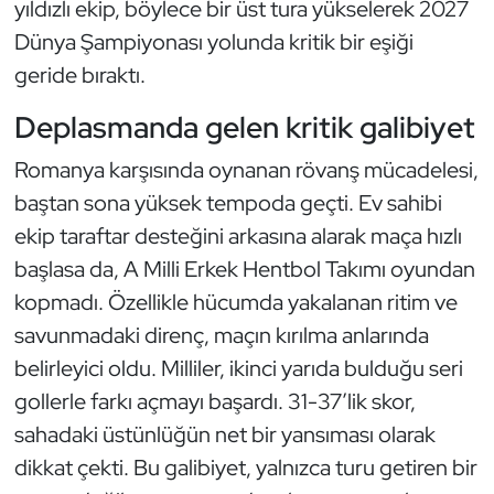
yıldızlı ekip, böylece bir üst tura yükselerek 2027
Güreş
Dünya Şampiyonası yolunda kritik bir eşiği
Halter
geride bıraktı.
Deplasmanda gelen kritik galibiyet
Hava Sporları
Romanya karşısında oynanan rövanş mücadelesi,
Hentbol
baştan sona yüksek tempoda geçti. Ev sahibi
İşitme Engelli Sporcular
ekip taraftar desteğini arkasına alarak maça hızlı
başlasa da, A Milli Erkek Hentbol Takımı oyundan
Judo ve Kuraş
kopmadı. Özellikle hücumda yakalanan ritim ve
savunmadaki direnç, maçın kırılma anlarında
Kano ve Rafting
belirleyici oldu. Milliler, ikinci yarıda bulduğu seri
gollerle farkı açmayı başardı. 31-37’lik skor,
Karate
sahadaki üstünlüğün net bir yansıması olarak
Kayak
dikkat çekti. Bu galibiyet, yalnızca turu getiren bir