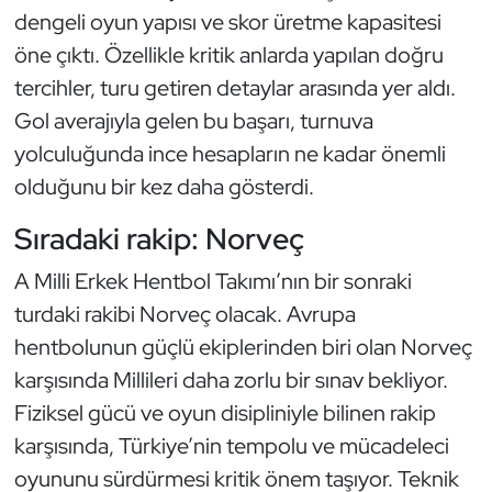
dengeli oyun yapısı ve skor üretme kapasitesi
Oryantiring
öne çıktı. Özellikle kritik anlarda yapılan doğru
tercihler, turu getiren detaylar arasında yer aldı.
Özel Sporcular
Gol averajıyla gelen bu başarı, turnuva
Paralimpik
yolculuğunda ince hesapların ne kadar önemli
olduğunu bir kez daha gösterdi.
Ragbi
Sıradaki rakip: Norveç
Satranç
A Milli Erkek Hentbol Takımı’nın bir sonraki
Su Topu
turdaki rakibi Norveç olacak. Avrupa
hentbolunun güçlü ekiplerinden biri olan Norveç
Sualtı Sporları
karşısında Millileri daha zorlu bir sınav bekliyor.
Fiziksel gücü ve oyun disipliniyle bilinen rakip
Tekvando
karşısında, Türkiye’nin tempolu ve mücadeleci
oyununu sürdürmesi kritik önem taşıyor. Teknik
Tenis