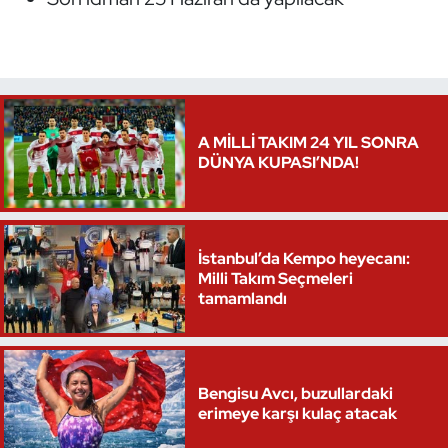
A MİLLİ TAKIM 24 YIL SONRA
DÜNYA KUPASI’NDA!
İstanbul’da Kempo heyecanı:
Milli Takım Seçmeleri
tamamlandı
Bengisu Avcı, buzullardaki
erimeye karşı kulaç atacak