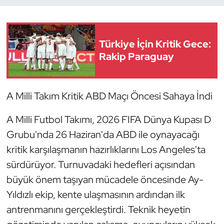
Dans Sporları
Türkiye İçin Kritik Gece:
Dövüş Sanatı
Rakip Paraguay
E-Spor
A Milli Takım Kritik ABD Maçı Öncesi Sahaya İndi
Eskrim
A Milli Futbol Takımı, 2026 FIFA Dünya Kupası D
Futbol
Grubu'nda 26 Haziran'da ABD ile oynayacağı
kritik karşılaşmanın hazırlıklarını Los Angeles'ta
Futsal
sürdürüyor. Turnuvadaki hedefleri açısından
Genel
büyük önem taşıyan mücadele öncesinde Ay-
Yıldızlı ekip, kente ulaşmasının ardından ilk
Golf
antrenmanını gerçekleştirdi. Teknik heyetin