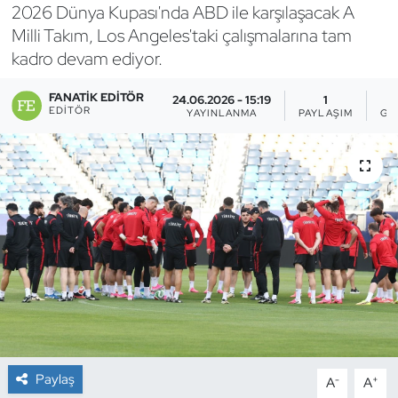
2026 Dünya Kupası'nda ABD ile karşılaşacak A
Bocce Bowling Dart
Milli Takım, Los Angeles'taki çalışmalarına tam
kadro devam ediyor.
Boks
FANATIK EDITÖR
24.06.2026 - 15:19
1
EDITÖR
YAYINLANMA
PAYLAŞIM
GÖ
Briç
Buz Hokeyi
Buz Pateni
Çim Hokeyi
Cimnastik
Curling
Paylaş
-
+
A
A
Dağcılık