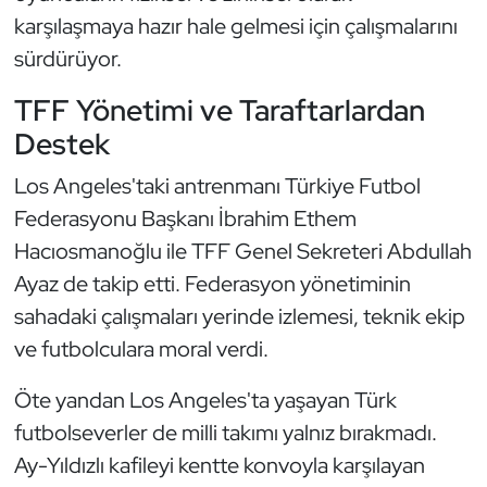
karşılaşmaya hazır hale gelmesi için çalışmalarını
Oryantiring
sürdürüyor.
Özel Sporcular
TFF Yönetimi ve Taraftarlardan
Destek
Paralimpik
Los Angeles'taki antrenmanı Türkiye Futbol
Ragbi
Federasyonu Başkanı İbrahim Ethem
Hacıosmanoğlu ile TFF Genel Sekreteri Abdullah
Satranç
Ayaz de takip etti. Federasyon yönetiminin
Su Topu
sahadaki çalışmaları yerinde izlemesi, teknik ekip
ve futbolculara moral verdi.
Sualtı Sporları
Öte yandan Los Angeles'ta yaşayan Türk
Tekvando
futbolseverler de milli takımı yalnız bırakmadı.
Ay-Yıldızlı kafileyi kentte konvoyla karşılayan
Tenis