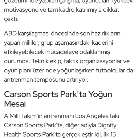
gözetiminde yapılan çalışma, oyuncuların yüksek
Güreş
motivasyonu ve tam kadro katılımıyla dikkat
Halter
çekti.
ABD karşılaşması öncesinde son hazırlıklarını
Hava Sporları
yapan milliler, grup aşamasındaki kaderini
Hentbol
etkileyebilecek mücadeleye odaklanmış
durumda. Teknik ekip, taktik organizasyonlar ve
İşitme Engelli Sporcular
oyun planı üzerinde yoğunlaşırken futbolcular da
antrenman temposunu artırıyor.
Judo ve Kuraş
Carson Sports Park'ta Yoğun
Kano ve Rafting
Mesai
Karate
A Milli Takım'ın antrenmanı Los Angeles'taki
Carson Sports Park'ta, diğer adıyla Dignity
Kayak
Health Sports Park'ta gerçekleştirildi. İlk 15