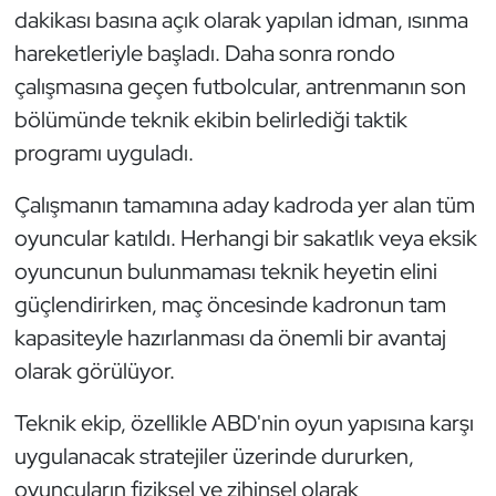
dakikası basına açık olarak yapılan idman, ısınma
Kempo
hareketleriyle başladı. Daha sonra rondo
Kick Boks
çalışmasına geçen futbolcular, antrenmanın son
bölümünde teknik ekibin belirlediği taktik
Kürek
programı uyguladı.
Masa Tenisi
Çalışmanın tamamına aday kadroda yer alan tüm
oyuncular katıldı. Herhangi bir sakatlık veya eksik
Modern Pentatlon
oyuncunun bulunmaması teknik heyetin elini
güçlendirirken, maç öncesinde kadronun tam
Motor Sporları
kapasiteyle hazırlanması da önemli bir avantaj
Muay Thai
olarak görülüyor.
Okçuluk
Teknik ekip, özellikle ABD'nin oyun yapısına karşı
uygulanacak stratejiler üzerinde dururken,
Optimist
oyuncuların fiziksel ve zihinsel olarak