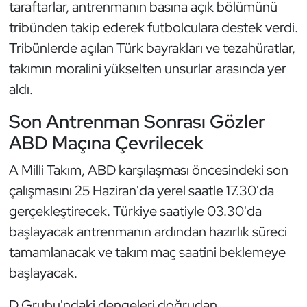
taraftarlar, antrenmanın basına açık bölümünü
tribünden takip ederek futbolculara destek verdi.
Triatlon
Tribünlerde açılan Türk bayrakları ve tezahüratlar,
Voleybol
takımın moralini yükselten unsurlar arasında yer
aldı.
Vücut Geliştirme Fitness
Son Antrenman Sonrası Gözler
Wushu Kungfu
ABD Maçına Çevrilecek
Yelken
A Milli Takım, ABD karşılaşması öncesindeki son
çalışmasını 25 Haziran'da yerel saatle 17.30'da
Yüzme
gerçekleştirecek. Türkiye saatiyle 03.30'da
başlayacak antrenmanın ardından hazırlık süreci
tamamlanacak ve takım maç saatini beklemeye
başlayacak.
D Grubu'ndaki dengeleri doğrudan