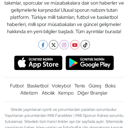
takımlar, sporcular ve müsabakalara dair son haberler ve
gelişmelerle karşınızda! Ulusal sporun nabzını tutan
platform. Türkiye milli takımları, futbol ve basketbol
haberleri, milli spor müsabakaları ve güncel gelişmeler
hakkında en yeni bilgiler başladı. Tüm ayrıntılar burada!
Futbol
Basketbol
Voleybol
Tenis
Güreş
Boks
Atletizm
Atıcılık
Kempo
Diğer Branşlar
Sitede yayınlanan içerik ve yorumlardan yazarları sorumludur.
Yayınlanan yorumlardan Milli Fanatikler | Milli Sporun Adresi sorumlu
tutulamaz. Sitedeki tüm harici linkler ayrı bir sayfada açılır. Sitemizde
yayınlanan haber, köşe yazıları ve fotoğraflar izin alınmaksızın kaynak