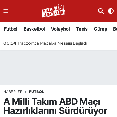
Atıcılık
Futbol
Basketbol
Voleybol
Tenis
Güreş
B
Atletizm
00:54
Trabzon'da Madalya Mesaisi Başladı
Badminton
Basketbol
Beyzbol
Bilardo
HABERLER
FUTBOL
A Milli Takım ABD Maçı
Binicilik
Hazırlıklarını Sürdürüyor
Bisiklet