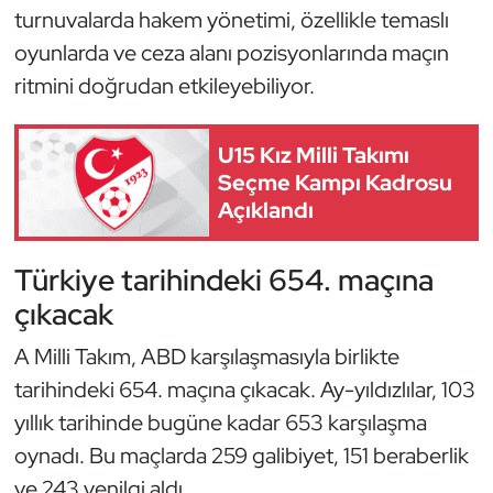
turnuvalarda hakem yönetimi, özellikle temaslı
Oryantiring
oyunlarda ve ceza alanı pozisyonlarında maçın
ritmini doğrudan etkileyebiliyor.
Özel Sporcular
Paralimpik
U15 Kız Milli Takımı
Seçme Kampı Kadrosu
Ragbi
Açıklandı
Satranç
Türkiye tarihindeki 654. maçına
çıkacak
Su Topu
A Milli Takım, ABD karşılaşmasıyla birlikte
Sualtı Sporları
tarihindeki 654. maçına çıkacak. Ay-yıldızlılar, 103
yıllık tarihinde bugüne kadar 653 karşılaşma
Tekvando
oynadı. Bu maçlarda 259 galibiyet, 151 beraberlik
Tenis
ve 243 yenilgi aldı.