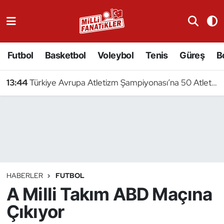
Atıcılık
Futbol
Basketbol
Voleybol
Tenis
Güreş
B
Atletizm
13:44
Türkiye Avrupa Atletizm Şampiyonası’na 50 Atletle Gidiyor
Badminton
Basketbol
Beyzbol
Bilardo
HABERLER
FUTBOL
A Milli Takım ABD Maçına
Binicilik
Çıkıyor
Bisiklet