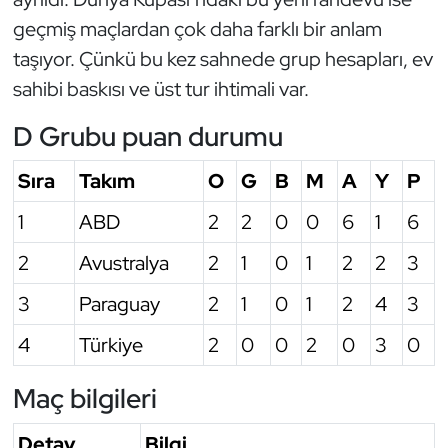
geçmiş maçlardan çok daha farklı bir anlam
taşıyor. Çünkü bu kez sahnede grup hesapları, ev
sahibi baskısı ve üst tur ihtimali var.
D Grubu puan durumu
Sıra
Takım
O
G
B
M
A
Y
P
1
ABD
2
2
0
0
6
1
6
2
Avustralya
2
1
0
1
2
2
3
3
Paraguay
2
1
0
1
2
4
3
4
Türkiye
2
0
0
2
0
3
0
Maç bilgileri
Detay
Bilgi