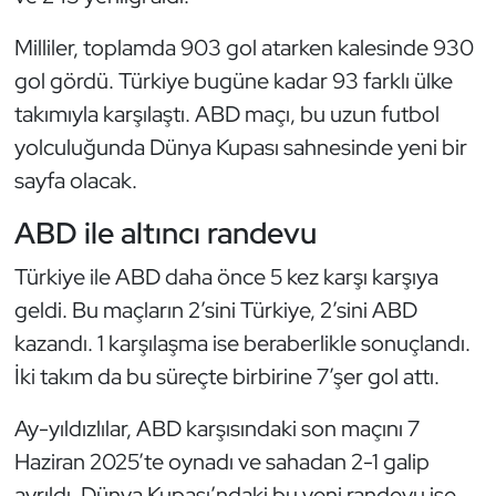
Triatlon
Milliler, toplamda 903 gol atarken kalesinde 930
gol gördü. Türkiye bugüne kadar 93 farklı ülke
Voleybol
takımıyla karşılaştı. ABD maçı, bu uzun futbol
yolculuğunda Dünya Kupası sahnesinde yeni bir
Vücut Geliştirme Fitness
sayfa olacak.
Wushu Kungfu
ABD ile altıncı randevu
Yelken
Türkiye ile ABD daha önce 5 kez karşı karşıya
geldi. Bu maçların 2’sini Türkiye, 2’sini ABD
Yüzme
kazandı. 1 karşılaşma ise beraberlikle sonuçlandı.
İki takım da bu süreçte birbirine 7’şer gol attı.
Ay-yıldızlılar, ABD karşısındaki son maçını 7
Haziran 2025’te oynadı ve sahadan 2-1 galip
ayrıldı. Dünya Kupası’ndaki bu yeni randevu ise