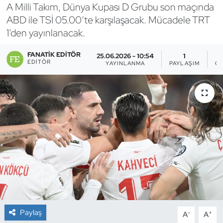
A Milli Takım, Dünya Kupası D Grubu son maçında
Bocce Bowling Dart
ABD ile TSİ 05.00’te karşılaşacak. Mücadele TRT
1’den yayınlanacak.
Boks
FANATIK EDITÖR
25.06.2026 - 10:54
1
EDITÖR
YAYINLANMA
PAYLAŞIM
G
Briç
Buz Hokeyi
Buz Pateni
Çim Hokeyi
Cimnastik
Curling
Paylaş
-
+
A
A
Dağcılık