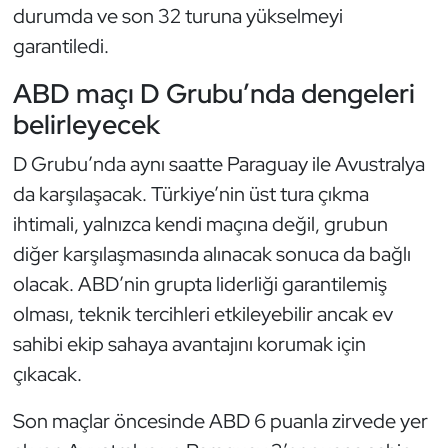
Güreş
durumda ve son 32 turuna yükselmeyi
garantiledi.
Halter
ABD maçı D Grubu’nda dengeleri
Hava Sporları
belirleyecek
Hentbol
D Grubu’nda aynı saatte Paraguay ile Avustralya
da karşılaşacak. Türkiye’nin üst tura çıkma
İşitme Engelli Sporcular
ihtimali, yalnızca kendi maçına değil, grubun
diğer karşılaşmasında alınacak sonuca da bağlı
Judo ve Kuraş
olacak. ABD’nin grupta liderliği garantilemiş
olması, teknik tercihleri etkileyebilir ancak ev
Kano ve Rafting
sahibi ekip sahaya avantajını korumak için
Karate
çıkacak.
Kayak
Son maçlar öncesinde ABD 6 puanla zirvede yer