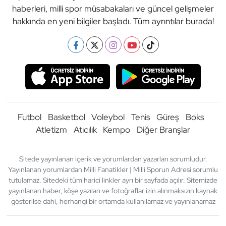
haberleri, milli spor müsabakaları ve güncel gelişmeler
hakkında en yeni bilgiler başladı. Tüm ayrıntılar burada!
Futbol
Basketbol
Voleybol
Tenis
Güreş
Boks
Atletizm
Atıcılık
Kempo
Diğer Branşlar
Sitede yayınlanan içerik ve yorumlardan yazarları sorumludur.
Yayınlanan yorumlardan Milli Fanatikler | Milli Sporun Adresi sorumlu
tutulamaz. Sitedeki tüm harici linkler ayrı bir sayfada açılır. Sitemizde
yayınlanan haber, köşe yazıları ve fotoğraflar izin alınmaksızın kaynak
gösterilse dahi, herhangi bir ortamda kullanılamaz ve yayınlanamaz