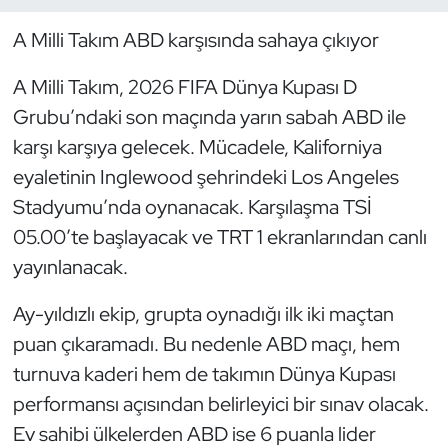
A Milli Takım ABD karşısında sahaya çıkıyor
Dans Sporları
A Milli Takım, 2026 FIFA Dünya Kupası D
Dövüş Sanatı
Grubu’ndaki son maçında yarın sabah ABD ile
karşı karşıya gelecek. Mücadele, Kaliforniya
E-Spor
eyaletinin Inglewood şehrindeki Los Angeles
Eskrim
Stadyumu’nda oynanacak. Karşılaşma TSİ
05.00’te başlayacak ve TRT 1 ekranlarından canlı
Futbol
yayınlanacak.
Futsal
Ay-yıldızlı ekip, grupta oynadığı ilk iki maçtan
puan çıkaramadı. Bu nedenle ABD maçı, hem
Genel
turnuva kaderi hem de takımın Dünya Kupası
performansı açısından belirleyici bir sınav olacak.
Golf
Ev sahibi ülkelerden ABD ise 6 puanla lider