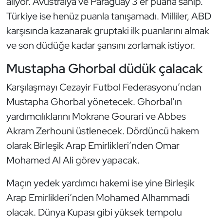
alıyor. Avustralya ve Paraguay 3’er puana sahip.
Kempo
Türkiye ise henüz puanla tanışamadı. Milliler, ABD
karşısında kazanarak gruptaki ilk puanlarını almak
Kick Boks
ve son düdüğe kadar şansını zorlamak istiyor.
Kürek
Mustapha Ghorbal düdük çalacak
Masa Tenisi
Karşılaşmayı Cezayir Futbol Federasyonu’ndan
Mustapha Ghorbal yönetecek. Ghorbal’ın
Modern Pentatlon
yardımcılıklarını Mokrane Gourari ve Abbes
Akram Zerhouni üstlenecek. Dördüncü hakem
Motor Sporları
olarak Birleşik Arap Emirlikleri’nden Omar
Muay Thai
Mohamed Al Ali görev yapacak.
Maçın yedek yardımcı hakemi ise yine Birleşik
Okçuluk
Arap Emirlikleri’nden Mohamed Alhammadi
Optimist
olacak. Dünya Kupası gibi yüksek tempolu