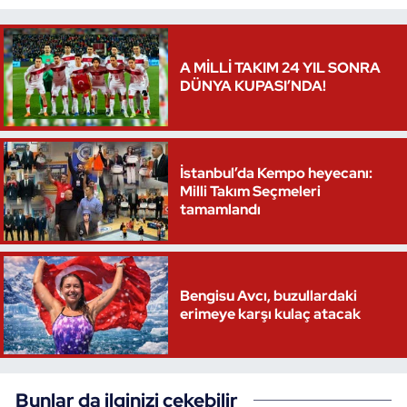
A MİLLİ TAKIM 24 YIL SONRA
DÜNYA KUPASI’NDA!
İstanbul’da Kempo heyecanı:
Milli Takım Seçmeleri
tamamlandı
Bengisu Avcı, buzullardaki
erimeye karşı kulaç atacak
Bunlar da ilginizi çekebilir