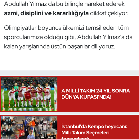
Abdullah Yılmaz da bu bilinçle hareket ederek
Oryantiring
azmi, disiplini ve kararlılığıyla
dikkat çekiyor.
Özel Sporcular
Olimpiyatlar boyunca ülkemizi temsil eden tüm
sporcularımıza olduğu gibi, Abdullah Yılmaz’a da
Paralimpik
kalan yarışlarında üstün başarılar diliyoruz.
Ragbi
Satranç
Su Topu
A MİLLİ TAKIM 24 YIL SONRA
DÜNYA KUPASI’NDA!
Sualtı Sporları
Tekvando
İstanbul’da Kempo heyecanı:
Milli Takım Seçmeleri
Tenis
tamamlandı