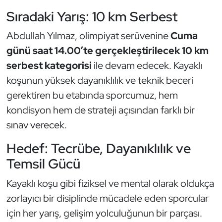
Kempo
Sıradaki Yarış: 10 km Serbest
Kick Boks
Abdullah Yılmaz, olimpiyat serüvenine
Cuma
günü saat 14.00’te gerçekleştirilecek 10 km
Kürek
serbest kategorisi
ile devam edecek. Kayaklı
koşunun yüksek dayanıklılık ve teknik beceri
Masa Tenisi
gerektiren bu etabında sporcumuz, hem
kondisyon hem de strateji açısından farklı bir
Modern Pentatlon
sınav verecek.
Motor Sporları
Hedef: Tecrübe, Dayanıklılık ve
Muay Thai
Temsil Gücü
Kayaklı koşu gibi fiziksel ve mental olarak oldukça
Okçuluk
zorlayıcı bir disiplinde mücadele eden sporcular
Optimist
için her yarış, gelişim yolculuğunun bir parçası.