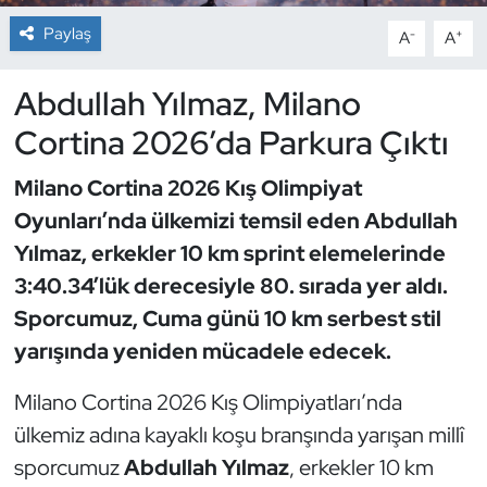
Paylaş
-
+
A
A
Dans Sporları
Abdullah Yılmaz, Milano
Dövüş Sanatı
Cortina 2026’da Parkura Çıktı
E-Spor
Milano Cortina 2026 Kış Olimpiyat
Eskrim
Oyunları’nda ülkemizi temsil eden Abdullah
Yılmaz, erkekler 10 km sprint elemelerinde
Futbol
3:40.34’lük derecesiyle 80. sırada yer aldı.
Sporcumuz, Cuma günü 10 km serbest stil
Futsal
yarışında yeniden mücadele edecek.
Genel
Milano Cortina 2026 Kış Olimpiyatları’nda
ülkemiz adına kayaklı koşu branşında yarışan millî
Golf
sporcumuz
Abdullah Yılmaz
, erkekler 10 km