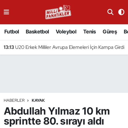
Atıcılık
Futbol
Basketbol
Voleybol
Tenis
Güreş
B
Atletizm
13:13
U20 Erkek Milliler Avrupa Elemeleri İçin Kampa Girdi
Badminton
Basketbol
Beyzbol
Bilardo
HABERLER
KAYAK
Abdullah Yılmaz 10 km
Binicilik
sprintte 80. sırayı aldı
Bisiklet