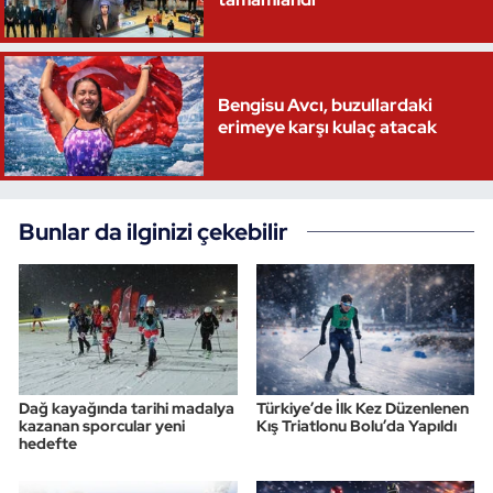
Triatlon
Voleybol
Bengisu Avcı, buzullardaki
erimeye karşı kulaç atacak
Vücut Geliştirme Fitness
Wushu Kungfu
Bunlar da ilginizi çekebilir
Yelken
Yüzme
Dağ kayağında tarihi madalya
Türkiye’de İlk Kez Düzenlenen
kazanan sporcular yeni
Kış Triatlonu Bolu’da Yapıldı
hedefte