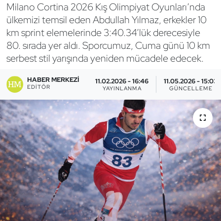
Milano Cortina 2026 Kış Olimpiyat Oyunları’nda
Bocce Bowling Dart
ülkemizi temsil eden Abdullah Yılmaz, erkekler 10
km sprint elemelerinde 3:40.34’lük derecesiyle
Boks
80. sırada yer aldı. Sporcumuz, Cuma günü 10 km
serbest stil yarışında yeniden mücadele edecek.
Briç
HABER MERKEZI
11.02.2026 - 16:46
11.05.2026 - 15:03
EDITÖR
YAYINLANMA
GÜNCELLEME
Buz Hokeyi
Buz Pateni
Çim Hokeyi
Cimnastik
Curling
Dağcılık