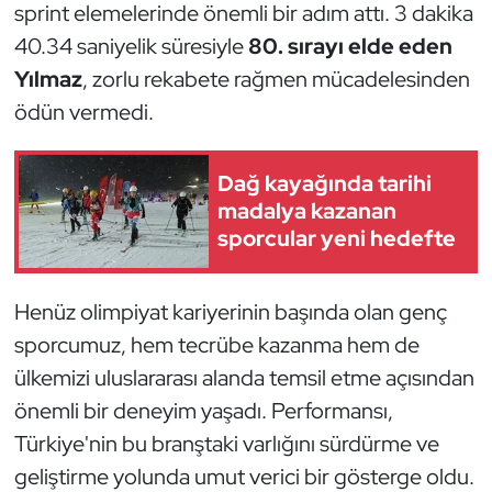
Güreş
sprint elemelerinde önemli bir adım attı. 3 dakika
40.34 saniyelik süresiyle
80. sırayı elde eden
Halter
Yılmaz
, zorlu rekabete rağmen mücadelesinden
ödün vermedi.
Hava Sporları
Hentbol
Dağ kayağında tarihi
madalya kazanan
İşitme Engelli Sporcular
sporcular yeni hedefte
Judo ve Kuraş
Henüz olimpiyat kariyerinin başında olan genç
sporcumuz, hem tecrübe kazanma hem de
Kano ve Rafting
ülkemizi uluslararası alanda temsil etme açısından
Karate
önemli bir deneyim yaşadı. Performansı,
Türkiye'nin bu branştaki varlığını sürdürme ve
Kayak
geliştirme yolunda umut verici bir gösterge oldu.