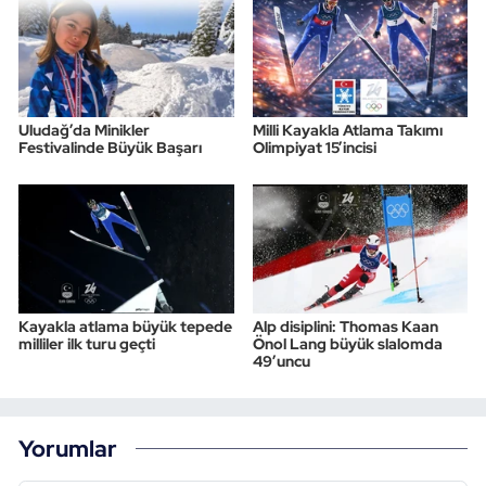
Uludağ’da Minikler
Milli Kayakla Atlama Takımı
Festivalinde Büyük Başarı
Olimpiyat 15’incisi
Kayakla atlama büyük tepede
Alp disiplini: Thomas Kaan
milliler ilk turu geçti
Önol Lang büyük slalomda
49’uncu
Yorumlar