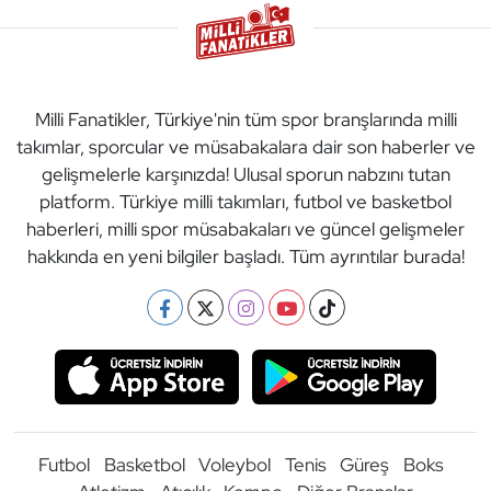
Milli Fanatikler, Türkiye'nin tüm spor branşlarında milli
takımlar, sporcular ve müsabakalara dair son haberler ve
gelişmelerle karşınızda! Ulusal sporun nabzını tutan
platform. Türkiye milli takımları, futbol ve basketbol
haberleri, milli spor müsabakaları ve güncel gelişmeler
hakkında en yeni bilgiler başladı. Tüm ayrıntılar burada!
Futbol
Basketbol
Voleybol
Tenis
Güreş
Boks