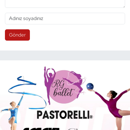
Gönder