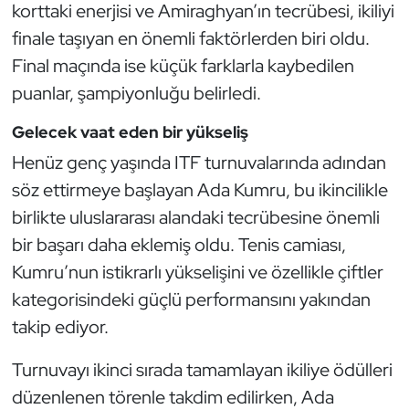
korttaki enerjisi ve Amiraghyan’ın tecrübesi, ikiliyi
Kempo
finale taşıyan en önemli faktörlerden biri oldu.
Kick Boks
Final maçında ise küçük farklarla kaybedilen
puanlar, şampiyonluğu belirledi.
Kürek
Gelecek vaat eden bir yükseliş
Masa Tenisi
Henüz genç yaşında ITF turnuvalarında adından
söz ettirmeye başlayan Ada Kumru, bu ikincilikle
Modern Pentatlon
birlikte uluslararası alandaki tecrübesine önemli
bir başarı daha eklemiş oldu. Tenis camiası,
Motor Sporları
Kumru’nun istikrarlı yükselişini ve özellikle çiftler
Muay Thai
kategorisindeki güçlü performansını yakından
takip ediyor.
Okçuluk
Turnuvayı ikinci sırada tamamlayan ikiliye ödülleri
Optimist
düzenlenen törenle takdim edilirken, Ada