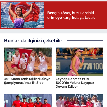
Triatlon
Bengisu Avcı, buzullardaki
erimeye karşı kulaç atacak
Voleybol
Vücut Geliştirme Fitness
Bunlar da ilginizi çekebilir
Wushu Kungfu
Yelken
Yüzme
45+ Kadın Tenis Millileri Dünya
Zeynep Sönmez WTA
Şampiyonası'nda İlk 8'de
1000'de Yoluna Kayıpsız
Devam Ediyor