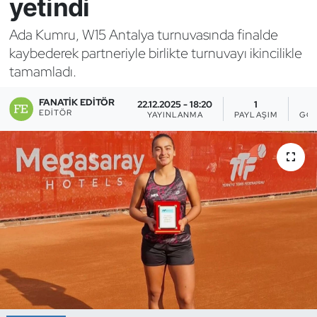
yetindi
Bocce Bowling Dart
Ada Kumru, W15 Antalya turnuvasında finalde
kaybederek partneriyle birlikte turnuvayı ikincilikle
Boks
tamamladı.
Briç
FANATIK EDITÖR
22.12.2025 - 18:20
1
EDITÖR
YAYINLANMA
PAYLAŞIM
GÖS
Buz Hokeyi
Buz Pateni
Çim Hokeyi
Cimnastik
Curling
Dağcılık