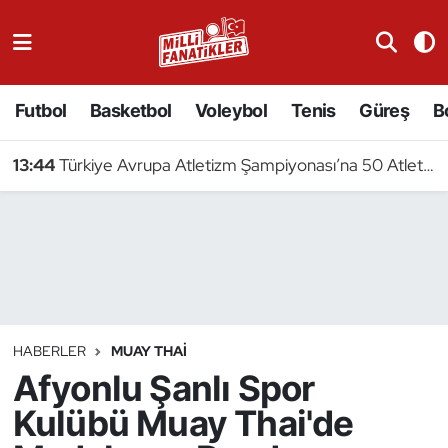
Atıcılık
Futbol
Basketbol
Voleybol
Tenis
Güreş
B
Atletizm
13:44
Türkiye Avrupa Atletizm Şampiyonası’na 50 Atletle Gidiyor
Badminton
Basketbol
Beyzbol
Bilardo
HABERLER
MUAY THAI
Afyonlu Şanlı Spor
Binicilik
Kulübü Muay Thai'de
Bisiklet