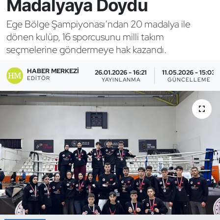
Madalyaya Doydu
Bocce Bowling Dart
Ege Bölge Şampiyonası’ndan 20 madalya ile
dönen kulüp, 16 sporcusunu milli takım
Boks
seçmelerine göndermeye hak kazandı.
Briç
HABER MERKEZI
26.01.2026 - 16:21
11.05.2026 - 15:03
EDITÖR
YAYINLANMA
GÜNCELLEME
Buz Hokeyi
Buz Pateni
Çim Hokeyi
Cimnastik
Curling
Dağcılık