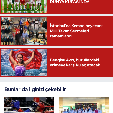
DÜNYA KUPASI’NDA!
Triatlon
Voleybol
İstanbul’da Kempo heyecanı:
Milli Takım Seçmeleri
Vücut Geliştirme Fitness
tamamlandı
Wushu Kungfu
Bengisu Avcı, buzullardaki
Yelken
erimeye karşı kulaç atacak
Yüzme
Bunlar da ilginizi çekebilir