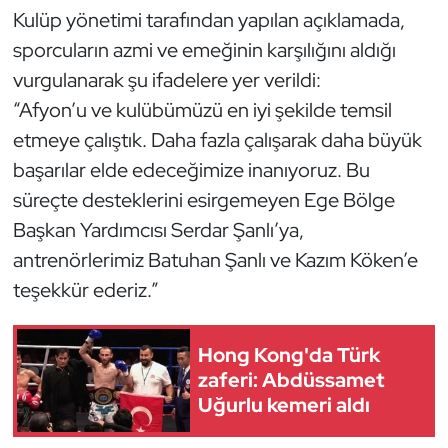
Kulüp yönetimi tarafından yapılan açıklamada,
Kempo
sporcuların azmi ve emeğinin karşılığını aldığı
Kick Boks
vurgulanarak şu ifadelere yer verildi:
“Afyon’u ve kulübümüzü en iyi şekilde temsil
Kürek
etmeye çalıştık. Daha fazla çalışarak daha büyük
başarılar elde edeceğimize inanıyoruz. Bu
Masa Tenisi
süreçte desteklerini esirgemeyen Ege Bölge
Modern Pentatlon
Başkan Yardımcısı Serdar Şanlı’ya,
antrenörlerimiz Batuhan Şanlı ve Kazım Köken’e
Motor Sporları
teşekkür ederiz.”
Muay Thai
Hong Kong'da Türk
Okçuluk
zaferi: Abdüssamet
Uğurlu kemeri aldı
Optimist