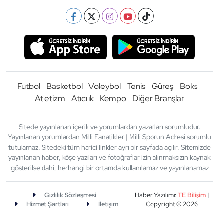
Futbol
Basketbol
Voleybol
Tenis
Güreş
Boks
Atletizm
Atıcılık
Kempo
Diğer Branşlar
Sitede yayınlanan içerik ve yorumlardan yazarları sorumludur.
Yayınlanan yorumlardan Milli Fanatikler | Milli Sporun Adresi sorumlu
tutulamaz. Sitedeki tüm harici linkler ayrı bir sayfada açılır. Sitemizde
yayınlanan haber, köşe yazıları ve fotoğraflar izin alınmaksızın kaynak
gösterilse dahi, herhangi bir ortamda kullanılamaz ve yayınlanamaz
Gizlilik Sözleşmesi
Haber Yazılımı:
TE Bilişim
|
Hizmet Şartları
İletişim
Copyright © 2026