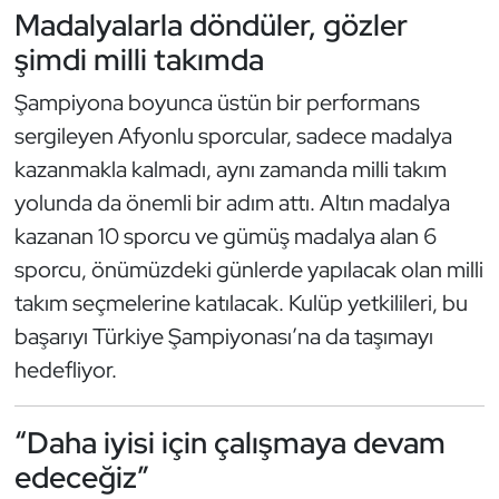
Güreş
Madalyalarla döndüler, gözler
şimdi milli takımda
Halter
Şampiyona boyunca üstün bir performans
Hava Sporları
sergileyen Afyonlu sporcular, sadece madalya
kazanmakla kalmadı, aynı zamanda milli takım
Hentbol
yolunda da önemli bir adım attı. Altın madalya
kazanan 10 sporcu ve gümüş madalya alan 6
İşitme Engelli Sporcular
sporcu, önümüzdeki günlerde yapılacak olan milli
Judo ve Kuraş
takım seçmelerine katılacak. Kulüp yetkilileri, bu
başarıyı Türkiye Şampiyonası’na da taşımayı
Kano ve Rafting
hedefliyor.
Karate
“Daha iyisi için çalışmaya devam
Kayak
edeceğiz”