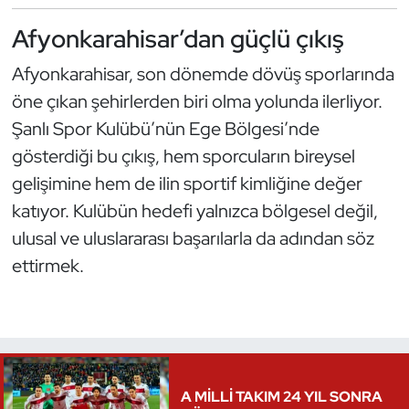
Oryantiring
Afyonkarahisar’dan güçlü çıkış
Afyonkarahisar, son dönemde dövüş sporlarında
Özel Sporcular
öne çıkan şehirlerden biri olma yolunda ilerliyor.
Paralimpik
Şanlı Spor Kulübü’nün Ege Bölgesi’nde
gösterdiği bu çıkış, hem sporcuların bireysel
Ragbi
gelişimine hem de ilin sportif kimliğine değer
katıyor. Kulübün hedefi yalnızca bölgesel değil,
Satranç
ulusal ve uluslararası başarılarla da adından söz
Su Topu
ettirmek.
Sualtı Sporları
Tekvando
A MİLLİ TAKIM 24 YIL SONRA
Tenis