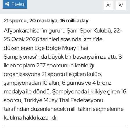
Paylaş
-
+
A
A
Dans Sporları
21 sporcu, 20 madalya, 16 milli aday
Dövüş Sanatı
Afyonkarahisar’ın gururu Şanlı Spor Kulübü, 22-
25 Ocak 2026 tarihleri arasında İzmir’de
E-Spor
düzenlenen Ege Bölge Muay Thai
Şampiyonası’nda büyük bir başarıya imza attı. 8
Eskrim
ilden toplam 257 sporcunun katıldığı
Futbol
organizasyona 21 sporcu ile çıkan kulüp,
şampiyonadan 10 altın, 6 gümüş ve 4 bronz
Futsal
madalya ile döndü. Şampiyonada ilk ikiye giren 16
sporcu, Türkiye Muay Thai Federasyonu
Genel
tarafından düzenlenecek milli takım seçmelerine
katılma hakkı kazandı.
Golf