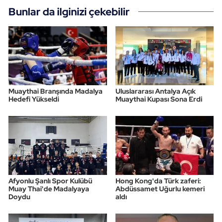
Bunlar da ilginizi çekebilir
Muaythai Branşında Madalya
Uluslararası Antalya Açık
Hedefi Yükseldi
Muaythai Kupası Sona Erdi
Afyonlu Şanlı Spor Kulübü
Hong Kong'da Türk zaferi:
Muay Thai'de Madalyaya
Abdüssamet Uğurlu kemeri
Doydu
aldı