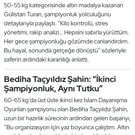
50-55 kg kategorisinde altın madalya kazanan
Oryantiring
Gülistan Turan, şampiyonluk yolculuğunu
detaylarıyla paylaştı. “Kilo kontrolü, stres
Özel Sporcular
yönetimi, rakip analizi… Hepsini sabırla yürüttüm.
Paralimpik
Her gece şampiyonluğu gözümde canlandırdım.
Bu hayal, sonunda gerçeğe dönüştü” sözleriyle
Ragbi
zaferin ardındaki kararlılığı anlattı.
Satranç
Bediha Taçyıldız Şahin: “İkinci
Su Topu
Şampiyonluk, Aynı Tutku”
60-65 kg’da üst üste ikinci kez İslam Dayanışma
Sualtı Sporları
Oyunları şampiyonu olan Bediha Taçyıldız Şahin,
Tekvando
uzun bir hazırlık sürecinin ardından gelen başarıyı,
“Bu organizasyon için yaz boyunca çalıştım. Altın
Tenis