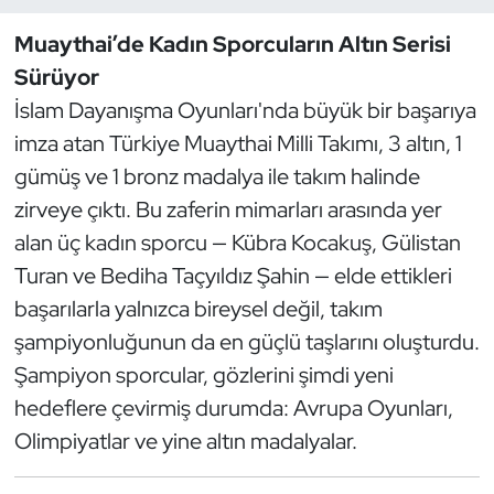
Muaythai’de Kadın Sporcuların Altın Serisi
Dans Sporları
Sürüyor
Dövüş Sanatı
İslam Dayanışma Oyunları'nda büyük bir başarıya
imza atan Türkiye Muaythai Milli Takımı, 3 altın, 1
E-Spor
gümüş ve 1 bronz madalya ile takım halinde
zirveye çıktı. Bu zaferin mimarları arasında yer
Eskrim
alan üç kadın sporcu — Kübra Kocakuş, Gülistan
Turan ve Bediha Taçyıldız Şahin — elde ettikleri
Futbol
başarılarla yalnızca bireysel değil, takım
Futsal
şampiyonluğunun da en güçlü taşlarını oluşturdu.
Şampiyon sporcular, gözlerini şimdi yeni
Genel
hedeflere çevirmiş durumda: Avrupa Oyunları,
Olimpiyatlar ve yine altın madalyalar.
Golf