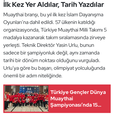
Güreş
İlk Kez Yer Aldılar, Tarih Yazdılar
Muaythai branşı, bu yıl ilk kez İslam Dayanışma
Halter
Oyunları’na dahil edildi. 57 ülkenin katıldığı
Hava Sporları
organizasyonda, Türkiye Muaythai Milli Takımı 5
madalya kazanarak takım sıralamasında zirveye
Hentbol
yerleşti. Teknik Direktör Yasin Urlu, bunun
sadece bir şampiyonluk değil, aynı zamanda
İşitme Engelli Sporcular
tarihi bir dönüm noktası olduğunu vurguladı.
Judo ve Kuraş
Urlu’ya göre bu başarı, olimpiyat yolculuğunda
önemli bir adım niteliğinde.
Kano ve Rafting
Türkiye Gençler Dünya
Karate
Muaythai
Şampiyonası’nda 15
Kayak
Madalya