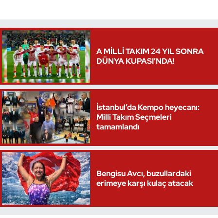
A MİLLİ TAKIM 24 YIL SONRA
DÜNYA KUPASI’NDA!
İstanbul’da Kempo heyecanı:
Milli Takım Seçmeleri
tamamlandı
Bengisu Avcı, buzullardaki
erimeye karşı kulaç atacak