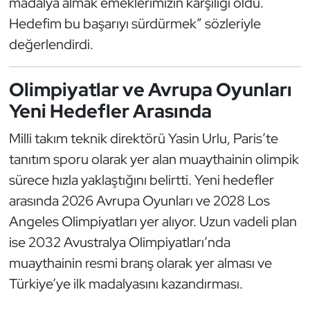
madalya almak emeklerimizin karşılığı oldu.
Hedefim bu başarıyı sürdürmek” sözleriyle
Triatlon
değerlendirdi.
Voleybol
Olimpiyatlar ve Avrupa Oyunları
Vücut Geliştirme Fitness
Yeni Hedefler Arasında
Wushu Kungfu
Milli takım teknik direktörü Yasin Urlu, Paris’te
tanıtım sporu olarak yer alan muaythainin olimpik
Yelken
sürece hızla yaklaştığını belirtti. Yeni hedefler
arasında 2026 Avrupa Oyunları ve 2028 Los
Yüzme
Angeles Olimpiyatları yer alıyor. Uzun vadeli plan
ise 2032 Avustralya Olimpiyatları’nda
muaythainin resmi branş olarak yer alması ve
Türkiye’ye ilk madalyasını kazandırması.