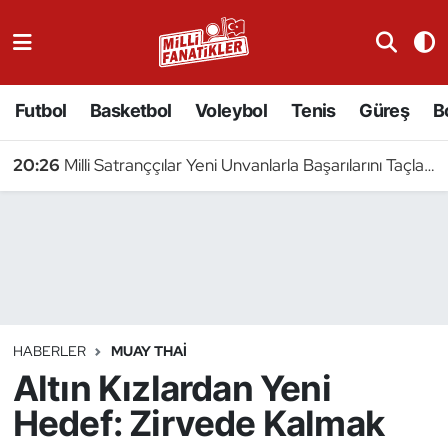
Atıcılık
Futbol
Basketbol
Voleybol
Tenis
Güreş
B
Atletizm
20:26
Milli Satranççılar Yeni Unvanlarla Başarılarını Taçlandırdı
Badminton
Basketbol
Beyzbol
Bilardo
HABERLER
MUAY THAI
Altın Kızlardan Yeni
Binicilik
Hedef: Zirvede Kalmak
Bisiklet