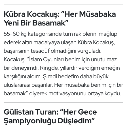
Kempo
Kübra Kocakuş: “Her Müsabaka
Kick Boks
Yeni Bir Basamak”
55-60 kg kategorisinde tüm rakiplerini mağlup
Kürek
ederek altın madalyaya ulaşan Kübra Kocakuş,
Masa Tenisi
başarısının tesadüf olmadığını vurguladı.
Kocakuş, “İslam Oyunları benim için unutulmaz
Modern Pentatlon
bir deneyimdi. Ringde, yıllardır verdiğim emeğin
karşılığını aldım. Şimdi hedefim daha büyük
Motor Sporları
uluslararası başarılar. Her müsabaka benim için bir
Muay Thai
basamak” diyerek motivasyonunu ortaya koydu.
Okçuluk
Gülistan Turan: “Her Gece
Şampiyonluğu Düşledim”
Optimist