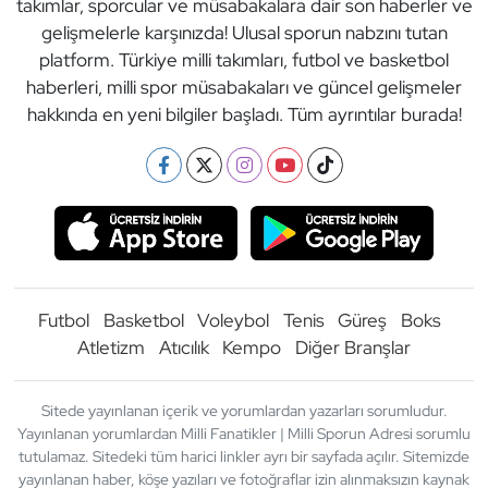
takımlar, sporcular ve müsabakalara dair son haberler ve
gelişmelerle karşınızda! Ulusal sporun nabzını tutan
platform. Türkiye milli takımları, futbol ve basketbol
haberleri, milli spor müsabakaları ve güncel gelişmeler
hakkında en yeni bilgiler başladı. Tüm ayrıntılar burada!
Futbol
Basketbol
Voleybol
Tenis
Güreş
Boks
Atletizm
Atıcılık
Kempo
Diğer Branşlar
Sitede yayınlanan içerik ve yorumlardan yazarları sorumludur.
Yayınlanan yorumlardan Milli Fanatikler | Milli Sporun Adresi sorumlu
tutulamaz. Sitedeki tüm harici linkler ayrı bir sayfada açılır. Sitemizde
yayınlanan haber, köşe yazıları ve fotoğraflar izin alınmaksızın kaynak