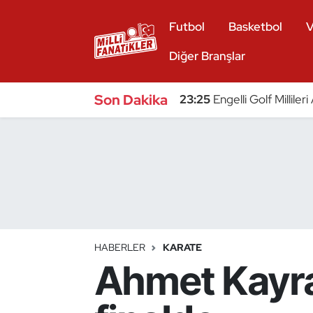
Futbol
Basketbol
V
Atıcılık
Diğer Branşlar
Atletizm
Son Dakika
23:25
Engelli Golf Millile
Badminton
Basketbol
Beyzbol
Bilardo
HABERLER
KARATE
Ahmet Kayra
Binicilik
Bisiklet