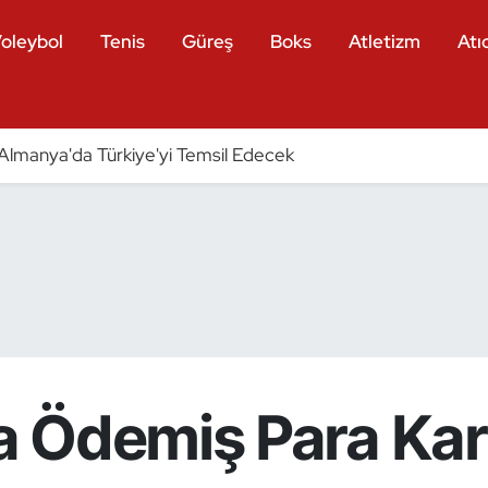
oleybol
Tenis
Güreş
Boks
Atletizm
Atıc
ri Almanya'da Türkiye'yi Temsil Edecek
 Ödemiş Para Kar