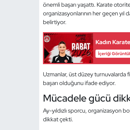
Güreş
önemli başarı yaşattı. Karate otorite
organizasyonlarının her geçen yıl d
Halter
belirtiyor.
Hava Sporları
Kadın Karate
Hentbol
İçeriği Görüntü
İşitme Engelli Sporcular
Uzmanlar, üst düzey turnuvalarda f
Judo ve Kuraş
başarı olduğunu ifade ediyor.
Kano ve Rafting
Mücadele gücü dikk
Karate
Ay-yıldızlı sporcu, organizasyon bo
dikkat çekti.
Kayak