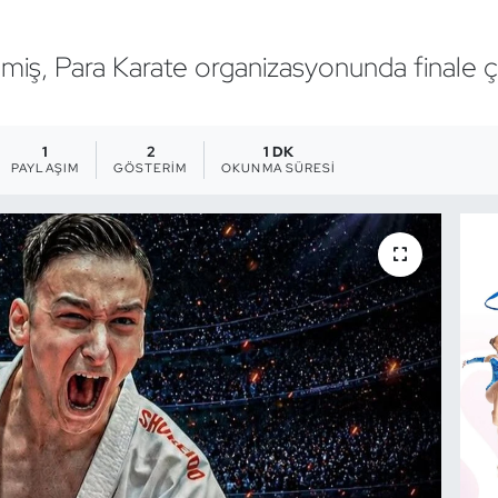
iş, Para Karate organizasyonunda finale çı
1
2
1 DK
PAYLAŞIM
GÖSTERIM
OKUNMA SÜRESI