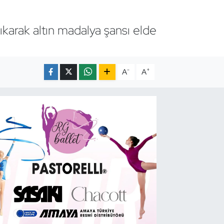
karak altın madalya şansı elde
-
+
A
A