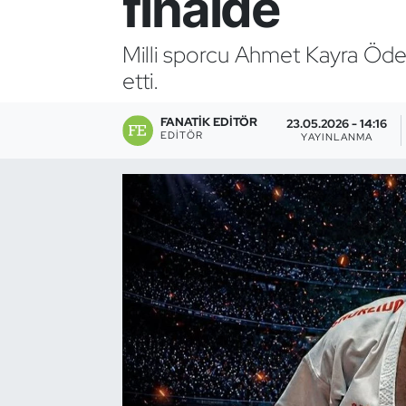
finalde
Bocce Bowling Dart
Milli sporcu Ahmet Kayra Ödem
etti.
Boks
FANATIK EDITÖR
Briç
23.05.2026 - 14:16
EDITÖR
YAYINLANMA
Buz Hokeyi
Buz Pateni
Çim Hokeyi
Cimnastik
Curling
Dağcılık