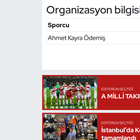
Organizasyon bilgis
Oryantiring
Sporcu
Özel Sporcular
Ahmet Kayra Ödemiş
Paralimpik
Ragbi
Satranç
Su Topu
EDITÖRÜN SEÇTIĞI
A MİLLİ TAK
Sualtı Sporları
Tekvando
EDITÖRÜN SEÇTIĞI
İstanbul’da 
Tenis
tamamlandı