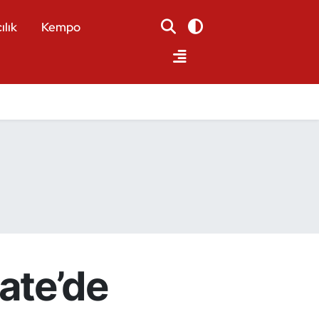
ılık
Kempo
ate’de