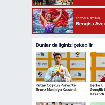
Triatlon
EDITÖRÜN SEÇTIĞI
Voleybol
Bengisu Avcı,
Vücut Geliştirme Fitness
Bunlar da ilginizi çekebilir
Wushu Kungfu
Yelken
Yüzme
Kutay Coşkun Poreč’te
Berke U
Bronz Madalya Kazandı
Gençlik 
Kazandı