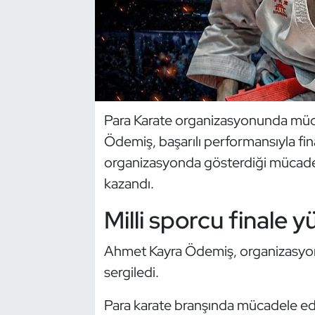
Dans Sporları
Dövüş Sanatı
E-Spor
Para Karate organizasyonunda müc
Ödemiş, başarılı performansıyla fina
Eskrim
organizasyonda gösterdiği mücadele
Futbol
kazandı.
Milli sporcu finale y
Futsal
Genel
Ahmet Kayra Ödemiş, organizasyon 
sergiledi.
Golf
Para karate branşında mücadele ede