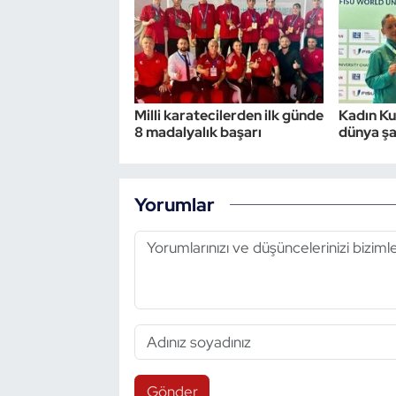
Milli karatecilerden ilk günde
Kadın Ku
8 madalyalık başarı
dünya ş
Yorumlar
Gönder