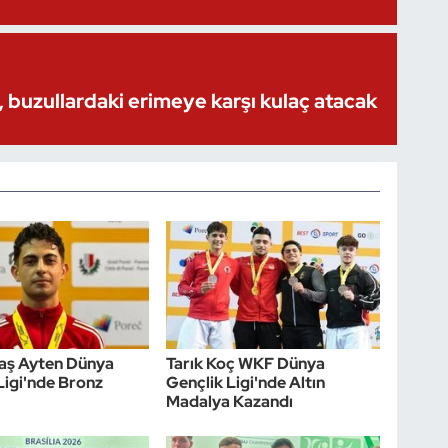
 buzullardaki erimeye karşı kulaç atacak
laş Ayten Dünya
Tarık Koç WKF Dünya
Ligi'nde Bronz
Gençlik Ligi'nde Altın
Madalya Kazandı