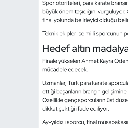
Spor otoriteleri, para karate branşı
Kempo
büyük önem taşıdığını vurguluyor. 
final yolunda belirleyici olduğu belirt
Kick Boks
Teknik ekipler ise milli sporcunun
Kürek
Hedef altın madaly
Masa Tenisi
Finale yükselen Ahmet Kayra Ödemi
Modern Pentatlon
mücadele edecek.
Motor Sporları
Uzmanlar, Türk para karate sporcula
ettiği başarıların branşın gelişimi
Muay Thai
Özellikle genç sporcuların üst düze
Okçuluk
dikkat çektiği ifade ediliyor.
Ay-yıldızlı sporcu, final müsabaka
Optimist