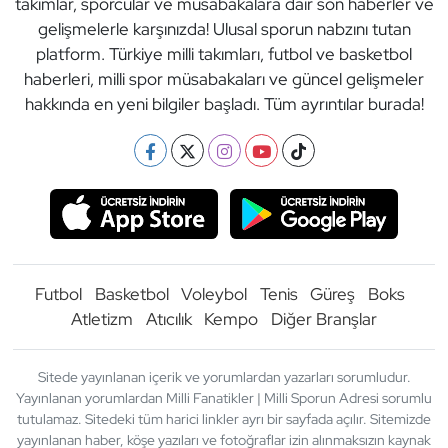
takımlar, sporcular ve müsabakalara dair son haberler ve
gelişmelerle karşınızda! Ulusal sporun nabzını tutan
platform. Türkiye milli takımları, futbol ve basketbol
haberleri, milli spor müsabakaları ve güncel gelişmeler
hakkında en yeni bilgiler başladı. Tüm ayrıntılar burada!
Futbol
Basketbol
Voleybol
Tenis
Güreş
Boks
Atletizm
Atıcılık
Kempo
Diğer Branşlar
Sitede yayınlanan içerik ve yorumlardan yazarları sorumludur.
Yayınlanan yorumlardan Milli Fanatikler | Milli Sporun Adresi sorumlu
tutulamaz. Sitedeki tüm harici linkler ayrı bir sayfada açılır. Sitemizde
yayınlanan haber, köşe yazıları ve fotoğraflar izin alınmaksızın kaynak