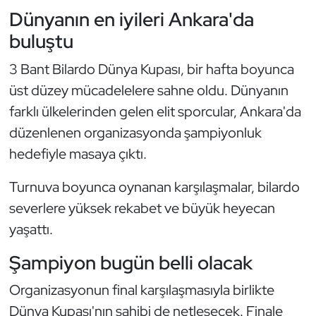
Güreş
Dünyanın en iyileri Ankara'da
buluştu
Halter
3 Bant Bilardo Dünya Kupası, bir hafta boyunca
Hava Sporları
üst düzey mücadelelere sahne oldu. Dünyanın
farklı ülkelerinden gelen elit sporcular, Ankara'da
Hentbol
düzenlenen organizasyonda şampiyonluk
İşitme Engelli Sporcular
hedefiyle masaya çıktı.
Judo ve Kuraş
Turnuva boyunca oynanan karşılaşmalar, bilardo
severlere yüksek rekabet ve büyük heyecan
Kano ve Rafting
yaşattı.
Karate
Şampiyon bugün belli olacak
Organizasyonun final karşılaşmasıyla birlikte
Kayak
Dünya Kupası'nın sahibi de netleşecek. Finale