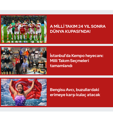
Triatlon
Voleybol
A MİLLİ TAKIM 24 YIL SONRA
DÜNYA KUPASI’NDA!
Vücut Geliştirme Fitness
Wushu Kungfu
İstanbul’da Kempo heyecanı:
Milli Takım Seçmeleri
Yelken
tamamlandı
Yüzme
Bengisu Avcı, buzullardaki
erimeye karşı kulaç atacak