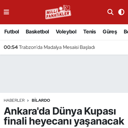
Atıcılık
Futbol
Basketbol
Voleybol
Tenis
Güreş
B
Atletizm
00:54
Trabzon'da Madalya Mesaisi Başladı
Badminton
Basketbol
Beyzbol
Bilardo
HABERLER
BILARDO
Ankara'da Dünya Kupası
Binicilik
finali heyecanı yaşanacak
Bisiklet