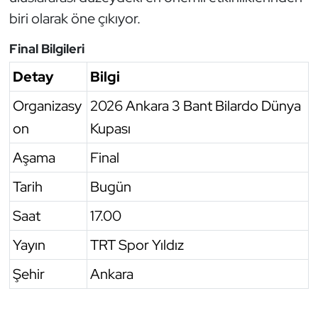
biri olarak öne çıkıyor.
Oryantiring
Final Bilgileri
Özel Sporcular
Detay
Bilgi
Paralimpik
Organizasy
2026 Ankara 3 Bant Bilardo Dünya
on
Kupası
Ragbi
Aşama
Final
Satranç
Tarih
Bugün
Su Topu
Saat
17.00
Sualtı Sporları
Yayın
TRT Spor Yıldız
Şehir
Ankara
Tekvando
Tenis