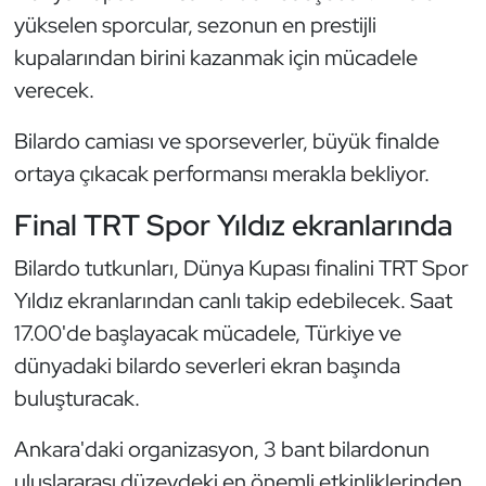
Kempo
yükselen sporcular, sezonun en prestijli
kupalarından birini kazanmak için mücadele
Kick Boks
verecek.
Kürek
Bilardo camiası ve sporseverler, büyük finalde
ortaya çıkacak performansı merakla bekliyor.
Masa Tenisi
Final TRT Spor Yıldız ekranlarında
Modern Pentatlon
Bilardo tutkunları, Dünya Kupası finalini TRT Spor
Motor Sporları
Yıldız ekranlarından canlı takip edebilecek. Saat
17.00'de başlayacak mücadele, Türkiye ve
Muay Thai
dünyadaki bilardo severleri ekran başında
buluşturacak.
Okçuluk
Ankara'daki organizasyon, 3 bant bilardonun
Optimist
uluslararası düzeydeki en önemli etkinliklerinden