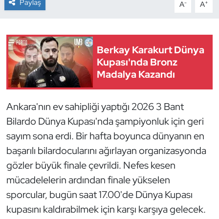
Paylaş
-
+
A
A
Dans Sporları
Dövüş Sanatı
Berkay Karakurt Dünya
Kupası'nda Bronz
E-Spor
Madalya Kazandı
Eskrim
Ankara'nın ev sahipliği yaptığı 2026 3 Bant
Bilardo Dünya Kupası'nda şampiyonluk için geri
Futbol
sayım sona erdi. Bir hafta boyunca dünyanın en
Futsal
başarılı bilardocularını ağırlayan organizasyonda
gözler büyük finale çevrildi. Nefes kesen
Genel
mücadelelerin ardından finale yükselen
sporcular, bugün saat 17.00'de Dünya Kupası
Golf
kupasını kaldırabilmek için karşı karşıya gelecek.