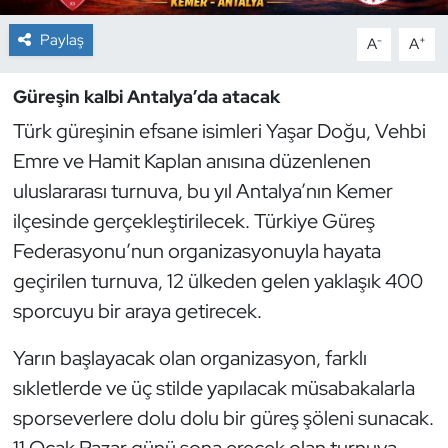
Paylaş
-
+
A
A
Dans Sporları
Güreşin kalbi Antalya’da atacak
Dövüş Sanatı
Türk güreşinin efsane isimleri Yaşar Doğu, Vehbi
E-Spor
Emre ve Hamit Kaplan anısına düzenlenen
uluslararası turnuva, bu yıl Antalya’nın Kemer
Eskrim
ilçesinde gerçekleştirilecek. Türkiye Güreş
Federasyonu’nun organizasyonuyla hayata
Futbol
geçirilen turnuva, 12 ülkeden gelen yaklaşık 400
Futsal
sporcuyu bir araya getirecek.
Genel
Yarın başlayacak olan organizasyon, farklı
sıkletlerde ve üç stilde yapılacak müsabakalarla
Golf
sporseverlere dolu dolu bir güreş şöleni sunacak.
11 Ocak Pazar günü sona erecek olan turnuva,