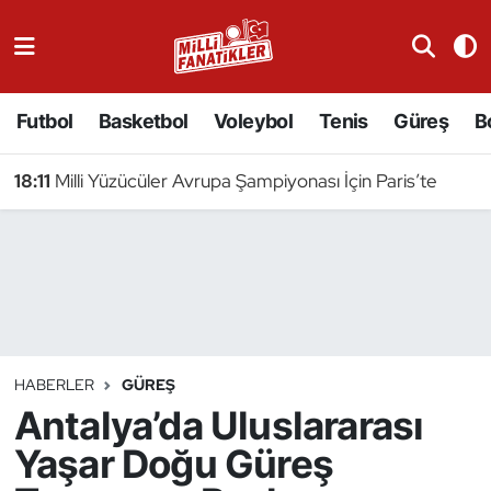
Atıcılık
Futbol
Basketbol
Voleybol
Tenis
Güreş
B
Atletizm
18:11
Milli Yüzücüler Avrupa Şampiyonası İçin Paris’te
Badminton
Basketbol
Beyzbol
Bilardo
HABERLER
GÜREŞ
Antalya’da Uluslararası
Binicilik
Yaşar Doğu Güreş
Bisiklet