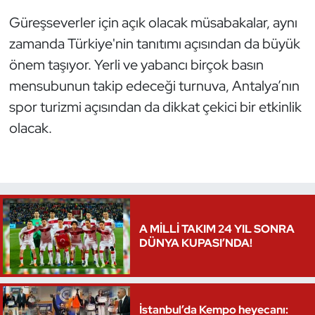
Oryantiring
Güreşseverler için açık olacak müsabakalar, aynı
zamanda Türkiye'nin tanıtımı açısından da büyük
Özel Sporcular
önem taşıyor. Yerli ve yabancı birçok basın
mensubunun takip edeceği turnuva, Antalya’nın
Paralimpik
spor turizmi açısından da dikkat çekici bir etkinlik
olacak.
Ragbi
Satranç
Su Topu
A MİLLİ TAKIM 24 YIL SONRA
Sualtı Sporları
DÜNYA KUPASI’NDA!
Tekvando
Tenis
İstanbul’da Kempo heyecanı: