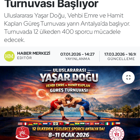
Turnuvası Başlıyor
Bocce Bowling Dart
Uluslararası Yaşar Doğu, Vehbi Emre ve Hamit
Kaplan Güreş Turnuvası yarın Antalya’da başlıyor.
Boks
Turnuvada 12 ülkeden 400 sporcu mücadele
edecek.
Briç
HABER MERKEZI
07.01.2026 - 14:27
17.03.2026 - 16:10
Buz Hokeyi
EDITÖR
YAYINLANMA
GÜNCELLEME
Buz Pateni
Çim Hokeyi
Cimnastik
Curling
Dağcılık