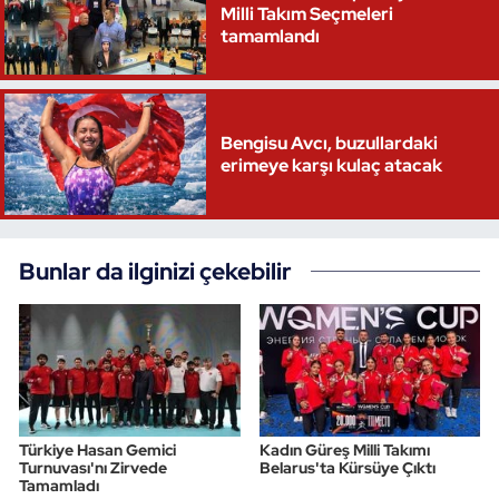
Milli Takım Seçmeleri
tamamlandı
Triatlon
Voleybol
Bengisu Avcı, buzullardaki
Vücut Geliştirme Fitness
erimeye karşı kulaç atacak
Wushu Kungfu
Bunlar da ilginizi çekebilir
Yelken
Yüzme
Türkiye Hasan Gemici
Kadın Güreş Milli Takımı
Turnuvası'nı Zirvede
Belarus'ta Kürsüye Çıktı
Tamamladı