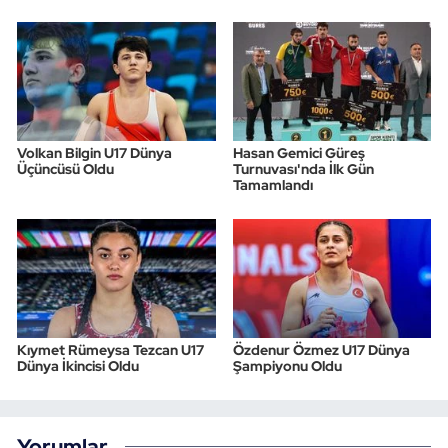
Volkan Bilgin U17 Dünya
Hasan Gemici Güreş
Üçüncüsü Oldu
Turnuvası'nda İlk Gün
Tamamlandı
Kıymet Rümeysa Tezcan U17
Özdenur Özmez U17 Dünya
Dünya İkincisi Oldu
Şampiyonu Oldu
Yorumlar