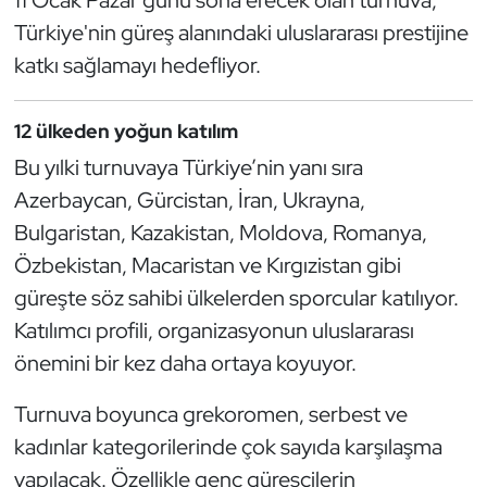
Güreş
Türkiye'nin güreş alanındaki uluslararası prestijine
katkı sağlamayı hedefliyor.
Halter
Hava Sporları
12 ülkeden yoğun katılım
Bu yılki turnuvaya Türkiye’nin yanı sıra
Hentbol
Azerbaycan, Gürcistan, İran, Ukrayna,
İşitme Engelli Sporcular
Bulgaristan, Kazakistan, Moldova, Romanya,
Özbekistan, Macaristan ve Kırgızistan gibi
Judo ve Kuraş
güreşte söz sahibi ülkelerden sporcular katılıyor.
Katılımcı profili, organizasyonun uluslararası
Kano ve Rafting
önemini bir kez daha ortaya koyuyor.
Karate
Turnuva boyunca grekoromen, serbest ve
kadınlar kategorilerinde çok sayıda karşılaşma
Kayak
yapılacak. Özellikle genç güreşçilerin