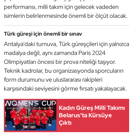
Kempo
performansı, milli takım için gelecek vadeden
isimlerin belirlenmesinde önemli bir ölçüt olacak.
Kick Boks
Türk güreşi için önemli bir sınav
Kürek
Antalya’daki turnuva, Türk güreşçileri için yalnızca
Masa Tenisi
madalya değil, aynı zamanda Paris 2024
Olimpiyatları öncesi bir prova niteliği taşıyor.
Modern Pentatlon
Teknik kadrolar, bu organizasyonda sporcuların
form durumunu ve uluslararası rakipleri
Motor Sporları
karşısındaki seviyesini görme fırsatı yakalayacak.
Muay Thai
Kadın Güreş Milli Takımı
Okçuluk
Belarus'ta Kürsüye
Çıktı
Optimist