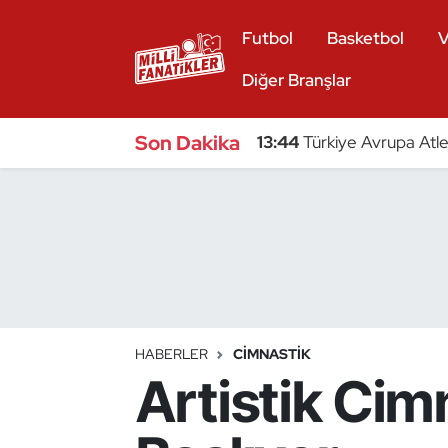
Futbol
Basketbol
V
Atıcılık
Diğer Branşlar
Atletizm
Son Dakika
13:44
Türkiye Avrupa Atle
Badminton
Basketbol
Beyzbol
Bilardo
HABERLER
CIMNASTIK
Artistik Ci
Binicilik
Bisiklet