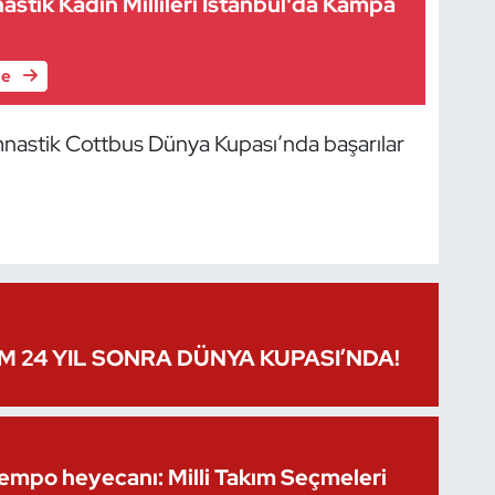
nastik Kadın Millileri İstanbul'da Kampa
le
Cimnastik Cottbus Dünya Kupası’nda başarılar
IM 24 YIL SONRA DÜNYA KUPASI’NDA!
Kempo heyecanı: Milli Takım Seçmeleri