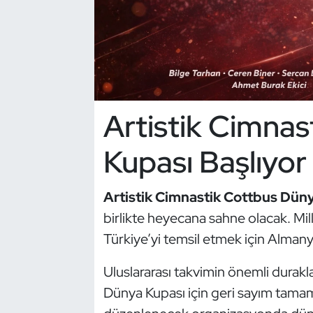
Dans Sporları
Dövüş Sanatı
E-Spor
Artistik Cimna
Eskrim
Kupası Başlıyor
Futbol
Artistik Cimnastik Cottbus Dün
Futsal
birlikte heyecana sahne olacak. Mill
Türkiye’yi temsil etmek için Almany
Genel
Uluslararası takvimin önemli durakl
Golf
Dünya Kupası için geri sayım tama