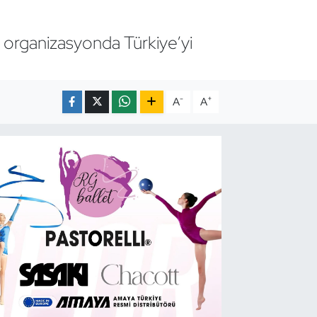
z organizasyonda Türkiye’yi
-
+
A
A