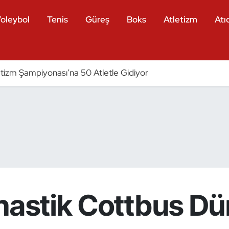
oleybol
Tenis
Güreş
Boks
Atletizm
Atıc
tizm Şampiyonası’na 50 Atletle Gidiyor
mnastik Cottbus D