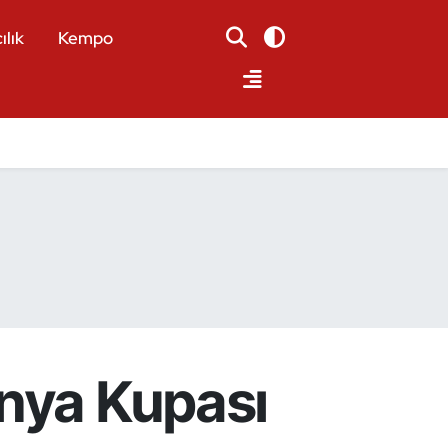
ılık
Kempo
ünya Kupası