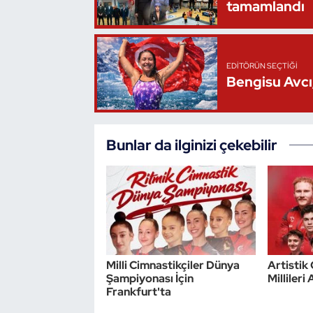
tamamlandı
EDITÖRÜN SEÇTIĞI
Bengisu Avcı,
Bunlar da ilginizi çekebilir
Milli Cimnastikçiler Dünya
Artistik
Şampiyonası İçin
Millileri
Frankfurt'ta