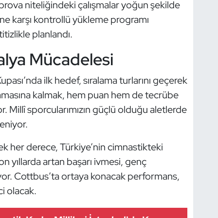
prova niteliğindeki çalışmalar yoğun şekilde
kine karşı kontrollü yükleme programı
tizlikle planlandı.
alya Mücadelesi
pası’nda ilk hedef, sıralama turlarını geçerek
 aşamasına kalmak, hem puan hem de tecrübe
. Millî sporcularımızın güçlü olduğu aletlerde
eniyor.
ek her derece, Türkiye’nin cimnastikteki
n yıllarda artan başarı ivmesi, genç
uyor. Cottbus’ta ortaya konacak performans,
ci olacak.