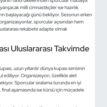
nın farklı ülkelerinden sporcular madalya
rışacak millî cimnastikçiler ise hazırlık
ın başlayacağı günü bekliyor. Sezonun erken
organizasyonlar, sporcular açısından hem
lararası rekabete adapte olmak
sı Uluslararası Takvimde
pası, uzun yıllardır dünya kupası serisinin
ul ediliyor. Organizasyon, özellikle alet
çekiyor. Sporcular sıralama turunda en iyi
, final aşamasında ise kürsü için mücadele