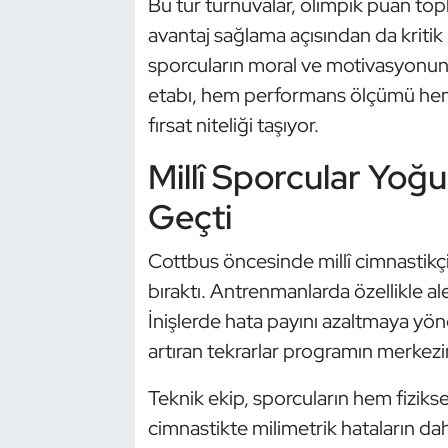
Bu tür turnuvalar, olimpik puan to
Kempo
avantaj sağlama açısından da kritik
sporcuların moral ve motivasyonunu 
Kick Boks
etabı, hem performans ölçümü hem 
Kürek
fırsat niteliği taşıyor.
Millî Sporcular Yoğ
Masa Tenisi
Geçti
Modern Pentatlon
Cottbus öncesinde millî cimnastikç
Motor Sporları
bıraktı. Antrenmanlarda özellikle al
İnişlerde hata payını azaltmaya yönel
Muay Thai
artıran tekrarlar programın merkezi
Okçuluk
Teknik ekip, sporcuların hem fizikse
cimnastikte milimetrik hataların dah
Optimist