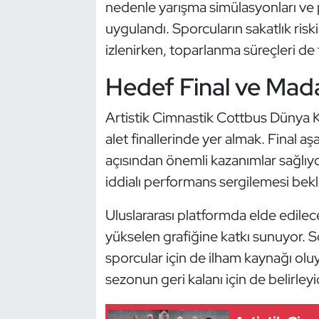
nedenle yarışma simülasyonları ve 
Oryantiring
uygulandı. Sporcuların sakatlık ris
izlenirken, toparlanma süreçleri de ti
Özel Sporcular
Hedef Final ve Mad
Paralimpik
Artistik Cimnastik Cottbus Dünya Ku
Ragbi
alet finallerinde yer almak. Final
açısından önemli kazanımlar sağlıyor
Satranç
iddialı performans sergilemesi bekl
Su Topu
Uluslararası platformda elde edilec
yükselen grafiğine katkı sunuyor. So
Sualtı Sporları
sporcular için de ilham kaynağı ol
Tekvando
sezonun geri kalanı için de belirleyi
Tenis