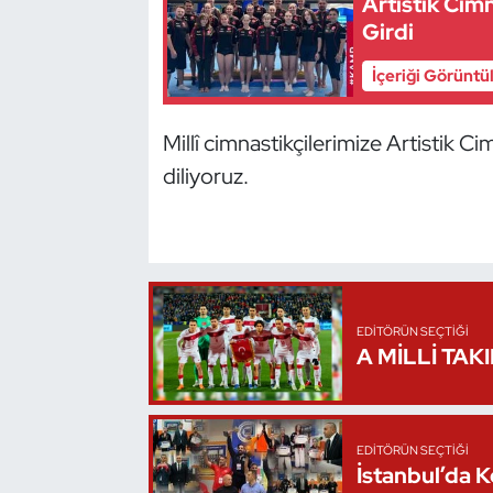
Artistik Cim
Girdi
Triatlon
İçeriği Görüntü
Voleybol
Millî cimnastikçilerimize Artistik 
Vücut Geliştirme Fitness
diliyoruz.
Wushu Kungfu
Yelken
Yüzme
EDITÖRÜN SEÇTIĞI
A MİLLİ TAK
EDITÖRÜN SEÇTIĞI
İstanbul’da 