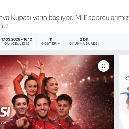
ya Kupası yarın başlıyor. Millî sporcularımı
ruz.
17.03.2026 - 16:10
11
2 DK
GÜNCELLEME
GÖSTERIM
OKUNMA SÜRESI