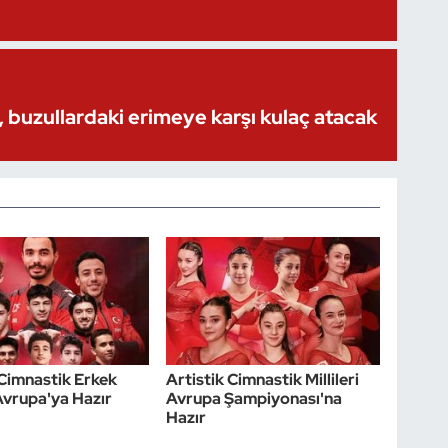
 buzullardaki erimeye karşı kulaç atacak
 Cimnastik Erkek
Artistik Cimnastik Millileri
 Avrupa'ya Hazır
Avrupa Şampiyonası'na
Hazır