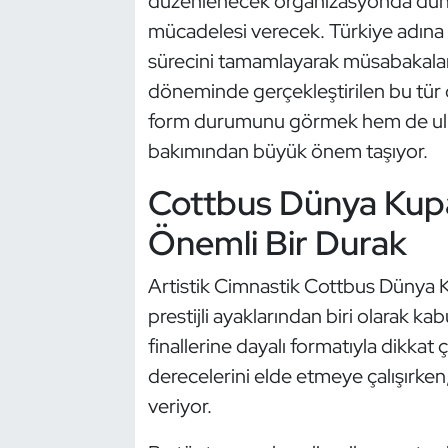
düzenlenecek organizasyonda dünya
Güreş
mücadelesi verecek. Türkiye adına ya
Halter
sürecini tamamlayarak müsabakalar
döneminde gerçekleştirilen bu tür 
Hava Sporları
form durumunu görmek hem de ulus
bakımından büyük önem taşıyor.
Hentbol
Cottbus Dünya Kupa
İşitme Engelli Sporcular
Önemli Bir Durak
Judo ve Kuraş
Artistik Cimnastik Cottbus Dünya Ku
Kano ve Rafting
prestijli ayaklarından biri olarak kab
finallerine dayalı formatıyla dikkat 
Karate
derecelerini elde etmeye çalışırken
veriyor.
Kayak