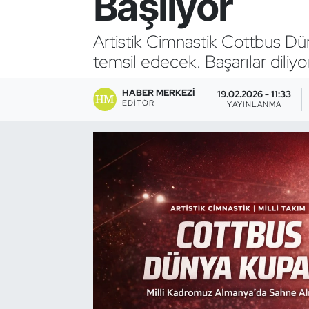
Başlıyor
Bocce Bowling Dart
Artistik Cimnastik Cottbus Dün
temsil edecek. Başarılar diliyo
Boks
HABER MERKEZI
Briç
19.02.2026 - 11:33
EDITÖR
YAYINLANMA
Buz Hokeyi
Buz Pateni
Çim Hokeyi
Cimnastik
Curling
Dağcılık