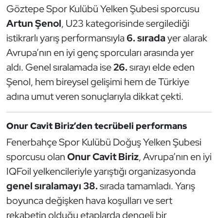
Güreş
Göztepe Spor Kulübü Yelken Şubesi sporcusu
Artun Şenol
, U23 kategorisinde sergilediği
Halter
istikrarlı yarış performansıyla
6. sırada
yer alarak
Avrupa’nın en iyi genç sporcuları arasında yer
Hava Sporları
aldı. Genel sıralamada ise
26.
sırayı elde eden
Hentbol
Şenol, hem bireysel gelişimi hem de Türkiye
adına umut veren sonuçlarıyla dikkat çekti.
İşitme Engelli Sporcular
Onur Cavit Biriz’den tecrübeli performans
Judo ve Kuraş
Fenerbahçe Spor Kulübü Doğuş Yelken Şubesi
Kano ve Rafting
sporcusu olan
Onur Cavit Biriz
, Avrupa’nın en iyi
IQFoil yelkencileriyle yarıştığı organizasyonda
Karate
genel sıralamayı 38.
sırada tamamladı. Yarış
boyunca değişken hava koşulları ve sert
Kayak
rekabetin olduğu etaplarda dengeli bir