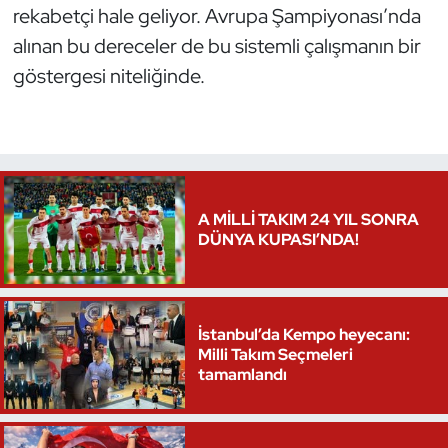
rekabetçi hale geliyor. Avrupa Şampiyonası’nda
Oryantiring
alınan bu dereceler de bu sistemli çalışmanın bir
göstergesi niteliğinde.
Özel Sporcular
Paralimpik
Ragbi
A MİLLİ TAKIM 24 YIL SONRA
Satranç
DÜNYA KUPASI’NDA!
Su Topu
Sualtı Sporları
İstanbul’da Kempo heyecanı:
Milli Takım Seçmeleri
tamamlandı
Tekvando
Tenis