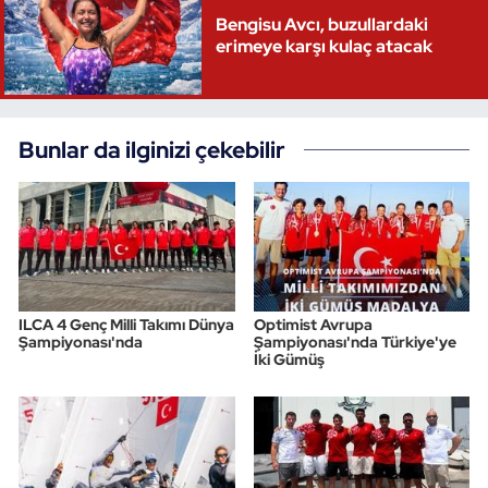
Bengisu Avcı, buzullardaki
Triatlon
erimeye karşı kulaç atacak
Voleybol
Bunlar da ilginizi çekebilir
Vücut Geliştirme Fitness
Wushu Kungfu
Yelken
Yüzme
ILCA 4 Genç Milli Takımı Dünya
Optimist Avrupa
Şampiyonası'nda
Şampiyonası'nda Türkiye'ye
İki Gümüş