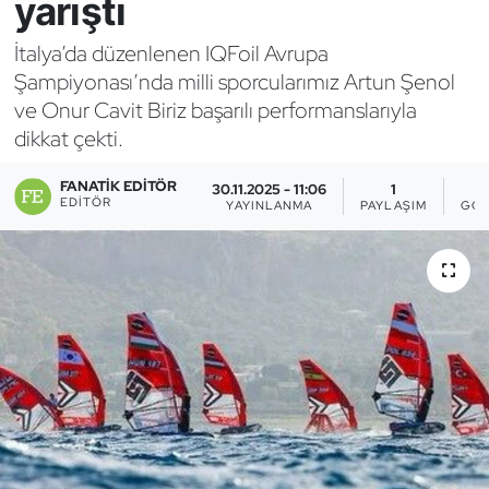
yarıştı
Bocce Bowling Dart
İtalya’da düzenlenen IQFoil Avrupa
Şampiyonası’nda milli sporcularımız Artun Şenol
Boks
ve Onur Cavit Biriz başarılı performanslarıyla
dikkat çekti.
Briç
FANATIK EDITÖR
30.11.2025 - 11:06
1
Buz Hokeyi
EDITÖR
YAYINLANMA
PAYLAŞIM
GÖS
Buz Pateni
Çim Hokeyi
Cimnastik
Curling
Dağcılık