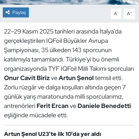
Paylaş
-
+
A
A
Dans Sporları
Dövüş Sanatı
22–29 Kasım 2025 tarihleri arasında İtalya’da
gerçekleştirilen IQFoil Büyükler Avrupa
E-Spor
Şampiyonası, 35 ülkeden 143 sporcunun
katılımıyla tamamlandı. Türkiye’yi bu önemli
Eskrim
organizasyonda TYF IQFoil Milli Takımı sporcuları
Onur Cavit Biriz
ve
Artun Şenol
temsil etti.
Futbol
Zorlu rüzgâr ve dalga koşulları altında geçen 7
Futsal
günlük yarış maratonunda milli sporcularımız,
antrenörleri
Ferit Ercan
ve
Daniele Benedetti
Genel
eşliğinde mücadele etti.
Golf
Artun Şenol U23’te ilk 10’da yer aldı