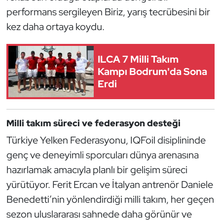
Kempo
performans sergileyen Biriz, yarış tecrübesini bir
kez daha ortaya koydu.
Kick Boks
ILCA 7 Milli Takım
Kürek
Kampı Bodrum'da Sona
Erdi
Masa Tenisi
Modern Pentatlon
Milli takım süreci ve federasyon desteği
Motor Sporları
Türkiye Yelken Federasyonu, IQFoil disiplininde
genç ve deneyimli sporcuları dünya arenasına
Muay Thai
hazırlamak amacıyla planlı bir gelişim süreci
yürütüyor. Ferit Ercan ve İtalyan antrenör Daniele
Okçuluk
Benedetti’nin yönlendirdiği milli takım, her geçen
Optimist
sezon uluslararası sahnede daha görünür ve