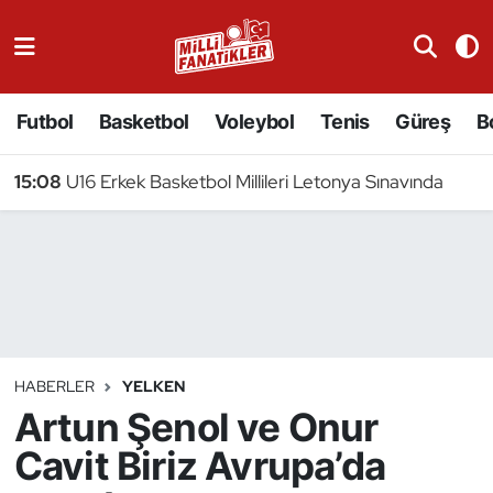
Atıcılık
Futbol
Basketbol
Voleybol
Tenis
Güreş
B
Atletizm
15:08
U16 Erkek Basketbol Millileri Letonya Sınavında
Badminton
Basketbol
Beyzbol
Bilardo
HABERLER
YELKEN
Artun Şenol ve Onur
Binicilik
Cavit Biriz Avrupa’da
Bisiklet