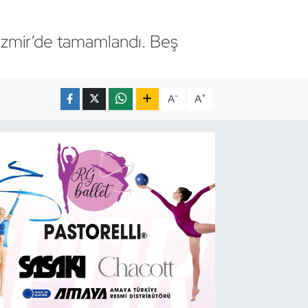
 İzmir’de tamamlandı. Beş
-
+
A
A