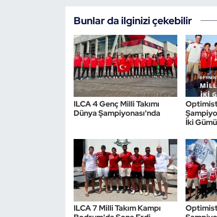
Bunlar da ilginizi çekebilir
Triatlon
Voleybol
Vücut Geliştirme Fitness
Wushu Kungfu
ILCA 4 Genç Milli Takımı
Optimis
Dünya Şampiyonası'nda
Şampiyon
Yelken
İki Gümü
Yüzme
ILCA 7 Milli Takım Kampı
Optimist