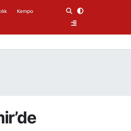
ılık
Kempo
ir’de