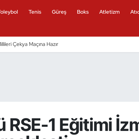
oleybol
Tenis
Güreş
Boks
Atletizm
Atıc
llileri Çekya Maçına Hazır
 RSE-1 Eğitimi İzm