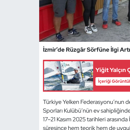
Dans Sporları
Dövüş Sanatı
E-Spor
İzmir’de Rüzgâr Sörfüne İlgi Art
Eskrim
Yiğit Yalçın 
Futbol
İçeriği Görüntü
Futsal
Türkiye Yelken Federasyonu’nun de
Genel
Sporları Kulübü’nün ev sahipliğinde
Golf
17–21 Kasım 2025 tarihleri arasında
süresince hem teorik hem de uygulam