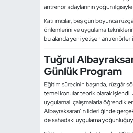
Güreş
antrenör adaylarının yoğun ilgisiyle 
Halter
Katılımcılar, beş gün boyunca rüzgâ
önlemlerini ve uygulama teknikleri
Hava Sporları
bu alanda yeni yetişen antrenörler i
Hentbol
Tuğrul Albayraksa
İşitme Engelli Sporcular
Günlük Program
Judo ve Kuraş
Eğitim sürecinin başında, rüzgâr sö
temel konular teorik olarak işlendi. 
Kano ve Rafting
uygulamalı çalışmalarla öğrendikle
Karate
Albayraksaran’ın liderliğinde ger
de sahadaki uygulama yoğunluğuyla
Kayak