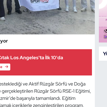
ıyor
Y
Çıtak Los Angeles'ta İlk 10'da
le
steklediği ve Aktif Rüzgâr Sörfü ve Doğa
 gerçekleştirilen Rüzgâr Sörfü RSE-1 Eğitimi,
 İzmir’de başarıyla tamamlandı. Eğitim
alı içeriklerle zenginleştirilen program,