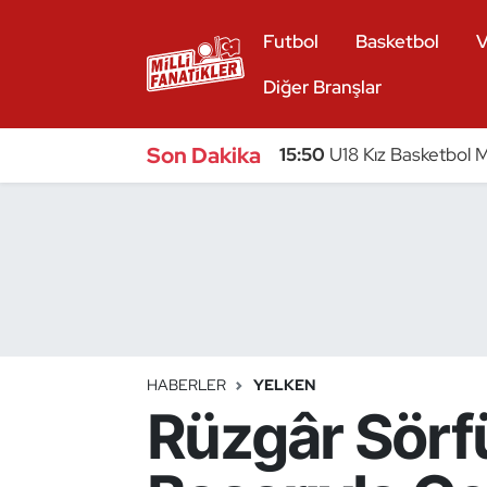
Futbol
Basketbol
V
Atıcılık
Diğer Branşlar
Atletizm
Son Dakika
15:50
U18 Kız Basketbol Mi
Badminton
Basketbol
Beyzbol
Bilardo
HABERLER
YELKEN
Rüzgâr Sörfü
Binicilik
Bisiklet