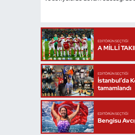
Oryantiring
Özel Sporcular
Paralimpik
EDITÖRÜN SEÇTIĞI
A MİLLİ TAK
Ragbi
Satranç
EDITÖRÜN SEÇTIĞI
İstanbul’da 
Su Topu
tamamlandı
Sualtı Sporları
EDITÖRÜN SEÇTIĞI
Tekvando
Bengisu Avcı,
Tenis