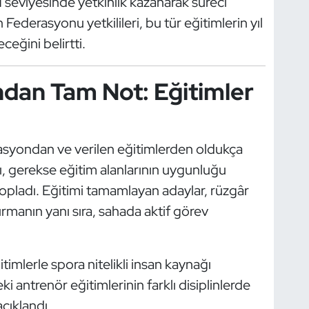
1 seviyesinde yetkinlik kazanarak süreci
Federasyonu yetkilileri, bu tür eğitimlerin yıl
eğini belirtti.
ndan Tam Not: Eğitimler
zasyondan ve verilen eğitimlerden oldukça
, gerekse eğitim alanlarının uygunluğu
topladı. Eğitimi tamamlayan adaylar, rüzgâr
tırmanın yanı sıra, sahada aktif görev
imlerle spora nitelikli insan kaynağı
 antrenör eğitimlerinin farklı disiplinlerde
çıklandı.