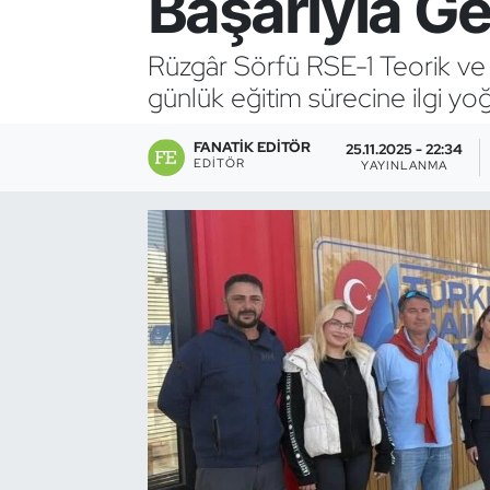
Başarıyla Ge
Bocce Bowling Dart
Rüzgâr Sörfü RSE-1 Teorik ve 
günlük eğitim sürecine ilgi yo
Boks
FANATIK EDITÖR
Briç
25.11.2025 - 22:34
EDITÖR
YAYINLANMA
Buz Hokeyi
Buz Pateni
Çim Hokeyi
Cimnastik
Curling
Dağcılık