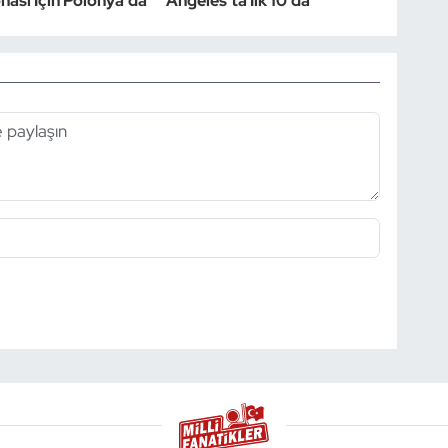
ası İçin Polonya'da
Angeles'ta İlk 10'da