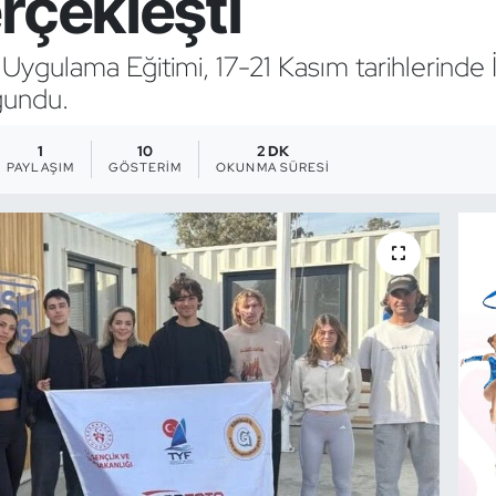
rçekleşti
Uygulama Eğitimi, 17-21 Kasım tarihlerinde
ğundu.
1
10
2 DK
PAYLAŞIM
GÖSTERIM
OKUNMA SÜRESI