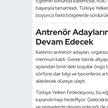
Eğitimin sonunda katılımcılar, RSE-
Kempo
başarıyla tamamladı. Türkiye Yelken 
boyunca farklı bölgelerde sürdürülec
Kick Boks
Kürek
Antrenör Adayları
Devam Edecek
Masa Tenisi
Katılımcı antrenör adayları, organi
Modern Pentatlon
memnun kaldı. Gerek teknik altyapı
Motor Sporları
açısından İzmir’deki koşullar övgü 
sörfüne dair bilgi ve becerilerini ar
Muay Thai
alabilecek düzeye ulaştı.
Okçuluk
Türkiye Yelken Federasyonu, bu eğit
kazandırmayı hedefliyor. Gelecekteki
Optimist
ve seviyelerde devam edeceği de a