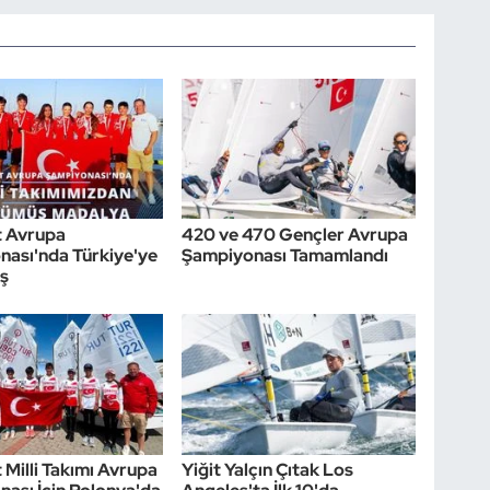
t Avrupa
420 ve 470 Gençler Avrupa
ası'nda Türkiye'ye
Şampiyonası Tamamlandı
ş
 Milli Takımı Avrupa
Yiğit Yalçın Çıtak Los