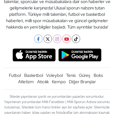
takımlar, sporcular ve müsabakalara dair son haberler ve
gelişmelerle karşınızda! Ulusal sporun nabzını tutan
platform. Türkiye milli takımları, futbol ve basketbol
haberleri, milli spor müsabakaları ve güncel gelişmeler
hakkında en yeni bilgiler başladı. Tüm ayrıntılar burada!
Futbol
Basketbol
Voleybol
Tenis
Güreş
Boks
Atletizm
Atıcılık
Kempo
Diğer Branşlar
Sitede yayınlanan içerik ve yorumlardan yazarları sorumludur.
Yayınlanan yorumlardan Milli Fanatikler | Milli Sporun Adresi sorumlu
tutulamaz. Sitedeki tüm harici linkler ayrı bir sayfada açılır. Sitemizde
yayınlanan haber, köşe yazıları ve fotoğraflar izin alınmaksızın kaynak