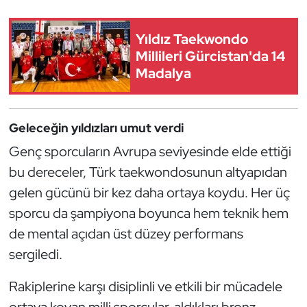
Güreş
Yıldız Taekwondo
Halter
Millileri Gürcistan'da 14
Madalya
Hava Sporları
Hentbol
Geleceğin yıldızları umut verdi
İşitme Engelli Sporcular
Genç sporcuların Avrupa seviyesinde elde ettiği
bu dereceler, Türk taekwondosunun altyapıdan
Judo ve Kuraş
gelen gücünü bir kez daha ortaya koydu. Her üç
sporcu da şampiyona boyunca hem teknik hem
Kano ve Rafting
de mental açıdan üst düzey performans
Karate
sergiledi.
Kayak
Rakiplerine karşı disiplinli ve etkili bir mücadele
ortaya koyan milli sporcular, aldıkları bronz