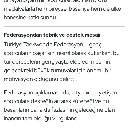
Kempo
madalyalarla hem bireysel başarıya hem de ülke
hanesine katkı sundu.
Kick Boks
Federasyondan tebrik ve destek mesajı
Kürek
Türkiye Taekwondo Federasyonu, genç
Masa Tenisi
sporcuların başarısını resmi olarak kutlarken, bu
tür derecelerin genç yaşta elde edilmesinin,
Modern Pentatlon
gelecekteki büyük turnuvalar için önemli bir
motivasyon olduğunu belirtti.
Motor Sporları
Federasyon açıklamasında, altyapıdan yetişen
Muay Thai
sporculara desteğin artarak süreceği ve bu
Okçuluk
başarıların daha da fazlasının geleceğine olan
inancın tam olduğu vurgulandı.
Optimist