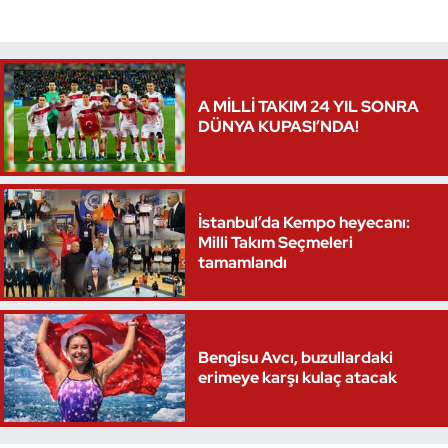
Oryantiring
Özel Sporcular
A MİLLİ TAKIM 24 YIL SONRA
DÜNYA KUPASI’NDA!
Paralimpik
Ragbi
İstanbul’da Kempo heyecanı:
Satranç
Milli Takım Seçmeleri
tamamlandı
Su Topu
Sualtı Sporları
Bengisu Avcı, buzullardaki
erimeye karşı kulaç atacak
Tekvando
Tenis