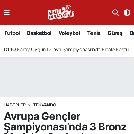
Atıcılık
Futbol
Basketbol
Voleybol
Tenis
Güreş
B
Atletizm
01:10
Koray Uygun Dünya Şampiyonası’nda Finale Koştu
Badminton
Basketbol
Beyzbol
Bilardo
HABERLER
TEKVANDO
Avrupa Gençler
Binicilik
Şampiyonası’nda 3 Bronz
Bisiklet