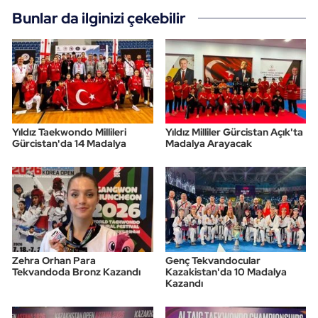
Bunlar da ilginizi çekebilir
Triatlon
Voleybol
Vücut Geliştirme Fitness
Yıldız Taekwondo Millileri
Yıldız Milliler Gürcistan Açık'ta
Wushu Kungfu
Gürcistan'da 14 Madalya
Madalya Arayacak
Yelken
Yüzme
Zehra Orhan Para
Genç Tekvandocular
Tekvandoda Bronz Kazandı
Kazakistan'da 10 Madalya
Kazandı