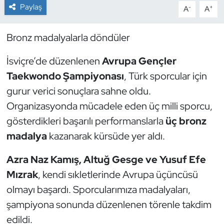
Paylaş
-
+
A
A
Dans Sporları
Bronz madalyalarla döndüler
Dövüş Sanatı
İsviçre’de düzenlenen
Avrupa Gençler
E-Spor
Taekwondo Şampiyonası
, Türk sporcular için
gurur verici sonuçlara sahne oldu.
Eskrim
Organizasyonda mücadele eden üç milli sporcu,
gösterdikleri başarılı performanslarla
üç bronz
Futbol
madalya
kazanarak kürsüde yer aldı.
Futsal
Azra Naz Kamış, Altuğ Gesge ve Yusuf Efe
Mızrak
, kendi sıkletlerinde Avrupa üçüncüsü
Genel
olmayı başardı. Sporcularımıza madalyaları,
Golf
şampiyona sonunda düzenlenen törenle takdim
edildi.