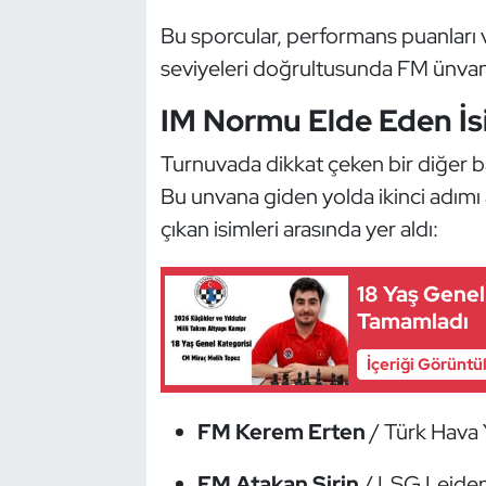
Kempo
Bu sporcular, performans puanları ve 
seviyeleri doğrultusunda FM ünvanı
Kick Boks
IM Normu Elde Eden İs
Kürek
Turnuvada dikkat çeken bir diğer ba
Masa Tenisi
Bu unvana giden yolda ikinci adım
çıkan isimleri arasında yer aldı:
Modern Pentatlon
18 Yaş Genel
Motor Sporları
Tamamladı
Muay Thai
İçeriği Görüntü
Okçuluk
FM Kerem Erten
/ Türk Hava 
Optimist
FM Atakan Şirin
/ LSG Leide