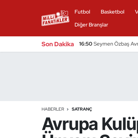
Futbol
Basketbol
V
Atıcılık
Diğer Branşlar
Atletizm
Son Dakika
16:50
Seymen Özbaş Avru
Badminton
Basketbol
Beyzbol
Bilardo
HABERLER
SATRANÇ
Avrupa Kulü
Binicilik
Bisiklet