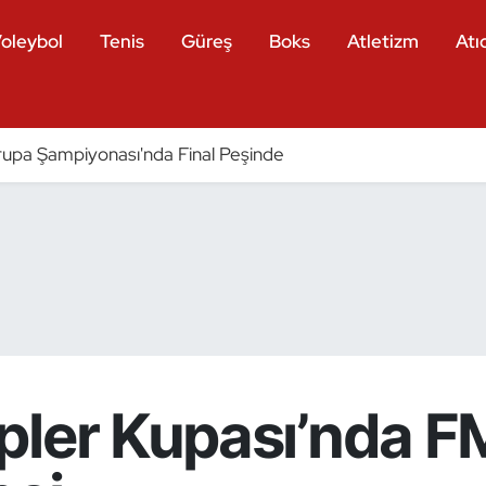
oleybol
Tenis
Güreş
Boks
Atletizm
Atıc
pa Şampiyonası'nda Final Peşinde
pler Kupası’nda F