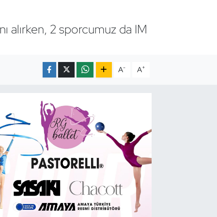
ı alırken, 2 sporcumuz da IM
-
+
A
A