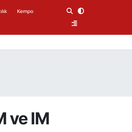
ılık
Kempo
M ve IM