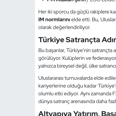
Oryantiring
Her iki sporcu da güçlü rakiplere k
IM normlarını
elde etti. Bu, Ulusl
Özel Sporcular
olarak değerlendiriliyor.
Paralimpik
Türkiye Satrançta Adı
Ragbi
Bu başarılar, Türkiye’nin satrançta 
görülüyor. Kulüplerin ve federasyo
Satranç
yalnızca bireysel değil, ülke satranc
Su Topu
Uluslararası turnuvalarda elde edilen
kariyerlerine olduğu kadar Türkiye
Sualtı Sporları
olumlu etki ediyor. Aynı zamanda F
Tekvando
dünya satranç arenasında daha fazl
Altyapıya Yatırım, Başa
Tenis