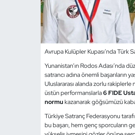
Dans Sporları
Dövüş Sanatı
E-Spor
Avrupa Kulüpler Kupası’nda Türk S
Eskrim
Yunanistan’ın Rodos Adası’nda d
satrancı adına önemli başarıların yaş
Futbol
Uluslararası alanda zorlu rakiplerl
Futsal
üstün performanslarla
6 FIDE Ust
normu
kazanarak göğsümüzü kabar
Genel
Türkiye Satranç Federasyonu taraf
Golf
bu başarı, hem genç sporcuların gel
yükseliş ivmesini gözler önüne serd