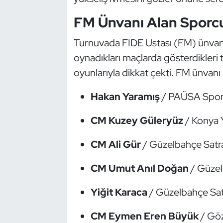
Güreş
FM Ünvanı Alan Sporcu
Halter
Turnuvada FIDE Ustası (FM) ünvanı
Hava Sporları
oynadıkları maçlarda gösterdikleri tek
oyunlarıyla dikkat çekti. FM ünvanı
Hentbol
Hakan Yaramış
/ PAÜSA Spor
İşitme Engelli Sporcular
CM Kuzey Güleryüz
/ Konya Y
Judo ve Kuraş
CM Ali Gür
/ Güzelbahçe Satr
Kano ve Rafting
CM Umut Anıl Doğan
/ Güzel
Karate
Yiğit Karaca
/ Güzelbahçe Sat
Kayak
CM Eymen Eren Büyük
/ Göz