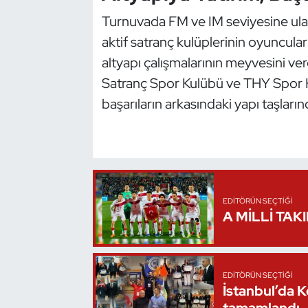
Turnuvada FM ve IM seviyesine ula
Triatlon
aktif satranç kulüplerinin oyuncuları
altyapı çalışmalarının meyvesini ve
Voleybol
Satranç Spor Kulübü ve THY Spor Kul
Vücut Geliştirme Fitness
başarıların arkasındaki yapı taşların
Wushu Kungfu
Yelken
Yüzme
EDITÖRÜN SEÇTIĞI
A MİLLİ TAK
EDITÖRÜN SEÇTIĞI
İstanbul’da 