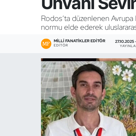
Ünvanı Sevi
Bocce Bowling Dart
Rodos’ta düzenlenen Avrupa 
normu elde ederek uluslararası
Boks
MILLI FANATIKLER EDITÖR
Briç
27.10.2025 
EDITÖR
YAYINL
Buz Hokeyi
Buz Pateni
Çim Hokeyi
Cimnastik
Curling
Dağcılık