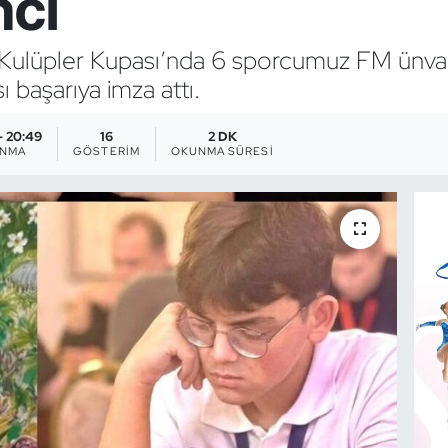
nci
Kulüpler Kupası’nda 6 sporcumuz FM ünvan
 başarıya imza attı.
- 20:49
16
2 DK
ANMA
GÖSTERIM
OKUNMA SÜRESI