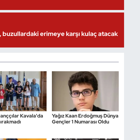
 buzullardaki erimeye karşı kulaç atacak
tranççılar Kavala'da
Yağız Kaan Erdoğmuş Dünya
Bırakmadı
Gençler 1 Numarası Oldu