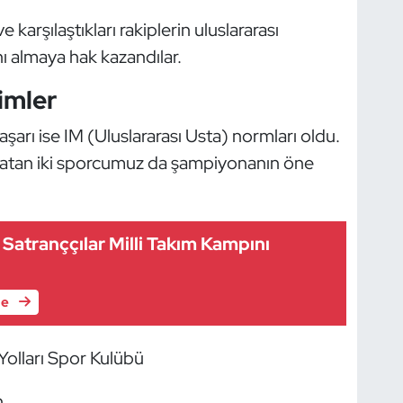
karşılaştıkları rakiplerin uluslararası
 almaya hak kazandılar.
imler
şarı ise IM (Uluslararası Usta) normları oldu.
ı atan iki sporcumuz da şampiyonanın öne
 Satranççılar Milli Takım Kampını
le
Yolları Spor Kulübü
n