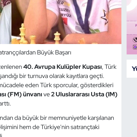
atranççılardan Büyük Başarı
üzenlenen
40. Avrupa Kulüpler Kupası
, Türk
Y
andığı bir turnuva olarak kayıtlara geçti.
e mücadele eden Türk sporcular, gösterdikleri
ası (FM) ünvanı
ve
2 Uluslararası Usta (IM)
ttı.
ından da büyük bir memnuniyetle karşılanan
işimini hem de Türkiye'nin satrançtaki
i.