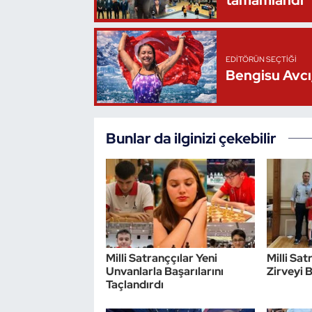
tamamlandı
EDITÖRÜN SEÇTIĞI
Bengisu Avcı,
Bunlar da ilginizi çekebilir
Milli Satranççılar Yeni
Milli Sa
Unvanlarla Başarılarını
Zirveyi 
Taçlandırdı