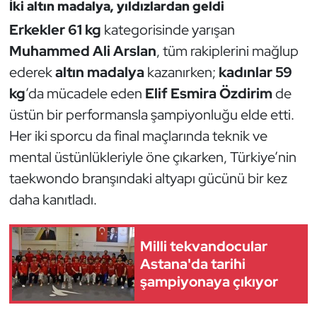
Güreş
İki altın madalya, yıldızlardan geldi
Erkekler 61 kg
kategorisinde yarışan
Halter
Muhammed Ali Arslan
, tüm rakiplerini mağlup
ederek
altın madalya
kazanırken;
kadınlar 59
Hava Sporları
kg
’da mücadele eden
Elif Esmira Özdirim
de
Hentbol
üstün bir performansla şampiyonluğu elde etti.
Her iki sporcu da final maçlarında teknik ve
İşitme Engelli Sporcular
mental üstünlükleriyle öne çıkarken, Türkiye’nin
taekwondo branşındaki altyapı gücünü bir kez
Judo ve Kuraş
daha kanıtladı.
Kano ve Rafting
Milli tekvandocular
Karate
Astana'da tarihi
şampiyonaya çıkıyor
Kayak