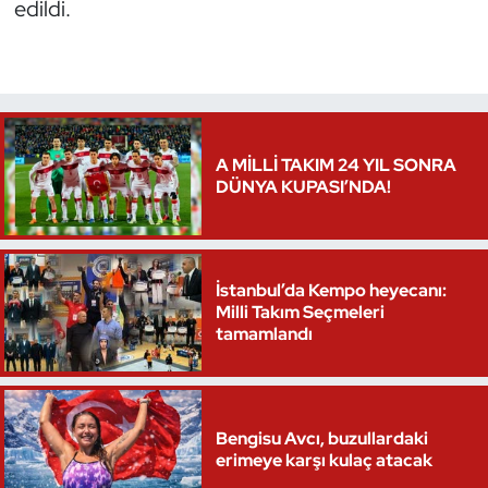
edildi.
Triatlon
Voleybol
Vücut Geliştirme Fitness
A MİLLİ TAKIM 24 YIL SONRA
DÜNYA KUPASI’NDA!
Wushu Kungfu
Yelken
İstanbul’da Kempo heyecanı:
Milli Takım Seçmeleri
Yüzme
tamamlandı
Bengisu Avcı, buzullardaki
erimeye karşı kulaç atacak