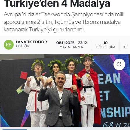
Türkiye’den 4 Madalya
Bocce Bowling Dart
Avrupa Yıldızlar Taekwondo Şampiyonası’nda milli
sporcularımız 2 altın, 1 gümüş ve 1 bronz madalya
Boks
kazanarak Türkiye’yi gururlandırdı.
Briç
FANATIK EDITÖR
08.11.2025 - 23:12
10
EDITÖR
YAYINLANMA
GÖSTERIM
OK
Buz Hokeyi
Buz Pateni
Çim Hokeyi
Cimnastik
Curling
Dağcılık