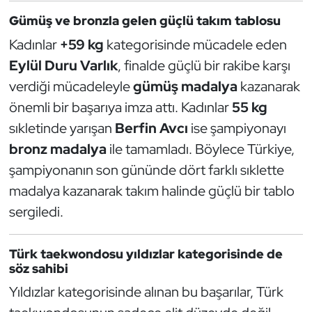
Kempo
Gümüş ve bronzla gelen güçlü takım tablosu
Kadınlar
+59 kg
kategorisinde mücadele eden
Kick Boks
Eylül Duru Varlık
, finalde güçlü bir rakibe karşı
Kürek
verdiği mücadeleyle
gümüş madalya
kazanarak
önemli bir başarıya imza attı. Kadınlar
55 kg
Masa Tenisi
sıkletinde yarışan
Berfin Avcı
ise şampiyonayı
bronz madalya
ile tamamladı. Böylece Türkiye,
Modern Pentatlon
şampiyonanın son gününde dört farklı sıklette
madalya kazanarak takım halinde güçlü bir tablo
Motor Sporları
sergiledi.
Muay Thai
Türk taekwondosu yıldızlar kategorisinde de
Okçuluk
söz sahibi
Yıldızlar kategorisinde alınan bu başarılar, Türk
Optimist