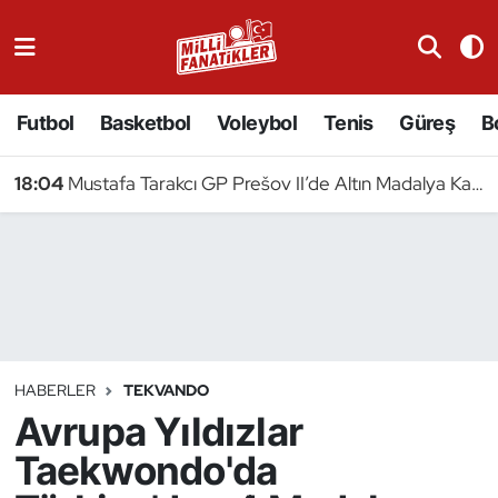
Atıcılık
Futbol
Basketbol
Voleybol
Tenis
Güreş
B
Atletizm
18:04
Mustafa Tarakcı GP Prešov II’de Altın Madalya Kazandı
Badminton
Basketbol
Beyzbol
Bilardo
HABERLER
TEKVANDO
Avrupa Yıldızlar
Binicilik
Taekwondo'da
Bisiklet