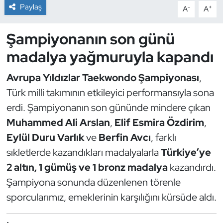
Paylaş
-
+
A
A
Dans Sporları
Şampiyonanın son günü
Dövüş Sanatı
madalya yağmuruyla kapandı
E-Spor
Avrupa Yıldızlar Taekwondo Şampiyonası
,
Türk milli takımının etkileyici performansıyla sona
Eskrim
erdi. Şampiyonanın son gününde mindere çıkan
Muhammed Ali Arslan
,
Elif Esmira Özdirim
,
Futbol
Eylül Duru Varlık
ve
Berfin Avcı
, farklı
Futsal
sıkletlerde kazandıkları madalyalarla
Türkiye’ye
2 altın, 1 gümüş ve 1 bronz madalya
kazandırdı.
Genel
Şampiyona sonunda düzenlenen törenle
sporcularımız, emeklerinin karşılığını kürsüde aldı.
Golf