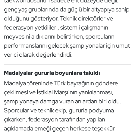
taekwondosunun sadece elit düzeyde değil,
Oryantiring
genç yaş gruplarında da güçlü bir altyapıya sahip
olduğunu gösteriyor. Teknik direktörler ve
Özel Sporcular
federasyon yetkilileri, sistemli çalışmanın
meyvesini aldıklarını belirtirken, sporcuların
Paralimpik
performanslarını gelecek şampiyonalar için umut
verici olarak değerlendirdi.
Ragbi
Satranç
Madalyalar gururla boyunlara takıldı
Madalya töreninde Türk bayrağının göndere
Su Topu
çekilmesi ve İstiklal Marşı’nın yankılanması,
şampiyonaya damga vuran anlardan biri oldu.
Sualtı Sporları
Sporcular ve teknik ekip, gururla podyuma
Tekvando
çıkarken, federasyon tarafından yapılan
açıklamada emeği geçen herkese teşekkür
Tenis