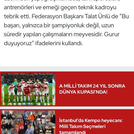
antrenörleri ve emeği geçen teknik kadroyu
Oryantiring
tebrik etti. Federasyon Başkanı Talat Ünlü de “Bu
Özel Sporcular
başarı, yalnızca bir şampiyonluk değil, uzun
süredir yapılan çalışmaların meyvesidir. Gurur
Paralimpik
duyuyoruz” ifadelerini kullandı.
Ragbi
Satranç
Su Topu
A MİLLİ TAKIM 24 YIL SONRA
DÜNYA KUPASI’NDA!
Sualtı Sporları
Tekvando
İstanbul’da Kempo heyecanı:
Milli Takım Seçmeleri
Tenis
tamamlandı