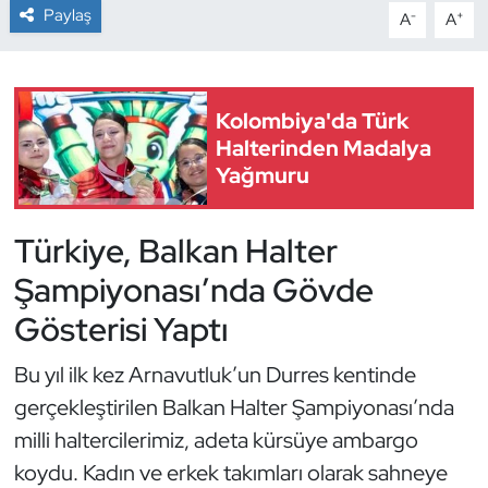
Paylaş
-
+
A
A
Dans Sporları
Dövüş Sanatı
Kolombiya'da Türk
Halterinden Madalya
E-Spor
Yağmuru
Eskrim
Türkiye, Balkan Halter
Futbol
Şampiyonası’nda Gövde
Gösterisi Yaptı
Futsal
Bu yıl ilk kez Arnavutluk’un Durres kentinde
Genel
gerçekleştirilen Balkan Halter Şampiyonası’nda
milli haltercilerimiz, adeta kürsüye ambargo
Golf
koydu. Kadın ve erkek takımları olarak sahneye