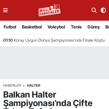
Atıcılık
Futbol
Basketbol
Voleybol
Tenis
Güreş
B
Atletizm
01:10
Koray Uygun Dünya Şampiyonası’nda Finale Koştu
Badminton
Basketbol
Beyzbol
Bilardo
HABERLER
HALTER
Balkan Halter
Binicilik
Şampiyonası’nda Çifte
Bisiklet