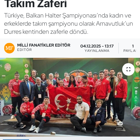
Takım Zaferi
Bocce Bowling Dart
Türkiye, Balkan Halter Şampiyonası’nda kadın ve
erkeklerde takım şampiyonu olarak Arnavutluk’un
Boks
Durres kentinden zaferle döndü.
Briç
MILLI FANATIKLER EDITÖR
04.12.2025 - 13:17
1
EDITÖR
YAYINLANMA
PAYLAŞ
Buz Hokeyi
Buz Pateni
Çim Hokeyi
Cimnastik
Curling
Dağcılık