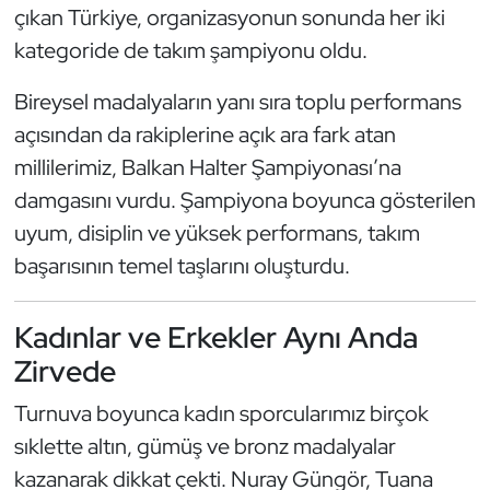
Güreş
çıkan Türkiye, organizasyonun sonunda her iki
kategoride de takım şampiyonu oldu.
Halter
Bireysel madalyaların yanı sıra toplu performans
Hava Sporları
açısından da rakiplerine açık ara fark atan
millilerimiz, Balkan Halter Şampiyonası’na
Hentbol
damgasını vurdu. Şampiyona boyunca gösterilen
uyum, disiplin ve yüksek performans, takım
İşitme Engelli Sporcular
başarısının temel taşlarını oluşturdu.
Judo ve Kuraş
Kadınlar ve Erkekler Aynı Anda
Kano ve Rafting
Zirvede
Karate
Turnuva boyunca kadın sporcularımız birçok
sıklette altın, gümüş ve bronz madalyalar
Kayak
kazanarak dikkat çekti. Nuray Güngör, Tuana