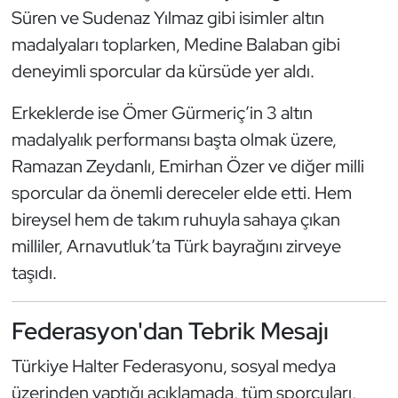
Kempo
Süren ve Sudenaz Yılmaz gibi isimler altın
madalyaları toplarken, Medine Balaban gibi
Kick Boks
deneyimli sporcular da kürsüde yer aldı.
Kürek
Erkeklerde ise Ömer Gürmeriç’in 3 altın
madalyalık performansı başta olmak üzere,
Masa Tenisi
Ramazan Zeydanlı, Emirhan Özer ve diğer milli
sporcular da önemli dereceler elde etti. Hem
Modern Pentatlon
bireysel hem de takım ruhuyla sahaya çıkan
Motor Sporları
milliler, Arnavutluk’ta Türk bayrağını zirveye
taşıdı.
Muay Thai
Federasyon'dan Tebrik Mesajı
Okçuluk
Türkiye Halter Federasyonu, sosyal medya
Optimist
üzerinden yaptığı açıklamada, tüm sporcuları,