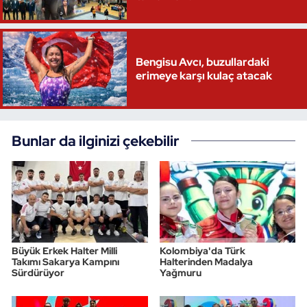
Triatlon
Bengisu Avcı, buzullardaki
Voleybol
erimeye karşı kulaç atacak
Vücut Geliştirme Fitness
Wushu Kungfu
Bunlar da ilginizi çekebilir
Yelken
Yüzme
Büyük Erkek Halter Milli
Kolombiya'da Türk
Takımı Sakarya Kampını
Halterinden Madalya
Sürdürüyor
Yağmuru