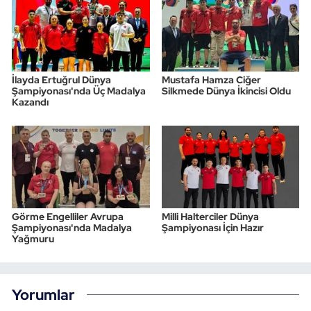
İlayda Ertuğrul Dünya
Mustafa Hamza Ciğer
Şampiyonası'nda Üç Madalya
Silkmede Dünya İkincisi Oldu
Kazandı
Görme Engelliler Avrupa
Milli Halterciler Dünya
Şampiyonası'nda Madalya
Şampiyonası İçin Hazır
Yağmuru
Yorumlar