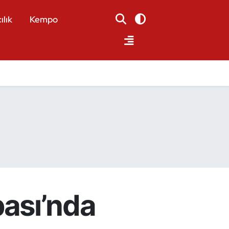
ılık
Kempo
ası’nda