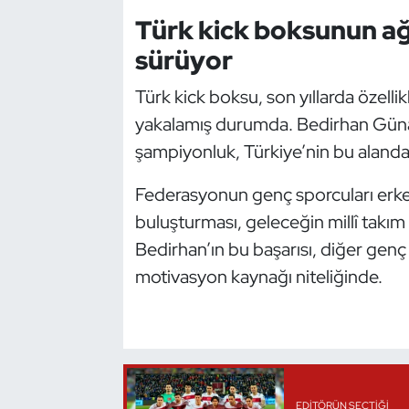
Türk kick boksunun ağı
Oryantiring
sürüyor
Özel Sporcular
Türk kick boksu, son yıllarda özelli
Paralimpik
yakalamış durumda. Bedirhan Günayd
şampiyonluk, Türkiye’nin bu alandak
Ragbi
Federasyonun genç sporcuları erken
Satranç
buluşturması, geleceğin millî takı
Bedirhan’ın bu başarısı, diğer gen
Su Topu
motivasyon kaynağı niteliğinde.
Sualtı Sporları
Tekvando
Tenis
EDITÖRÜN SEÇTIĞI