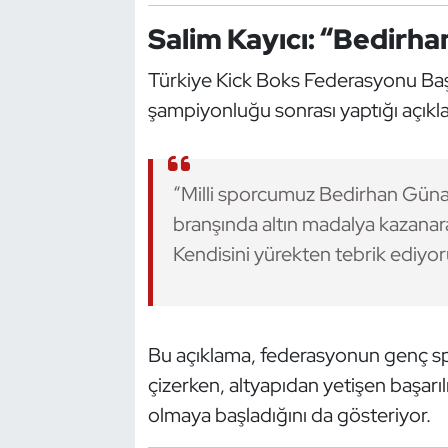
Kempo
Salim Kayıcı: “Bedirha
Kick Boks
Türkiye Kick Boks Federasyonu Ba
şampiyonluğu sonrası yaptığı açıkl
Kürek
Masa Tenisi
“Milli sporcumuz Bedirhan Gün
branşında altın madalya kazana
Modern Pentatlon
Kendisini yürekten tebrik ediyo
Motor Sporları
Muay Thai
Bu açıklama, federasyonun genç spo
Okçuluk
çizerken, altyapıdan yetişen başarıl
olmaya başladığını da gösteriyor.
Optimist