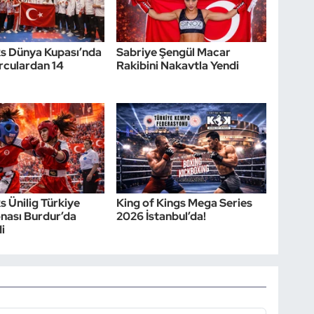
s Dünya Kupası’nda
Sabriye Şengül Macar
orculardan 14
Rakibini Nakavtla Yendi
s Ünilig Türkiye
King of Kings Mega Series
nası Burdur’da
2026 İstanbul’da!
i