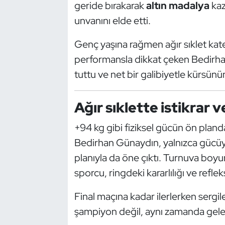
Güreş
geride bırakarak
altın madalya
kaz
unvanını elde etti.
Halter
Genç yaşına rağmen ağır sıklet kat
Hava Sporları
performansla dikkat çeken Bedirhan
tuttu ve net bir galibiyetle kürsünün
Hentbol
Ağır sıklette istikrar 
İşitme Engelli Sporcular
+94 kg gibi fiziksel gücün ön pla
Judo ve Kuraş
Bedirhan Günaydın, yalnızca gücüyle
planıyla da öne çıktı. Turnuva boy
Kano ve Rafting
sporcu, ringdeki kararlılığı ve reflek
Karate
Final maçına kadar ilerlerken sergil
Kayak
şampiyon değil, aynı zamanda gelece