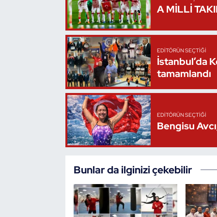
A MİLLİ TAK
Triatlon
Voleybol
EDITÖRÜN SEÇTIĞI
İstanbul’da 
Vücut Geliştirme Fitness
tamamlandı
Wushu Kungfu
EDITÖRÜN SEÇTIĞI
Yelken
Bengisu Avcı,
Yüzme
Bunlar da ilginizi çekebilir