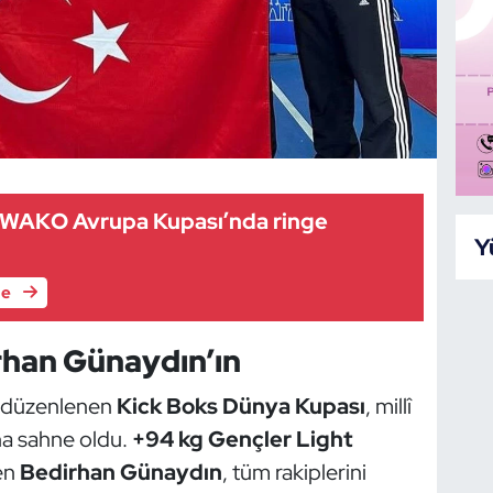
 WAKO Avrupa Kupası’nda ringe
Y
le
rhan Günaydın’ın
düzenlenen
Kick Boks Dünya Kupası
, millî
aha sahne oldu.
+94 kg Gençler Light
en
Bedirhan Günaydın
, tüm rakiplerini