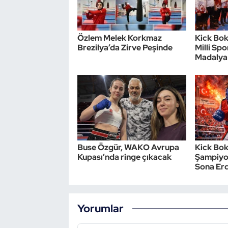
Özlem Melek Korkmaz
Kick Bok
Brezilya’da Zirve Peşinde
Milli Sp
Madalya
Buse Özgür, WAKO Avrupa
Kick Bok
Kupası’nda ringe çıkacak
Şampiyo
Sona Erd
Yorumlar