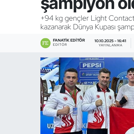
şampiyon ol
Bocce Bowling Dart
+94 kg gençler Light Contact 
kazanarak Dünya Kupası şamp
Boks
FANATIK EDITÖR
Briç
10.10.2025 - 16:41
EDITÖR
YAYINLANMA
Buz Hokeyi
Buz Pateni
Çim Hokeyi
Cimnastik
Curling
Dağcılık