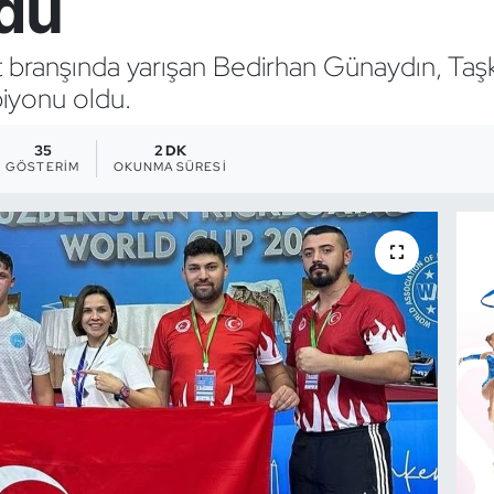
du
branşında yarışan Bedirhan Günaydın, Taşk
iyonu oldu.
35
2 DK
GÖSTERIM
OKUNMA SÜRESI