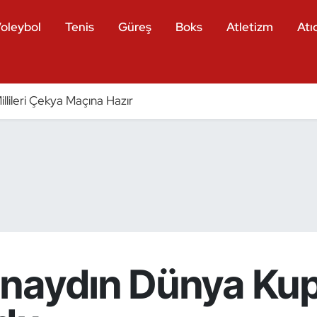
oleybol
Tenis
Güreş
Boks
Atletizm
Atıc
llileri Çekya Maçına Hazır
naydın Dünya Kup