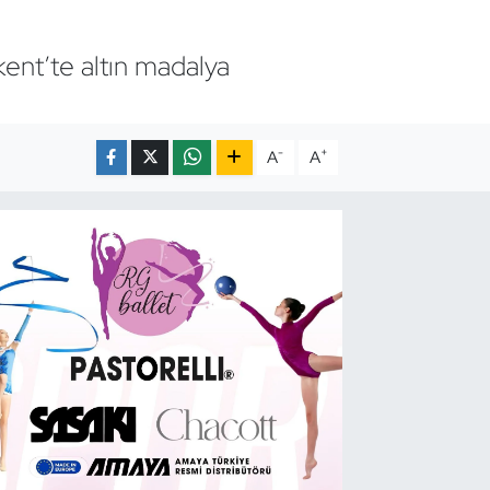
ent’te altın madalya
-
+
A
A