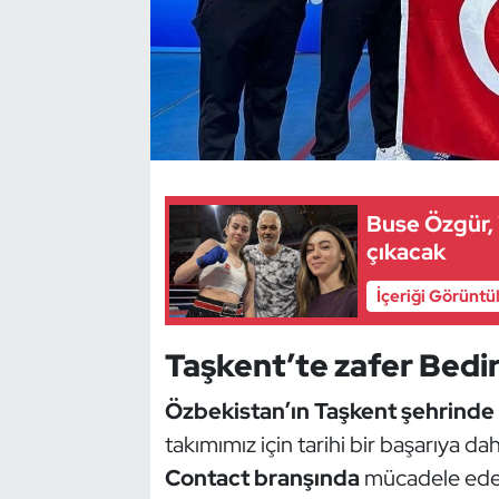
Dans Sporları
Dövüş Sanatı
E-Spor
Buse Özgür,
Eskrim
çıkacak
Futbol
İçeriği Görüntü
Futsal
Taşkent’te zafer Bedi
Genel
Özbekistan’ın Taşkent şehrinde
takımımız için tarihi bir başarıya d
Golf
Contact branşında
mücadele ed