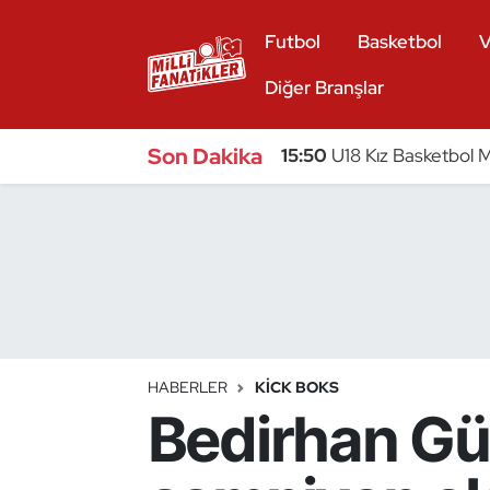
Futbol
Basketbol
V
Atıcılık
Diğer Branşlar
Atletizm
Son Dakika
15:50
U18 Kız Basketbol Mi
Badminton
Basketbol
Beyzbol
Bilardo
HABERLER
KICK BOKS
Bedirhan Gü
Binicilik
Bisiklet