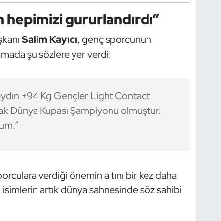
n hepimizi gururlandırdı”
şkanı
Salim Kayıcı
, genç sporcunun
amada şu sözlere yer verdi:
aydın +94 Kg Gençler Light Contact
rak Dünya Kupası Şampiyonu olmuştur.
rum.”
rculara verdiği önemin altını bir kez daha
ı isimlerin artık dünya sahnesinde söz sahibi