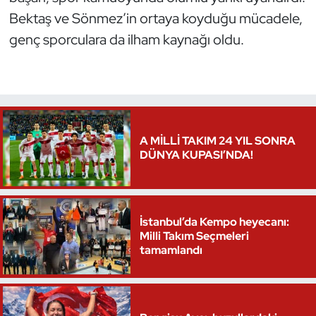
Bektaş ve Sönmez’in ortaya koyduğu mücadele,
Oryantiring
genç sporculara da ilham kaynağı oldu.
Özel Sporcular
Paralimpik
Ragbi
A MİLLİ TAKIM 24 YIL SONRA
DÜNYA KUPASI’NDA!
Satranç
Su Topu
İstanbul’da Kempo heyecanı:
Sualtı Sporları
Milli Takım Seçmeleri
tamamlandı
Tekvando
Tenis