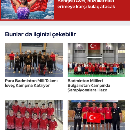
Bengisu Avcı, buzullardaki
erimeye karşı kulaç atacak
Triatlon
Voleybol
Bunlar da ilginizi çekebilir
Vücut Geliştirme Fitness
Wushu Kungfu
Yelken
Para Badminton Milli Takımı
Badminton Millileri
Yüzme
İsveç Kampına Katılıyor
Bulgaristan Kampında
Şampiyonalara Hazır