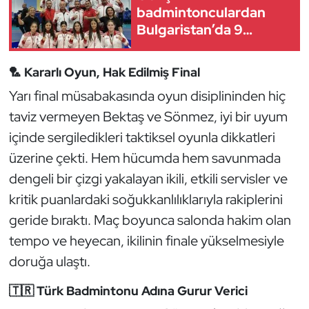
Güreş
badmintonculardan
Bulgaristan’da 9
Halter
madalya
🏸 Kararlı Oyun, Hak Edilmiş Final
Hava Sporları
Yarı final müsabakasında oyun disiplininden hiç
Hentbol
taviz vermeyen Bektaş ve Sönmez, iyi bir uyum
içinde sergiledikleri taktiksel oyunla dikkatleri
İşitme Engelli Sporcular
üzerine çekti. Hem hücumda hem savunmada
dengeli bir çizgi yakalayan ikili, etkili servisler ve
Judo ve Kuraş
kritik puanlardaki soğukkanlılıklarıyla rakiplerini
Kano ve Rafting
geride bıraktı. Maç boyunca salonda hakim olan
tempo ve heyecan, ikilinin finale yükselmesiyle
Karate
doruğa ulaştı.
Kayak
🇹🇷 Türk Badmintonu Adına Gurur Verici