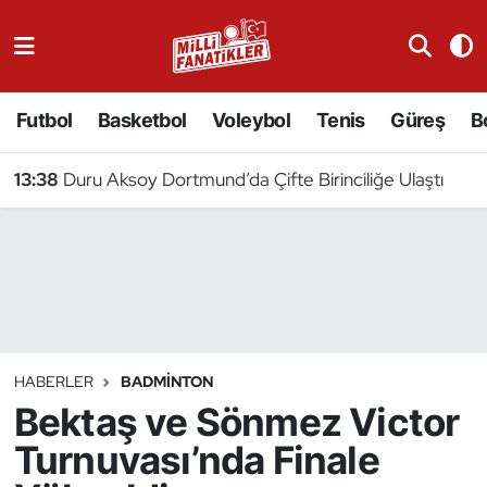
Atıcılık
Futbol
Basketbol
Voleybol
Tenis
Güreş
B
Atletizm
13:38
Duru Aksoy Dortmund’da Çifte Birinciliğe Ulaştı
Badminton
Basketbol
Beyzbol
Bilardo
HABERLER
BADMINTON
Bektaş ve Sönmez Victor
Binicilik
Turnuvası’nda Finale
Bisiklet