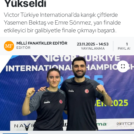
Yükseldi
Bocce Bowling Dart
Victor Türkiye International’da karışık çiftlerde
Yasemen Bektaş ve Emre Sönmez, yarı finalde
Boks
etkileyici bir galibiyetle finale çıkmayı başardı.
Briç
MILLI FANATIKLER EDITÖR
23.11.2025 - 14:53
1
EDITÖR
YAYINLANMA
PAYLAŞI
Buz Hokeyi
Buz Pateni
Çim Hokeyi
Cimnastik
Curling
Dağcılık