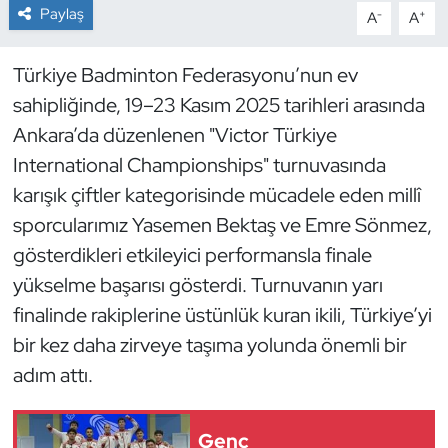
Paylaş
-
+
A
A
Dans Sporları
Türkiye Badminton Federasyonu’nun ev
Dövüş Sanatı
sahipliğinde, 19–23 Kasım 2025 tarihleri arasında
Ankara’da düzenlenen "Victor Türkiye
E-Spor
International Championships" turnuvasında
karışık çiftler kategorisinde mücadele eden millî
Eskrim
sporcularımız Yasemen Bektaş ve Emre Sönmez,
Futbol
gösterdikleri etkileyici performansla finale
yükselme başarısı gösterdi. Turnuvanın yarı
Futsal
finalinde rakiplerine üstünlük kuran ikili, Türkiye’yi
bir kez daha zirveye taşıma yolunda önemli bir
Genel
adım attı.
Golf
Genç