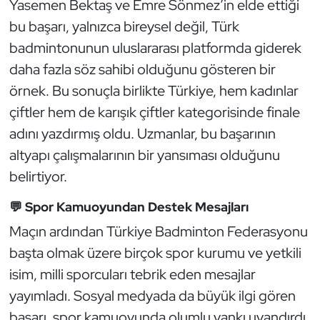
Yasemen Bektaş ve Emre Sönmez’in elde ettiği
Kempo
bu başarı, yalnızca bireysel değil, Türk
badmintonunun uluslararası platformda giderek
Kick Boks
daha fazla söz sahibi olduğunu gösteren bir
Kürek
örnek. Bu sonuçla birlikte Türkiye, hem kadınlar
çiftler hem de karışık çiftler kategorisinde finale
Masa Tenisi
adını yazdırmış oldu. Uzmanlar, bu başarının
altyapı çalışmalarının bir yansıması olduğunu
Modern Pentatlon
belirtiyor.
Motor Sporları
💬 Spor Kamuoyundan Destek Mesajları
Maçın ardından Türkiye Badminton Federasyonu
Muay Thai
başta olmak üzere birçok spor kurumu ve yetkili
Okçuluk
isim, milli sporcuları tebrik eden mesajlar
yayımladı. Sosyal medyada da büyük ilgi gören
Optimist
başarı, spor kamuoyunda olumlu yankı uyandırdı.