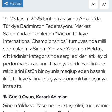
Paylaş
-
+
A
A
Dans Sporları
19–23 Kasım 2025 tarihleri arasında Ankara’da,
Dövüş Sanatı
Türkiye Badminton Federasyonu Merkez
Salonu’nda düzenlenen “Victor Türkiye
E-Spor
International Championships” turnuvasında milli
sporcularımız Sinem Yıldız ve Yasemen Bektaş,
Eskrim
çift kadınlar kategorisinde sergiledikleri etkileyici
Futbol
performansla adlarını finale yazdırdı. Yarı finalde
rakiplerini üstün bir oyunla mağlup eden başarılı
Futsal
ikili, Türkiye’yi finale taşıyarak önemli bir başarıya
imza attı.
Genel
🏸 Güçlü Oyun, Kararlı Adımlar
Golf
Sinem Yıldız ve Yasemen Bektaş ikilisi, turnuvanın