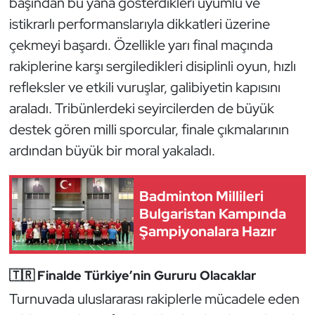
başından bu yana gösterdikleri uyumlu ve
Güreş
istikrarlı performanslarıyla dikkatleri üzerine
Halter
çekmeyi başardı. Özellikle yarı final maçında
rakiplerine karşı sergiledikleri disiplinli oyun, hızlı
Hava Sporları
refleksler ve etkili vuruşlar, galibiyetin kapısını
araladı. Tribünlerdeki seyircilerden de büyük
Hentbol
destek gören milli sporcular, finale çıkmalarının
İşitme Engelli Sporcular
ardından büyük bir moral yakaladı.
Judo ve Kuraş
Badminton Millileri
Bulgaristan Kampında
Kano ve Rafting
Şampiyonalara Hazır
Karate
🇹🇷 Finalde Türkiye’nin Gururu Olacaklar
Kayak
Turnuvada uluslararası rakiplerle mücadele eden