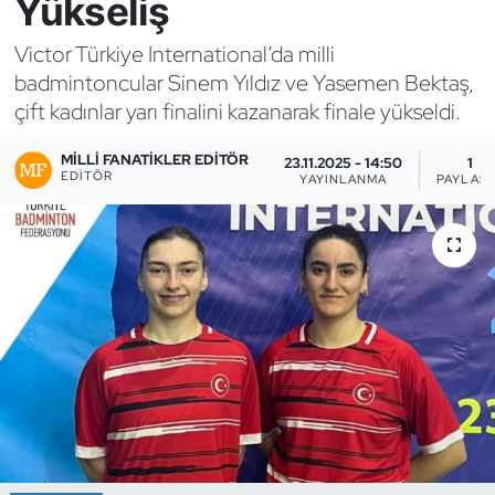
Yükseliş
Bocce Bowling Dart
Victor Türkiye International’da milli
badmintoncular Sinem Yıldız ve Yasemen Bektaş,
Boks
çift kadınlar yarı finalini kazanarak finale yükseldi.
Briç
MILLI FANATIKLER EDITÖR
23.11.2025 - 14:50
1
EDITÖR
YAYINLANMA
PAYLAŞ
Buz Hokeyi
Buz Pateni
Çim Hokeyi
Cimnastik
Curling
Dağcılık