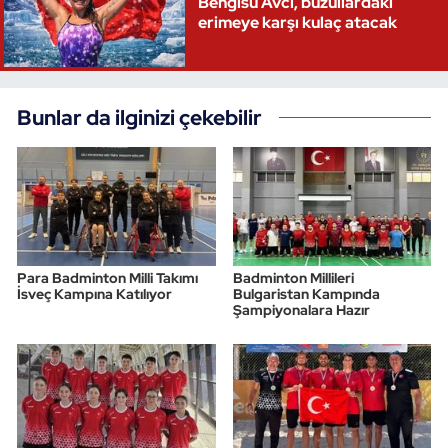
Bengisu Avcı, buzullardaki
erimeye karşı kulaç atacak
Triatlon
Voleybol
Bunlar da ilginizi çekebilir
Vücut Geliştirme Fitness
Wushu Kungfu
Yelken
Para Badminton Milli Takımı
Badminton Millileri
Yüzme
İsveç Kampına Katılıyor
Bulgaristan Kampında
Şampiyonalara Hazır