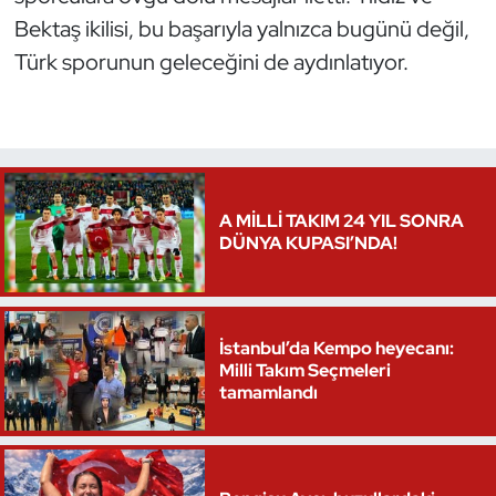
Bektaş ikilisi, bu başarıyla yalnızca bugünü değil,
Oryantiring
Türk sporunun geleceğini de aydınlatıyor.
Özel Sporcular
Paralimpik
Ragbi
A MİLLİ TAKIM 24 YIL SONRA
DÜNYA KUPASI’NDA!
Satranç
Su Topu
İstanbul’da Kempo heyecanı:
Sualtı Sporları
Milli Takım Seçmeleri
tamamlandı
Tekvando
Tenis