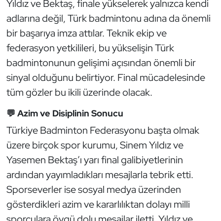
Yıldız ve Bektaş, finale yükselerek yalnızca kendi
Kempo
adlarına değil, Türk badmintonu adına da önemli
bir başarıya imza attılar. Teknik ekip ve
Kick Boks
federasyon yetkilileri, bu yükselişin Türk
Kürek
badmintonunun gelişimi açısından önemli bir
sinyal olduğunu belirtiyor. Final mücadelesinde
Masa Tenisi
tüm gözler bu ikili üzerinde olacak.
Modern Pentatlon
💬 Azim ve Disiplinin Sonucu
Türkiye Badminton Federasyonu başta olmak
Motor Sporları
üzere birçok spor kurumu, Sinem Yıldız ve
Yasemen Bektaş’ı yarı final galibiyetlerinin
Muay Thai
ardından yayımladıkları mesajlarla tebrik etti.
Okçuluk
Sporseverler ise sosyal medya üzerinden
gösterdikleri azim ve kararlılıktan dolayı milli
Optimist
sporculara övgü dolu mesajlar iletti. Yıldız ve