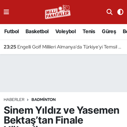
Atıcılık
Futbol
Basketbol
Voleybol
Tenis
Güreş
B
Atletizm
23:25
Engelli Golf Millileri Almanya'da Türkiye'yi Temsil Edecek
Badminton
Basketbol
Beyzbol
Bilardo
HABERLER
BADMINTON
Sinem Yıldız ve Yasemen
Binicilik
Bektaş’tan Finale
Bisiklet