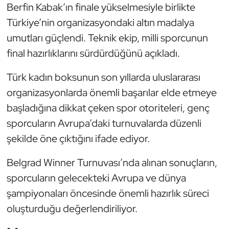
Berfin Kabak’ın finale yükselmesiyle birlikte
Triatlon
Türkiye’nin organizasyondaki altın madalya
umutları güçlendi. Teknik ekip, milli sporcunun
Voleybol
final hazırlıklarını sürdürdüğünü açıkladı.
Vücut Geliştirme Fitness
Türk kadın boksunun son yıllarda uluslararası
organizasyonlarda önemli başarılar elde etmeye
Wushu Kungfu
başladığına dikkat çeken spor otoriteleri, genç
sporcuların Avrupa’daki turnuvalarda düzenli
Yelken
şekilde öne çıktığını ifade ediyor.
Yüzme
Belgrad Winner Turnuvası’nda alınan sonuçların,
sporcuların gelecekteki Avrupa ve dünya
şampiyonaları öncesinde önemli hazırlık süreci
oluşturduğu değerlendiriliyor.