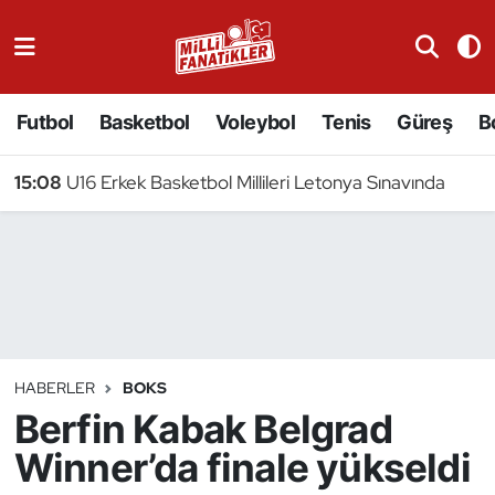
Atıcılık
Futbol
Basketbol
Voleybol
Tenis
Güreş
B
Atletizm
15:08
U16 Erkek Basketbol Millileri Letonya Sınavında
Badminton
Basketbol
Beyzbol
Bilardo
HABERLER
BOKS
Berfin Kabak Belgrad
Binicilik
Winner’da finale yükseldi
Bisiklet