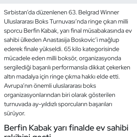
Sırbistan’da düzenlenen 63. Belgrad Winner
Dans Sporları
Uluslararası Boks Turnuvası’nda ringe çıkan milli
Dövüş Sanatı
sporcu Berfin Kabak, yarı final müsabakasında ev
sahibi ülkeden Anastasija Boskovic’i mağlup
E-Spor
ederek finale yükseldi. 65 kilo kategorisinde
mücadele eden milli boksör, organizasyonda
Eskrim
sergilediği başarılı performansla dikkat çekerken
altın madalya için ringe çıkma hakkı elde etti.
Futbol
Avrupa’nın önemli uluslararası boks
Futsal
organizasyonlarından biri olarak gösterilen
turnuvada ay-yıldızlı sporcuların başarıları
Genel
sürüyor.
Golf
Berfin Kabak yarı finalde ev sahibi