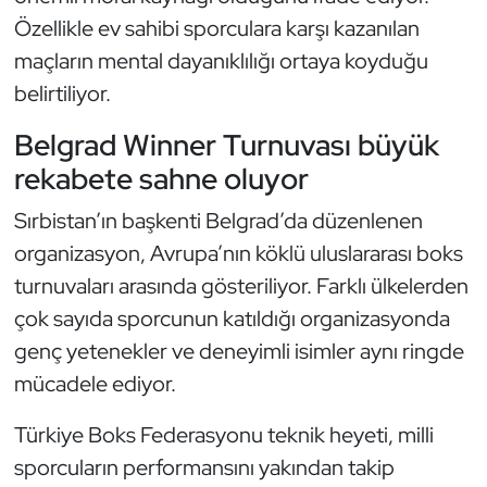
Kempo
Özellikle ev sahibi sporculara karşı kazanılan
maçların mental dayanıklılığı ortaya koyduğu
Kick Boks
belirtiliyor.
Kürek
Belgrad Winner Turnuvası büyük
rekabete sahne oluyor
Masa Tenisi
Sırbistan’ın başkenti Belgrad’da düzenlenen
Modern Pentatlon
organizasyon, Avrupa’nın köklü uluslararası boks
turnuvaları arasında gösteriliyor. Farklı ülkelerden
Motor Sporları
çok sayıda sporcunun katıldığı organizasyonda
genç yetenekler ve deneyimli isimler aynı ringde
Muay Thai
mücadele ediyor.
Okçuluk
Türkiye Boks Federasyonu teknik heyeti, milli
Optimist
sporcuların performansını yakından takip