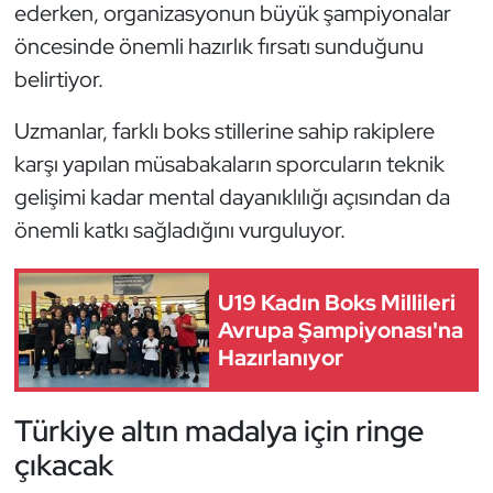
ederken, organizasyonun büyük şampiyonalar
Oryantiring
öncesinde önemli hazırlık fırsatı sunduğunu
belirtiyor.
Özel Sporcular
Uzmanlar, farklı boks stillerine sahip rakiplere
Paralimpik
karşı yapılan müsabakaların sporcuların teknik
gelişimi kadar mental dayanıklılığı açısından da
Ragbi
önemli katkı sağladığını vurguluyor.
Satranç
U19 Kadın Boks Millileri
Su Topu
Avrupa Şampiyonası'na
Hazırlanıyor
Sualtı Sporları
Türkiye altın madalya için ringe
Tekvando
çıkacak
Tenis