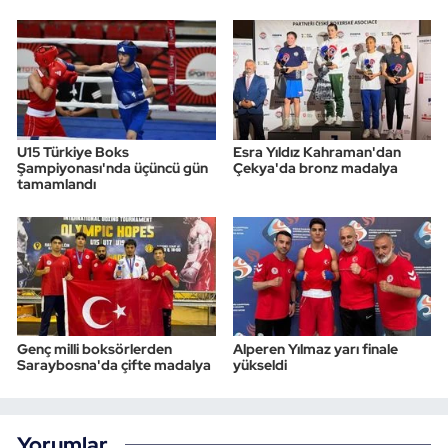
U15 Türkiye Boks
Esra Yıldız Kahraman'dan
Şampiyonası'nda üçüncü gün
Çekya'da bronz madalya
tamamlandı
Genç milli boksörlerden
Alperen Yılmaz yarı finale
Saraybosna'da çifte madalya
yükseldi
Yorumlar