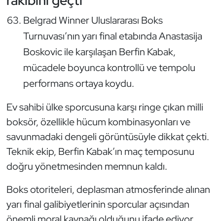
rakibini geçti
Güreş
Belgrad Winner Uluslararası Boks
Halter
Turnuvası’nın yarı final etabında Anastasija
Boskovic ile karşılaşan Berfin Kabak,
Hava Sporları
mücadele boyunca kontrollü ve tempolu
Hentbol
performans ortaya koydu.
İşitme Engelli Sporcular
Ev sahibi ülke sporcusuna karşı ringe çıkan milli
boksör, özellikle hücum kombinasyonları ve
Judo ve Kuraş
savunmadaki dengeli görüntüsüyle dikkat çekti.
Teknik ekip, Berfin Kabak’ın maç temposunu
Kano ve Rafting
doğru yönetmesinden memnun kaldı.
Karate
Boks otoriteleri, deplasman atmosferinde alınan
yarı final galibiyetlerinin sporcular açısından
Kayak
önemli moral kaynağı olduğunu ifade ediyor.