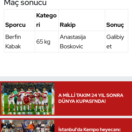
Maç sonucu
Katego
Sporcu
ri
Rakip
Sonuç
Berfin
Anastasija
Galibiy
65 kg
Kabak
Boskovic
et
A MİLLİ TAKIM 24 YIL SONRA
DÜNYA KUPASI’NDA!
İstanbul’da Kempo heyecanı: