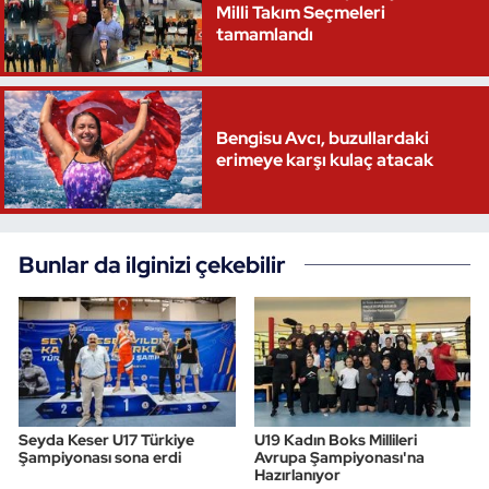
Milli Takım Seçmeleri
tamamlandı
Bengisu Avcı, buzullardaki
erimeye karşı kulaç atacak
Bunlar da ilginizi çekebilir
Seyda Keser U17 Türkiye
U19 Kadın Boks Millileri
Şampiyonası sona erdi
Avrupa Şampiyonası'na
Hazırlanıyor