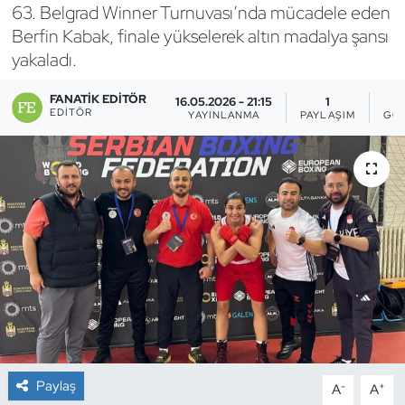
63. Belgrad Winner Turnuvası’nda mücadele eden
Bocce Bowling Dart
Berfin Kabak, finale yükselerek altın madalya şansı
yakaladı.
Boks
FANATIK EDITÖR
16.05.2026 - 21:15
1
EDITÖR
YAYINLANMA
PAYLAŞIM
GÖ
Briç
Buz Hokeyi
Buz Pateni
Çim Hokeyi
Cimnastik
Curling
Paylaş
-
+
A
A
Dağcılık