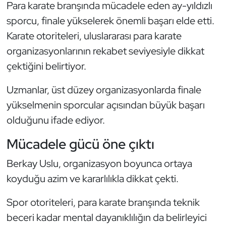
Güreş
Para karate branşında mücadele eden ay-yıldızlı
sporcu, finale yükselerek önemli başarı elde etti.
Halter
Karate otoriteleri, uluslararası para karate
organizasyonlarının rekabet seviyesiyle dikkat
Hava Sporları
çektiğini belirtiyor.
Hentbol
Uzmanlar, üst düzey organizasyonlarda finale
yükselmenin sporcular açısından büyük başarı
İşitme Engelli Sporcular
olduğunu ifade ediyor.
Judo ve Kuraş
Mücadele gücü öne çıktı
Kano ve Rafting
Berkay Uslu, organizasyon boyunca ortaya
koyduğu azim ve kararlılıkla dikkat çekti.
Karate
Spor otoriteleri, para karate branşında teknik
Kayak
beceri kadar mental dayanıklılığın da belirleyici