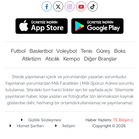
Futbol
Basketbol
Voleybol
Tenis
Güreş
Boks
Atletizm
Atıcılık
Kempo
Diğer Branşlar
Sitede yayınlanan içerik ve yorumlardan yazarları sorumludur.
Yayınlanan yorumlardan Milli Fanatikler | Milli Sporun Adresi sorumlu
tutulamaz. Sitedeki tüm harici linkler ayrı bir sayfada açılır. Sitemizde
yayınlanan haber, köşe yazıları ve fotoğraflar izin alınmaksızın kaynak
gösterilse dahi, herhangi bir ortamda kullanılamaz ve yayınlanamaz
Gizlilik Sözleşmesi
Haber Yazılımı:
TE Bilişim
|
Hizmet Şartları
İletişim
Copyright © 2026