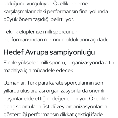
olduğunu vurguluyor. Özellikle eleme
Kempo
karşılaşmalarındaki performansın final yolunda
Kick Boks
büyük önem taşıdığı belirtiliyor.
Teknik ekipler ise milli sporcunun
Kürek
performansından memnun olduklarını açıkladı.
Masa Tenisi
Hedef Avrupa şampiyonluğu
Modern Pentatlon
Finale yükselen milli sporcu, organizasyonda altın
madalya için mücadele edecek.
Motor Sporları
Uzmanlar, Türk para karate sporcularının son
Muay Thai
yıllarda uluslararası organizasyonlarda önemli
başarılar elde ettiğini değerlendiriyor. Özellikle
Okçuluk
genç sporcuların üst düzey organizasyonlarda
Optimist
gösterdiği performansın dikkat çektiği ifade