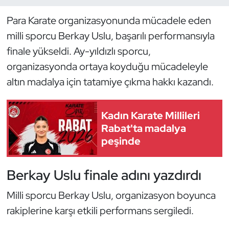
Para Karate organizasyonunda mücadele eden
Dans Sporları
milli sporcu Berkay Uslu, başarılı performansıyla
Dövüş Sanatı
finale yükseldi. Ay-yıldızlı sporcu,
organizasyonda ortaya koyduğu mücadeleyle
E-Spor
altın madalya için tatamiye çıkma hakkı kazandı.
Eskrim
Kadın Karate Millileri
Rabat'ta madalya
Futbol
peşinde
Futsal
Berkay Uslu finale adını yazdırdı
Genel
Milli sporcu Berkay Uslu, organizasyon boyunca
Golf
rakiplerine karşı etkili performans sergiledi.