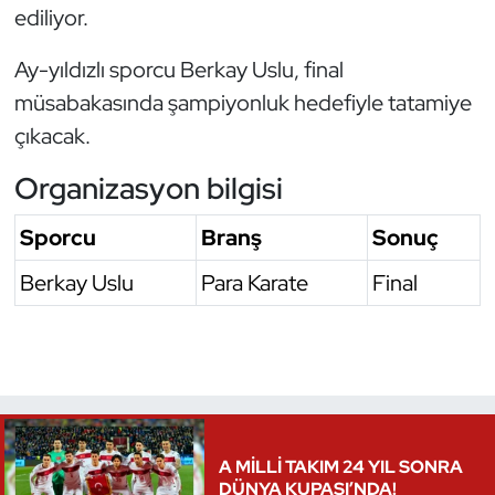
ediliyor.
Oryantiring
Ay-yıldızlı sporcu Berkay Uslu, final
Özel Sporcular
müsabakasında şampiyonluk hedefiyle tatamiye
çıkacak.
Paralimpik
Organizasyon bilgisi
Ragbi
Sporcu
Branş
Sonuç
Satranç
Berkay Uslu
Para Karate
Final
Su Topu
Sualtı Sporları
Tekvando
A MİLLİ TAKIM 24 YIL SONRA
Tenis
DÜNYA KUPASI’NDA!