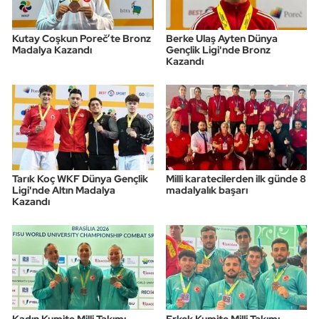
Kutay Coşkun Poreč’te Bronz
Berke Ulaş Ayten Dünya
Madalya Kazandı
Gençlik Ligi'nde Bronz
Kazandı
Tarık Koç WKF Dünya Gençlik
Milli karatecilerden ilk günde 8
Ligi'nde Altın Madalya
madalyalık başarı
Kazandı
Kadın Kumite Milli Takımı
Erkek Kumite Milli Takımı