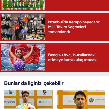
Triatlon
İstanbul’da Kempo heyecanı:
Voleybol
Milli Takım Seçmeleri
tamamlandı
Vücut Geliştirme Fitness
Wushu Kungfu
Bengisu Avcı, buzullardaki
Yelken
erimeye karşı kulaç atacak
Yüzme
Bunlar da ilginizi çekebilir