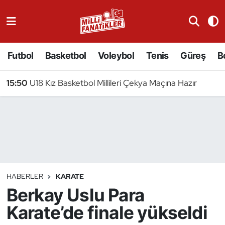
Atıcılık
Futbol
Basketbol
Voleybol
Tenis
Güreş
B
Atletizm
15:50
U18 Kız Basketbol Millileri Çekya Maçına Hazır
Badminton
Basketbol
Beyzbol
Bilardo
HABERLER
KARATE
Berkay Uslu Para
Binicilik
Karate’de finale yükseldi
Bisiklet