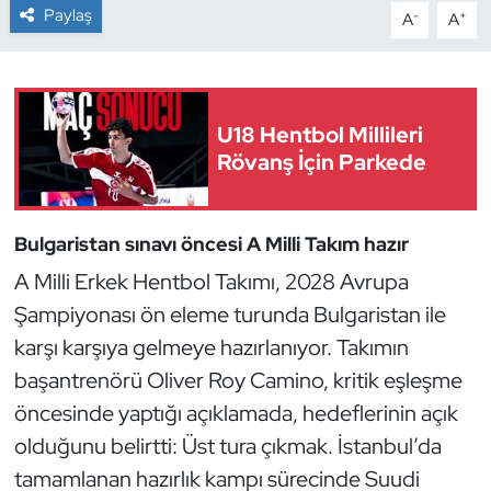
Paylaş
-
+
A
A
Dans Sporları
Dövüş Sanatı
U18 Hentbol Millileri
Rövanş İçin Parkede
E-Spor
Eskrim
Bulgaristan sınavı öncesi A Milli Takım hazır
Futbol
A Milli Erkek Hentbol Takımı, 2028 Avrupa
Şampiyonası ön eleme turunda Bulgaristan ile
Futsal
karşı karşıya gelmeye hazırlanıyor. Takımın
başantrenörü Oliver Roy Camino, kritik eşleşme
Genel
öncesinde yaptığı açıklamada, hedeflerinin açık
Golf
olduğunu belirtti: Üst tura çıkmak. İstanbul’da
tamamlanan hazırlık kampı sürecinde Suudi