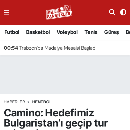
Atıcılık
Futbol
Basketbol
Voleybol
Tenis
Güreş
B
Atletizm
00:54
Trabzon'da Madalya Mesaisi Başladı
Badminton
Basketbol
Beyzbol
Bilardo
HABERLER
HENTBOL
Camino: Hedefimiz
Binicilik
Bulgaristan’ı geçip tur
Bisiklet