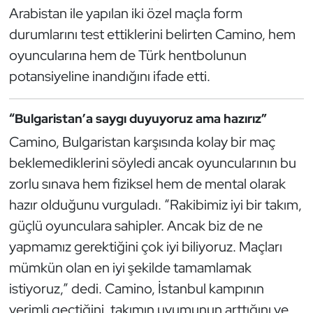
Güreş
Arabistan ile yapılan iki özel maçla form
durumlarını test ettiklerini belirten Camino, hem
Halter
oyuncularına hem de Türk hentbolunun
potansiyeline inandığını ifade etti.
Hava Sporları
Hentbol
“Bulgaristan’a saygı duyuyoruz ama hazırız”
Camino, Bulgaristan karşısında kolay bir maç
İşitme Engelli Sporcular
beklemediklerini söyledi ancak oyuncularının bu
zorlu sınava hem fiziksel hem de mental olarak
Judo ve Kuraş
hazır olduğunu vurguladı. “Rakibimiz iyi bir takım,
Kano ve Rafting
güçlü oyunculara sahipler. Ancak biz de ne
yapmamız gerektiğini çok iyi biliyoruz. Maçları
Karate
mümkün olan en iyi şekilde tamamlamak
istiyoruz,” dedi. Camino, İstanbul kampının
Kayak
verimli geçtiğini, takımın uyumunun arttığını ve