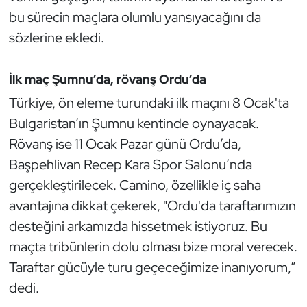
Kempo
bu sürecin maçlara olumlu yansıyacağını da
sözlerine ekledi.
Kick Boks
İlk maç Şumnu’da, rövanş Ordu’da
Kürek
Türkiye, ön eleme turundaki ilk maçını 8 Ocak'ta
Masa Tenisi
Bulgaristan’ın Şumnu kentinde oynayacak.
Rövanş ise 11 Ocak Pazar günü Ordu’da,
Modern Pentatlon
Başpehlivan Recep Kara Spor Salonu’nda
gerçekleştirilecek. Camino, özellikle iç saha
Motor Sporları
avantajına dikkat çekerek, "Ordu'da taraftarımızın
Muay Thai
desteğini arkamızda hissetmek istiyoruz. Bu
maçta tribünlerin dolu olması bize moral verecek.
Okçuluk
Taraftar gücüyle turu geçeceğimize inanıyorum,”
dedi.
Optimist