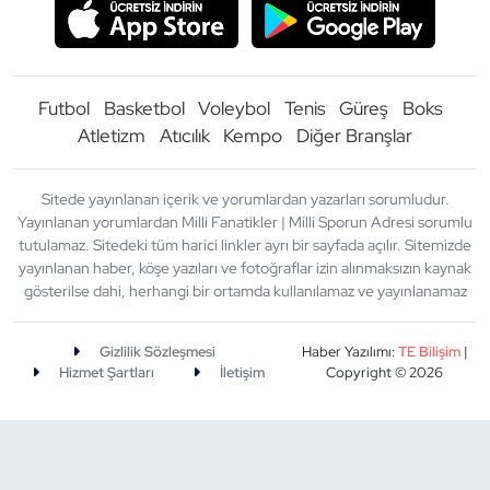
Futbol
Basketbol
Voleybol
Tenis
Güreş
Boks
Atletizm
Atıcılık
Kempo
Diğer Branşlar
Sitede yayınlanan içerik ve yorumlardan yazarları sorumludur.
Yayınlanan yorumlardan Milli Fanatikler | Milli Sporun Adresi sorumlu
tutulamaz. Sitedeki tüm harici linkler ayrı bir sayfada açılır. Sitemizde
yayınlanan haber, köşe yazıları ve fotoğraflar izin alınmaksızın kaynak
gösterilse dahi, herhangi bir ortamda kullanılamaz ve yayınlanamaz
Gizlilik Sözleşmesi
Haber Yazılımı:
TE Bilişim
|
Hizmet Şartları
İletişim
Copyright © 2026