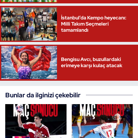
Triatlon
İstanbul’da Kempo heyecanı:
Milli Takım Seçmeleri
Voleybol
tamamlandı
Vücut Geliştirme Fitness
Wushu Kungfu
Bengisu Avcı, buzullardaki
erimeye karşı kulaç atacak
Yelken
Yüzme
Bunlar da ilginizi çekebilir