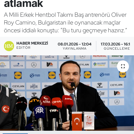
atlamak
Bocce Bowling Dart
A Milli Erkek Hentbol Takımı Baş antrenörü Oliver
Roy Camino, Bulgaristan ile oynanacak maçlar
Boks
öncesi iddialı konuştu: “Bu turu geçmeye hazırız.”
Briç
HABER MERKEZI
08.01.2026 - 12:04
17.03.2026 - 16:10
EDITÖR
YAYINLANMA
GÜNCELLEME
Buz Hokeyi
Buz Pateni
Çim Hokeyi
Cimnastik
Curling
Dağcılık