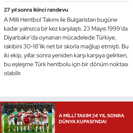
Oryantiring
27 yıl sonra ikinci randevu
A Milli Hentbol Takımı ile Bulgaristan bugüne
Özel Sporcular
kadar yalnızca bir kez karşılaştı. 23 Mayıs 1999’da
Diyarbakır’da oynanan mücadelede Türkiye,
Paralimpik
rakibini 30-18’lik net bir skorla mağlup etmişti. Bu
Ragbi
iki ekip, yıllar sonra yeniden karşı karşıya gelirken,
bu eşleşme Türk hentbolu için bir dönüm noktası
Satranç
olabilir.
Su Topu
Sualtı Sporları
Tekvando
A MİLLİ TAKIM 24 YIL SONRA
DÜNYA KUPASI’NDA!
Tenis