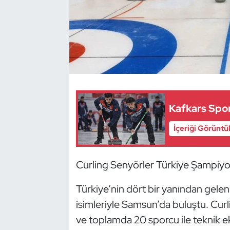
Dans Sporları
Dövüş Sanatı
E-Spor
Eskrim
Kafkars Spor
Futbol
İçeriği Görüntü
Futsal
Curling Senyörler Türkiye Şampiyo
Genel
Türkiye’nin dört bir yanından gelen
isimleriyle Samsun’da buluştu. Cur
Golf
ve toplamda 20 sporcu ile teknik ek