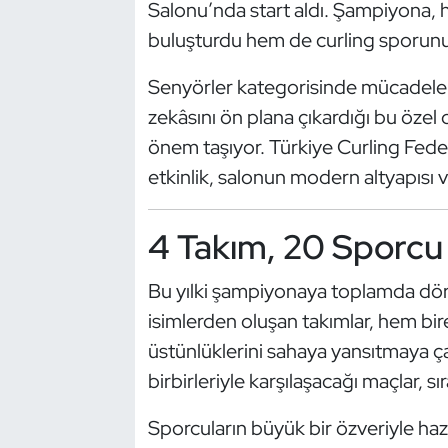
Güreş
Salonu’nda start aldı. Şampiyona, 
buluşturdu hem de curling sporunun
Halter
Senyörler kategorisinde mücadele 
Hava Sporları
zekâsını ön plana çıkardığı bu özel 
önem taşıyor. Türkiye Curling Fe
Hentbol
etkinlik, salonun modern altyapısı v
İşitme Engelli Sporcular
4 Takım, 20 Sporcu
Judo ve Kuraş
Bu yılki şampiyonaya toplamda dört 
Kano ve Rafting
isimlerden oluşan takımlar, hem bi
üstünlüklerini sahaya yansıtmaya ç
Karate
birbirleriyle karşılaşacağı maçlar, s
Kayak
Sporcuların büyük bir özveriyle ha