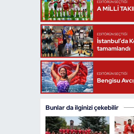
EDITÖRÜN SEÇTIĞI
A MİLLİ TAK
Triatlon
Voleybol
EDITÖRÜN SEÇTIĞI
İstanbul’da 
Vücut Geliştirme Fitness
tamamlandı
Wushu Kungfu
Yelken
EDITÖRÜN SEÇTIĞI
Bengisu Avcı,
Yüzme
Bunlar da ilginizi çekebilir