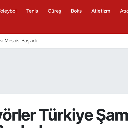
oleybol
Tenis
Güreş
Boks
Atletizm
Atıc
a Mesaisi Başladı
yörler Türkiye Şa