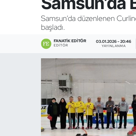
Samsun’da B
Bocce Bowling Dart
Samsun’da düzenlenen Curling
başladı.
Boks
FANATIK EDITÖR
Briç
03.01.2026 - 20:46
EDITÖR
YAYINLANMA
Buz Hokeyi
Buz Pateni
Çim Hokeyi
Cimnastik
Curling
Dağcılık