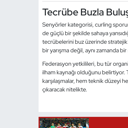
Oryantiring
Tecrübe Buzla Bulu
Özel Sporcular
Senyörler kategorisi, curling sporu
de güçlü bir şekilde sahaya yansıdığ
Paralimpik
tecrübelerini buz üzerinde stratejik
bir yarışma değil, aynı zamanda bir 
Ragbi
Federasyon yetkilileri, bu tür organ
Satranç
ilham kaynağı olduğunu belirtiyor
karşılaşmalar, hem teknik düzeyi 
Su Topu
çıkaracak nitelikte.
Sualtı Sporları
Tekvando
Tenis