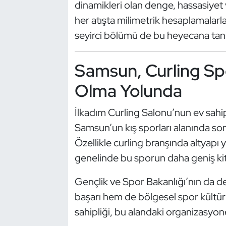
dinamikleri olan denge, hassasiyet 
Kempo
her atışta milimetrik hesaplamalarl
seyirci bölümü de bu heyecana tanık
Kick Boks
Kürek
Samsun, Curling Sp
Olma Yolunda
Masa Tenisi
İlkadım Curling Salonu’nun ev sah
Modern Pentatlon
Samsun’un kış sporları alanında son y
Motor Sporları
Özellikle curling branşında altyapı 
genelinde bu sporun daha geniş kit
Muay Thai
Gençlik ve Spor Bakanlığı’nın da d
Okçuluk
başarı hem de bölgesel spor kültü
sahipliği, bu alandaki organizasyo
Optimist