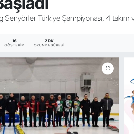
aşladı
 Senyörler Türkiye Şampiyonası, 4 takım v
16
2 DK
GÖSTERIM
OKUNMA SÜRESI