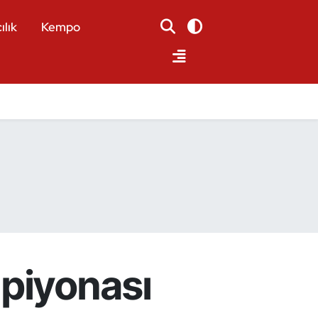
ılık
Kempo
mpiyonası