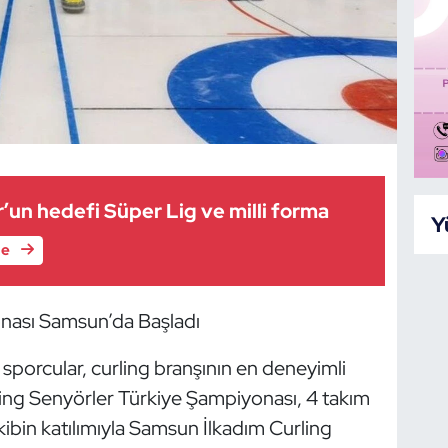
’un hedefi Süper Lig ve milli forma
Y
le
nası Samsun’da Başladı
 sporcular, curling branşının en deneyimli
ling Senyörler Türkiye Şampiyonası, 4 takım
ibin katılımıyla Samsun İlkadım Curling