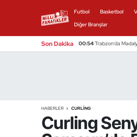
Futbol
Basketbol
V
Atıcılık
Diğer Branşlar
Atletizm
Son Dakika
00:54
Trabzon'da Madaly
Badminton
Basketbol
Beyzbol
Bilardo
HABERLER
CURLING
Curling Sen
Binicilik
Bisiklet