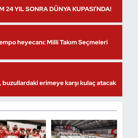
IM 24 YIL SONRA DÜNYA KUPASI’NDA!
Kempo heyecanı: Milli Takım Seçmeleri
 buzullardaki erimeye karşı kulaç atacak