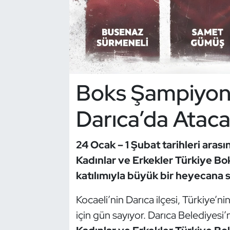
Dans Sporları
Dövüş Sanatı
E-Spor
Boks Şampiyona
Eskrim
Darıca’da Atac
Futbol
24 Ocak – 1 Şubat tarihleri ara
Futsal
Kadınlar ve Erkekler Türkiye Bok
katılımıyla büyük bir heyecana 
Genel
Kocaeli’nin Darıca ilçesi, Türkiye’ni
Golf
için gün sayıyor. Darıca Belediyesi