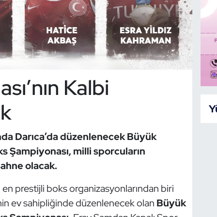
sı’nın Kalbi
ak
Y
sında Darıca’da düzenlenecek Büyük
s Şampiyonası, milli sporcuların
sahne olacak.
n en prestijli boks organizasyonlarından biri
’nin ev sahipliğinde düzenlenecek olan
Büyük