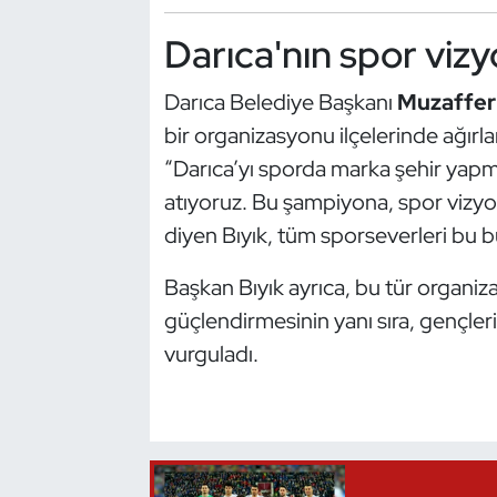
Oryantiring
Darıca'nın spor viz
Özel Sporcular
Darıca Belediye Başkanı
Muzaffer 
bir organizasyonu ilçelerinde ağırla
Paralimpik
“Darıca’yı sporda marka şehir yap
atıyoruz. Bu şampiyona, spor vizy
Ragbi
diyen Bıyık, tüm sporseverleri bu 
Satranç
Başkan Bıyık ayrıca, bu tür organiza
Su Topu
güçlendirmesinin yanı sıra, gençle
vurguladı.
Sualtı Sporları
Tekvando
Tenis