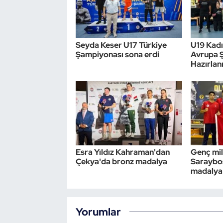
Seyda Keser U17 Türkiye
U19 Kadın
Şampiyonası sona erdi
Avrupa 
Hazırlan
Esra Yıldız Kahraman'dan
Genç mil
Çekya'da bronz madalya
Saraybos
madalya
Yorumlar