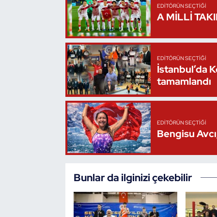
EDITÖRÜN SEÇTIĞI
A MİLLİ TAK
Triatlon
Voleybol
EDITÖRÜN SEÇTIĞI
İstanbul’da 
Vücut Geliştirme Fitness
tamamlandı
Wushu Kungfu
Yelken
EDITÖRÜN SEÇTIĞI
Bengisu Avcı,
Yüzme
Bunlar da ilginizi çekebilir