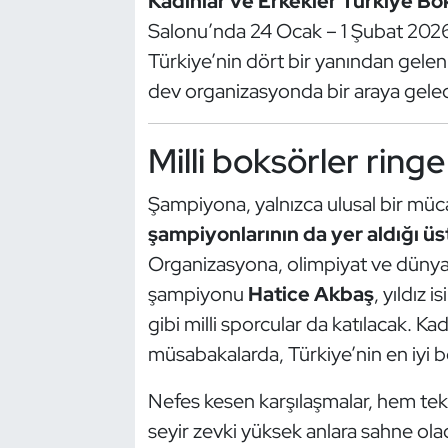
Kadınlar ve Erkekler Türkiye B
Güreş
Salonu’nda 24 Ocak – 1 Şubat 2026 t
Halter
Türkiye’nin dört bir yanından gelen
dev organizasyonda bir araya gele
Hava Sporları
Milli boksörler ring
Hentbol
Şampiyona, yalnızca ulusal bir mü
İşitme Engelli Sporcular
şampiyonlarının da yer aldığı üst
Judo ve Kuraş
Organizasyona, olimpiyat ve dün
şampiyonu
Hatice Akbaş
, yıldız 
Kano ve Rafting
gibi milli sporcular da katılacak. Ka
müsabakalarda, Türkiye’nin en iyi b
Karate
Nefes kesen karşılaşmalar, hem te
Kayak
seyir zevki yüksek anlara sahne ol