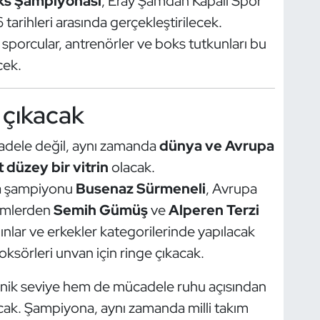
oks Şampiyonası
, Eray Şamdan Kapalı Spor
arihleri arasında gerçekleştirilecek.
 sporcular, antrenörler ve boks tutkunları bu
cek.
e çıkacak
cadele değil, aynı zamanda
dünya ve Avrupa
 düzey bir vitrin
olacak.
ya şampiyonu
Busenaz Sürmeneli
, Avrupa
isimlerden
Semih Gümüş
ve
Alperen Terzi
dınlar ve erkekler kategorilerinde yapılacak
oksörleri unvan için ringe çıkacak.
knik seviye hem de mücadele ruhu açısından
acak. Şampiyona, aynı zamanda milli takım