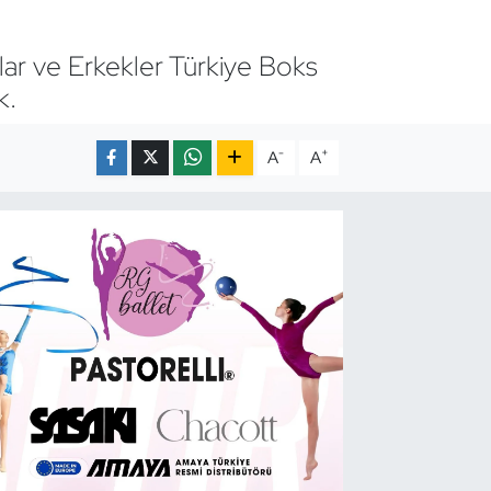
lar ve Erkekler Türkiye Boks
k.
-
+
A
A