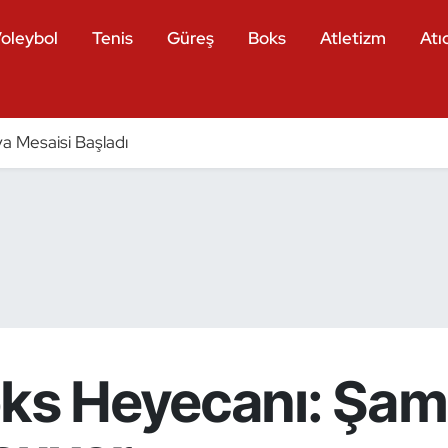
oleybol
Tenis
Güreş
Boks
Atletizm
Atıc
a Mesaisi Başladı
oks Heyecanı: Şam