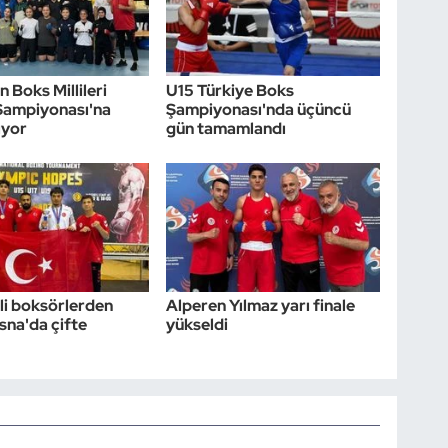
 Boks Millileri
U15 Türkiye Boks
Şampiyonası'na
Şampiyonası'nda üçüncü
ıyor
gün tamamlandı
li boksörlerden
Alperen Yılmaz yarı finale
na'da çifte
yükseldi