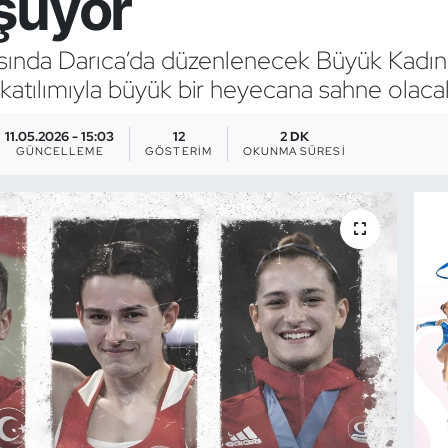
şuyor
rasında Darıca’da düzenlenecek Büyük Kadın
 katılımıyla büyük bir heyecana sahne olaca
11.05.2026 - 15:03
12
2 DK
GÜNCELLEME
GÖSTERIM
OKUNMA SÜRESI