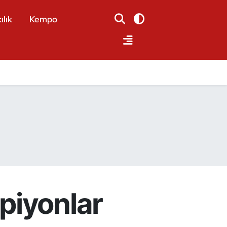
ılık
Kempo
piyonlar