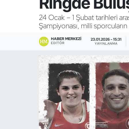
Ringde Bulu
Bocce Bowling Dart
24 Ocak – 1 Şubat tarihleri a
Şampiyonası, milli sporcuların
Boks
HABER MERKEZI
Briç
23.01.2026 - 15:31
EDITÖR
YAYINLANMA
Buz Hokeyi
Buz Pateni
Çim Hokeyi
Cimnastik
Curling
Dağcılık