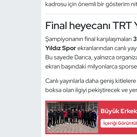
kadrosu için önemli bir gösterim nite
Kempo
Kick Boks
Final heyecanı TRT Y
Kürek
Şampiyonanın final karşılaşmaları
3
Yıldız Spor
ekranlarından canlı yayı
Masa Tenisi
Bu sayede Darıca, yalnızca organiza
ekran başındaki milyonlarca sporse
Modern Pentatlon
Canlı yayınlarla daha geniş kitlele
Motor Sporları
boksa olan ilgiyi pekiştirecek ve ye
Muay Thai
Büyük Erkekl
Okçuluk
İçeriği Görüntü
Optimist