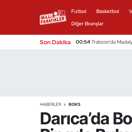
Futbol
Basketbol
V
Atıcılık
Diğer Branşlar
Atletizm
Son Dakika
00:54
Trabzon'da Madaly
Badminton
Basketbol
Beyzbol
Bilardo
HABERLER
BOKS
Darıca’da B
Binicilik
Bisiklet