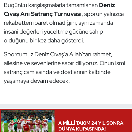
Bugünkü karşılaşmalarla tamamlanan
Deniz
Triatlon
Cıvaş Anı Satranç Turnuvası
, sporun yalnızca
rekabetten ibaret olmadığını, aynı zamanda
Voleybol
insani değerleri yüceltme gücüne sahip
olduğunu bir kez daha gösterdi.
Vücut Geliştirme Fitness
Sporcumuz Deniz Cıvaş’a Allah’tan rahmet,
Wushu Kungfu
ailesine ve sevenlerine sabır diliyoruz. Onun ismi
satranç camiasında ve dostlarının kalbinde
Yelken
yaşamaya devam edecek.
Yüzme
A MİLLİ TAKIM 24 YIL SONRA
DÜNYA KUPASI’NDA!