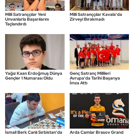
Milli Satranççılar Yeni
Milli Satranççılar Kavala'da
Unvanlarla Başarılarını
Zirveyi Bırakmadı
Taçlandırdı
Yağız Kaan Erdoğmuş Dünya
Genç Satranç Millileri
Gençler 1 Numarası Oldu
Avrupa'da Tarihi Başarıya
İmza Attı
İsmail Berk Canlı Sırbistan'da
Arda Çamlar Braşov Grand