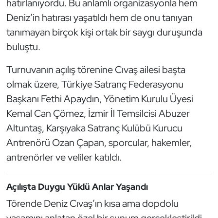
hatırlanıyordu. Bu anlamlı organizasyonla hem
Güreş
Deniz’in hatırası yaşatıldı hem de onu tanıyan
Halter
tanımayan birçok kişi ortak bir saygı duruşunda
buluştu.
Hava Sporları
Turnuvanın açılış törenine Cıvaş ailesi başta
Hentbol
olmak üzere, Türkiye Satranç Federasyonu
Başkanı Fethi Apaydın, Yönetim Kurulu Üyesi
İşitme Engelli Sporcular
Kemal Can Çömez, İzmir İl Temsilcisi Abuzer
Altuntaş, Karşıyaka Satranç Kulübü Kurucu
Judo ve Kuraş
Antrenörü Ozan Çapan, sporcular, hakemler,
Kano ve Rafting
antrenörler ve veliler katıldı.
Karate
Açılışta Duygu Yüklü Anlar Yaşandı
Kayak
Törende Deniz Cıvaş’ın kısa ama dopdolu
yaşamını anlatan özel bir sunum gerçekleştirildi.