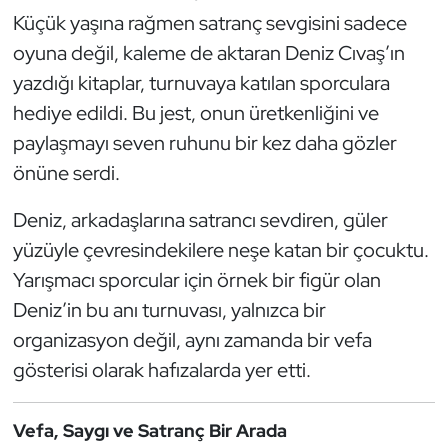
Küçük yaşına rağmen satranç sevgisini sadece
Oryantiring
oyuna değil, kaleme de aktaran Deniz Cıvaş’ın
Özel Sporcular
yazdığı kitaplar, turnuvaya katılan sporculara
hediye edildi. Bu jest, onun üretkenliğini ve
Paralimpik
paylaşmayı seven ruhunu bir kez daha gözler
önüne serdi.
Ragbi
Deniz, arkadaşlarına satrancı sevdiren, güler
Satranç
yüzüyle çevresindekilere neşe katan bir çocuktu.
Yarışmacı sporcular için örnek bir figür olan
Su Topu
Deniz’in bu anı turnuvası, yalnızca bir
Sualtı Sporları
organizasyon değil, aynı zamanda bir vefa
gösterisi olarak hafızalarda yer etti.
Tekvando
Vefa, Saygı ve Satranç Bir Arada
Tenis