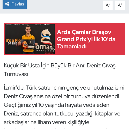
Paylaş
-
+
A
A
Dans Sporları
Dövüş Sanatı
Arda Çamlar Braşov
Grand Prix'yi İlk 10'da
E-Spor
Tamamladı
Eskrim
Küçük Bir Usta İçin Büyük Bir Anı: Deniz Cıvaş
Futbol
Turnuvası
Futsal
İzmir’de, Türk satrancının genç ve unutulmaz ismi
Deniz Cıvaş anısına özel bir turnuva düzenlendi.
Genel
Geçtiğimiz yıl 10 yaşında hayata veda eden
Deniz, satranca olan tutkusu, yazdığı kitaplar ve
Golf
arkadaşlarına ilham veren kişiliğiyle