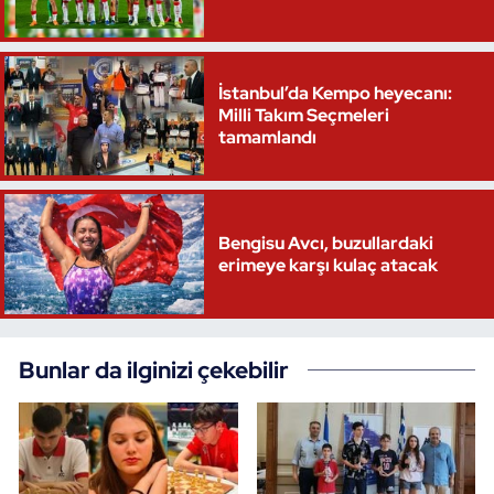
İstanbul’da Kempo heyecanı:
Milli Takım Seçmeleri
tamamlandı
Bengisu Avcı, buzullardaki
erimeye karşı kulaç atacak
Bunlar da ilginizi çekebilir