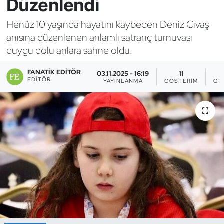
Düzenlendi
Bocce Bowling Dart
Henüz 10 yaşında hayatını kaybeden Deniz Cıvaş
anısına düzenlenen anlamlı satranç turnuvası
Boks
duygu dolu anlara sahne oldu.
Briç
FANATIK EDITÖR
03.11.2025 - 16:19
11
EDITÖR
YAYINLANMA
GÖSTERIM
OK
Buz Hokeyi
Buz Pateni
Çim Hokeyi
Cimnastik
Curling
Dağcılık