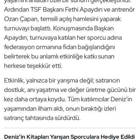
Kempo
Ardından TSF Başkanı Fethi Apaydın ve antrenör
Ozan Çapan, temsili açılış hamlesini yaparak
Kick Boks
turnuvayı başlattı. Konuşmasında Başkan
Apaydın, turnuvaya katılan her sporcu adına
Kürek
federasyon ormanına fidan bağışlandığını
Masa Tenisi
belirterek bu anlamlı etkinliğe katkı sunan
herkese teşekkür etti.
Modern Pentatlon
Etkinlik, yalnızca bir yarışma değil; satrancın
Motor Sporları
dostluk, anı yaşatma ve değer üretme gücünü bir
kez daha ortaya koydu. Tüm katılımcılar Deniz’in
Muay Thai
yaşamından ilham aldı, onun bıraktığı izleri
satranç tahtasında sürdürdü.
Okçuluk
Optimist
Deniz’in Kitapları Yarışan Sporculara Hediye Edildi