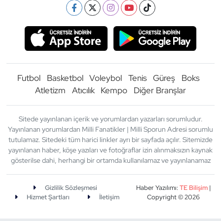
Futbol
Basketbol
Voleybol
Tenis
Güreş
Boks
Atletizm
Atıcılık
Kempo
Diğer Branşlar
Sitede yayınlanan içerik ve yorumlardan yazarları sorumludur.
Yayınlanan yorumlardan Milli Fanatikler | Milli Sporun Adresi sorumlu
tutulamaz. Sitedeki tüm harici linkler ayrı bir sayfada açılır. Sitemizde
yayınlanan haber, köşe yazıları ve fotoğraflar izin alınmaksızın kaynak
gösterilse dahi, herhangi bir ortamda kullanılamaz ve yayınlanamaz
Gizlilik Sözleşmesi
Haber Yazılımı:
TE Bilişim
|
Hizmet Şartları
İletişim
Copyright © 2026