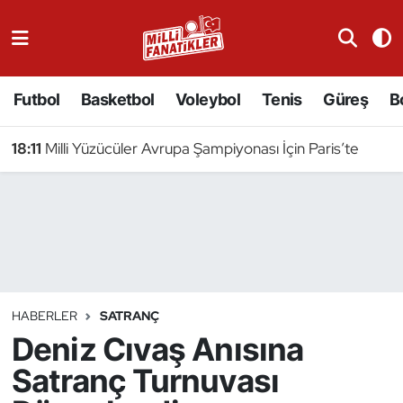
Atıcılık
Futbol
Basketbol
Voleybol
Tenis
Güreş
B
Atletizm
18:11
Milli Yüzücüler Avrupa Şampiyonası İçin Paris’te
Badminton
Basketbol
Beyzbol
Bilardo
HABERLER
SATRANÇ
Deniz Cıvaş Anısına
Binicilik
Satranç Turnuvası
Bisiklet