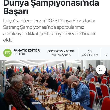
Dünya Şampiyonası'nda
Başarı
Bocce Bowling Dart
İtalya’da düzenlenen 2025 Dünya Emektarlar
Boks
Satranç Şampiyonası’nda sporcularımız
azimleriyle dikkat çekti, en iyi derece 21’incilik
Briç
oldu.
Buz Hokeyi
FANATIK EDITÖR
03.11.2025 - 16:08
13
EDITÖR
YAYINLANMA
GÖSTERIM
OK
Buz Pateni
Çim Hokeyi
Cimnastik
Curling
Dağcılık