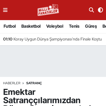
Atıcılık
Futbol
Basketbol
Voleybol
Tenis
Güreş
B
Atletizm
01:10
Koray Uygun Dünya Şampiyonası’nda Finale Koştu
Badminton
Basketbol
Beyzbol
Bilardo
HABERLER
SATRANÇ
Emektar
Binicilik
Satranççılarımızdan
Bisiklet