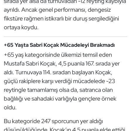
sırada yer alsa da turnuvadan -12 reyting kaybıyla
Oryantiring
ayrıldı. Ancak genel performansı, dengesiz
fikstüre rağmen istikrarlı bir duruş sergilediğini
Özel Sporcular
ortaya koydu.
Paralimpik
+65 Yaşta Sabri Koçak Mücadeleyi Bırakmadı
Ragbi
+65 yaş kategorisinde ülkemizi temsil eden
Mustafa Sabri Koçak, 4,5 puanla 167. sırada yer
Satranç
aldı. Turnuvaya 114. sıradan başlayan Koçak,
güçlü rakiplere karşı verdiği mücadelede -23
Su Topu
reytingle tamamlamış olsa da, satranca olan
Sualtı Sporları
bağlılığı ve sahadaki varlığıyla gençlere örnek
oldu.
Tekvando
Bu kategoride 247 sporcunun yer aldığı
Tenis
düşünüldüğünde, Koçak’ın 4,5 puanla elde ettiği