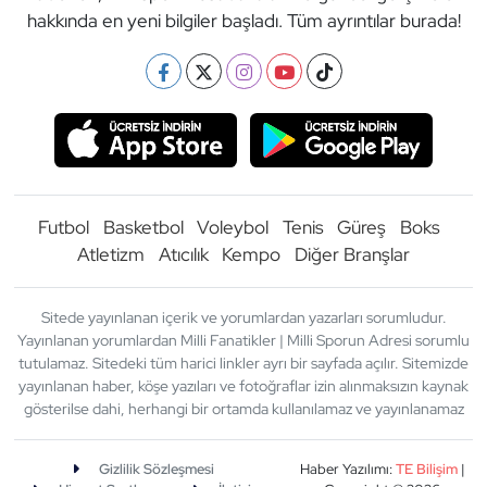
hakkında en yeni bilgiler başladı. Tüm ayrıntılar burada!
Futbol
Basketbol
Voleybol
Tenis
Güreş
Boks
Atletizm
Atıcılık
Kempo
Diğer Branşlar
Sitede yayınlanan içerik ve yorumlardan yazarları sorumludur.
Yayınlanan yorumlardan Milli Fanatikler | Milli Sporun Adresi sorumlu
tutulamaz. Sitedeki tüm harici linkler ayrı bir sayfada açılır. Sitemizde
yayınlanan haber, köşe yazıları ve fotoğraflar izin alınmaksızın kaynak
gösterilse dahi, herhangi bir ortamda kullanılamaz ve yayınlanamaz
Gizlilik Sözleşmesi
Haber Yazılımı:
TE Bilişim
|