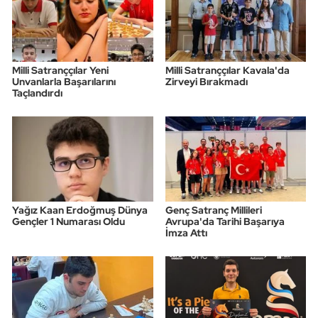
Milli Satranççılar Yeni
Milli Satranççılar Kavala'da
Unvanlarla Başarılarını
Zirveyi Bırakmadı
Taçlandırdı
Yağız Kaan Erdoğmuş Dünya
Genç Satranç Millileri
Gençler 1 Numarası Oldu
Avrupa'da Tarihi Başarıya
İmza Attı