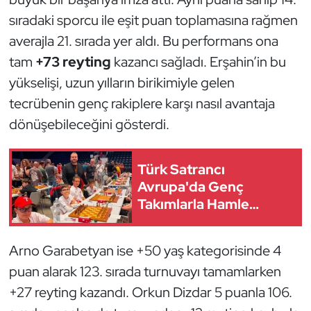
Kempo
sıradaki sporcu ile eşit puan toplamasına rağmen
averajla 21. sırada yer aldı. Bu performans ona
Kick Boks
tam
+73 reyting
kazancı sağladı. Erşahin’in bu
yükselişi, uzun yılların birikimiyle gelen
Kürek
tecrübenin genç rakiplere karşı nasıl avantaja
Masa Tenisi
dönüşebileceğini gösterdi.
Modern Pentatlon
Türk Satrancı
Avrupa'da Genç
Motor Sporları
Takımlarla Hamle
Yapıyor
Muay Thai
Arno Garabetyan ise +50 yaş kategorisinde 4
Okçuluk
puan alarak 123. sırada turnuvayı tamamlarken
+27 reyting kazandı. Orkun Dizdar 5 puanla 106.
Optimist