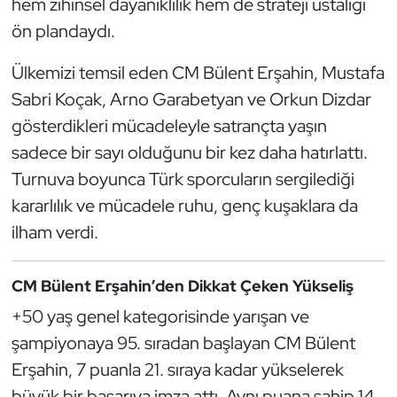
hem zihinsel dayanıklılık hem de strateji ustalığı
Güreş
ön plandaydı.
Halter
Ülkemizi temsil eden CM Bülent Erşahin, Mustafa
Hava Sporları
Sabri Koçak, Arno Garabetyan ve Orkun Dizdar
gösterdikleri mücadeleyle satrançta yaşın
Hentbol
sadece bir sayı olduğunu bir kez daha hatırlattı.
Turnuva boyunca Türk sporcuların sergilediği
İşitme Engelli Sporcular
kararlılık ve mücadele ruhu, genç kuşaklara da
ilham verdi.
Judo ve Kuraş
Kano ve Rafting
CM Bülent Erşahin’den Dikkat Çeken Yükseliş
+50 yaş genel kategorisinde yarışan ve
Karate
şampiyonaya 95. sıradan başlayan CM Bülent
Erşahin, 7 puanla 21. sıraya kadar yükselerek
Kayak
büyük bir başarıya imza attı. Aynı puana sahip 14.