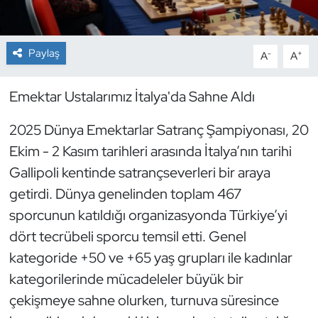
Dans Sporları
Paylaş
-
+
A
A
Dövüş Sanatı
Emektar Ustalarımız İtalya'da Sahne Aldı
E-Spor
2025 Dünya Emektarlar Satranç Şampiyonası, 20
Eskrim
Ekim - 2 Kasım tarihleri arasında İtalya’nın tarihi
Gallipoli kentinde satrançseverleri bir araya
Futbol
getirdi. Dünya genelinden toplam 467
sporcunun katıldığı organizasyonda Türkiye’yi
Futsal
dört tecrübeli sporcu temsil etti. Genel
Genel
kategoride +50 ve +65 yaş grupları ile kadınlar
kategorilerinde mücadeleler büyük bir
Golf
çekişmeye sahne olurken, turnuva süresince