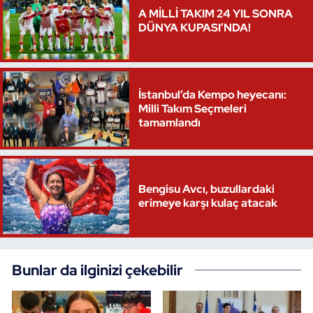
A MİLLİ TAKIM 24 YIL SONRA
DÜNYA KUPASI’NDA!
İstanbul’da Kempo heyecanı:
Milli Takım Seçmeleri
tamamlandı
Bengisu Avcı, buzullardaki
erimeye karşı kulaç atacak
Bunlar da ilginizi çekebilir