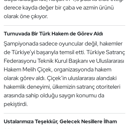
derece kayda değer bir çaba ve azmin ürünü
Triatlon
olarak öne çıkıyor.
Voleybol
Turnuvada Bir Türk Hakem de Görev Aldı
Vücut Geliştirme Fitness
Şampiyonada sadece oyuncular değil, hakemler
de Türkiye’yi başarıyla temsil etti. Türkiye Satranç
Wushu Kungfu
Federasyonu Teknik Kurul Başkanı ve Uluslararası
Hakem Melih Çiçek, organizasyonda hakem
Yelken
olarak görev aldı. Çiçek’in uluslararası alandaki
Yüzme
hakemlik deneyimi, ülkemizin satranç otoriteleri
arasında sahip olduğu saygın konumu da
pekiştirdi.
Ustalarımıza Teşekkür, Gelecek Nesillere İlham