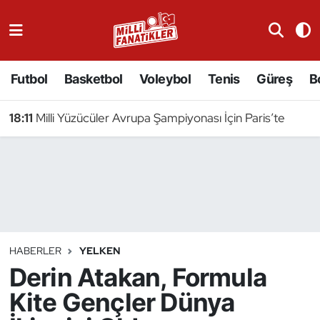
Atıcılık
Futbol
Basketbol
Voleybol
Tenis
Güreş
B
Atletizm
18:11
Milli Yüzücüler Avrupa Şampiyonası İçin Paris’te
Badminton
Basketbol
Beyzbol
Bilardo
HABERLER
YELKEN
Derin Atakan, Formula
Binicilik
Kite Gençler Dünya
Bisiklet