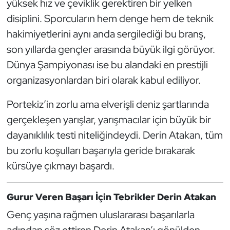
yüksek hız ve çeviklik gerektiren bir yelken
Oryantiring
disiplini. Sporcuların hem denge hem de teknik
hakimiyetlerini aynı anda sergilediği bu branş,
Özel Sporcular
son yıllarda gençler arasında büyük ilgi görüyor.
Dünya Şampiyonası ise bu alandaki en prestijli
Paralimpik
organizasyonlardan biri olarak kabul ediliyor.
Ragbi
Portekiz’in zorlu ama elverişli deniz şartlarında
gerçekleşen yarışlar, yarışmacılar için büyük bir
Satranç
dayanıklılık testi niteliğindeydi. Derin Atakan, tüm
Su Topu
bu zorlu koşulları başarıyla geride bırakarak
kürsüye çıkmayı başardı.
Sualtı Sporları
Gurur Veren Başarı İçin Tebrikler Derin Atakan
Tekvando
Genç yaşına rağmen uluslararası başarılarla
Tenis
adından söz ettiren Derin Atakan’ı gönülden