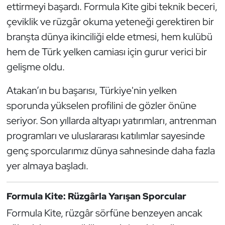
ettirmeyi başardı. Formula Kite gibi teknik beceri,
Kempo
çeviklik ve rüzgâr okuma yeteneği gerektiren bir
Kick Boks
branşta dünya ikinciliği elde etmesi, hem kulübü
hem de Türk yelken camiası için gurur verici bir
Kürek
gelişme oldu.
Masa Tenisi
Atakan’ın bu başarısı, Türkiye'nin yelken
sporunda yükselen profilini de gözler önüne
Modern Pentatlon
seriyor. Son yıllarda altyapı yatırımları, antrenman
programları ve uluslararası katılımlar sayesinde
Motor Sporları
genç sporcularımız dünya sahnesinde daha fazla
Muay Thai
yer almaya başladı.
Okçuluk
Formula Kite: Rüzgârla Yarışan Sporcular
Formula Kite, rüzgâr sörfüne benzeyen ancak
Optimist