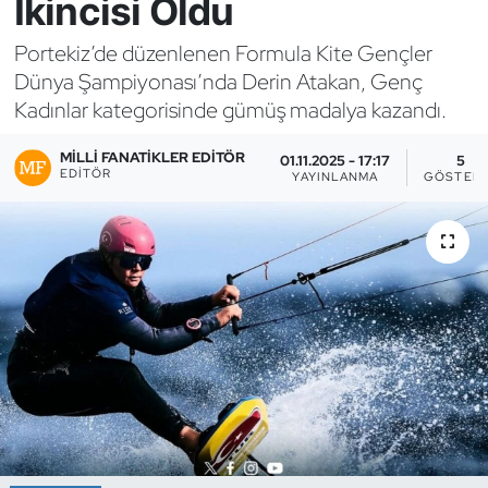
İkincisi Oldu
Bocce Bowling Dart
Portekiz’de düzenlenen Formula Kite Gençler
Dünya Şampiyonası’nda Derin Atakan, Genç
Boks
Kadınlar kategorisinde gümüş madalya kazandı.
Briç
MILLI FANATIKLER EDITÖR
01.11.2025 - 17:17
5
EDITÖR
YAYINLANMA
GÖSTERI
Buz Hokeyi
Buz Pateni
Çim Hokeyi
Cimnastik
Curling
Dağcılık