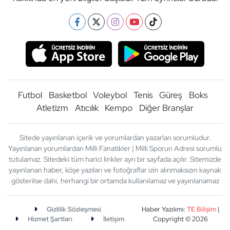
Futbol
Basketbol
Voleybol
Tenis
Güreş
Boks
Atletizm
Atıcılık
Kempo
Diğer Branşlar
Sitede yayınlanan içerik ve yorumlardan yazarları sorumludur.
Yayınlanan yorumlardan Milli Fanatikler | Milli Sporun Adresi sorumlu
tutulamaz. Sitedeki tüm harici linkler ayrı bir sayfada açılır. Sitemizde
yayınlanan haber, köşe yazıları ve fotoğraflar izin alınmaksızın kaynak
gösterilse dahi, herhangi bir ortamda kullanılamaz ve yayınlanamaz
Gizlilik Sözleşmesi
Haber Yazılımı:
TE Bilişim
|
Hizmet Şartları
İletişim
Copyright © 2026