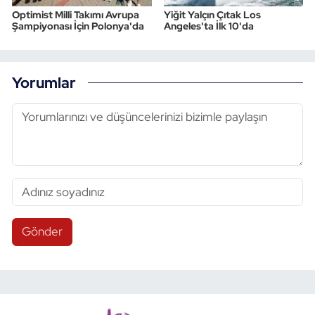
Optimist Milli Takımı Avrupa
Yiğit Yalçın Çıtak Los
Şampiyonası İçin Polonya'da
Angeles'ta İlk 10'da
Yorumlar
Gönder