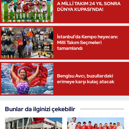
A MİLLİ TAKIM 24 YIL SONRA
DÜNYA KUPASI’NDA!
İstanbul’da Kempo heyecanı:
Milli Takım Seçmeleri
tamamlandı
Bengisu Avcı, buzullardaki
erimeye karşı kulaç atacak
Bunlar da ilginizi çekebilir