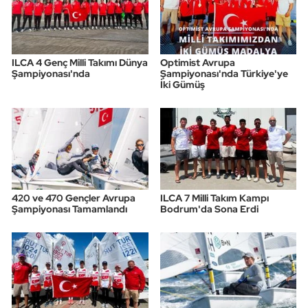
ILCA 4 Genç Milli Takımı Dünya
Optimist Avrupa
Şampiyonası'nda
Şampiyonası'nda Türkiye'ye
İki Gümüş
420 ve 470 Gençler Avrupa
ILCA 7 Milli Takım Kampı
Şampiyonası Tamamlandı
Bodrum'da Sona Erdi