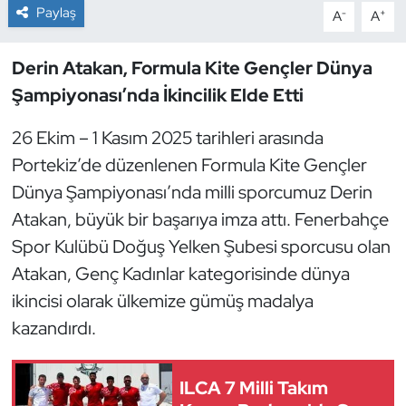
Paylaş
-
+
A
A
Dans Sporları
Derin Atakan, Formula Kite Gençler Dünya
Dövüş Sanatı
Şampiyonası’nda İkincilik Elde Etti
E-Spor
26 Ekim – 1 Kasım 2025 tarihleri arasında
Portekiz’de düzenlenen Formula Kite Gençler
Eskrim
Dünya Şampiyonası’nda milli sporcumuz Derin
Atakan, büyük bir başarıya imza attı. Fenerbahçe
Futbol
Spor Kulübü Doğuş Yelken Şubesi sporcusu olan
Atakan, Genç Kadınlar kategorisinde dünya
Futsal
ikincisi olarak ülkemize gümüş madalya
Genel
kazandırdı.
Golf
ILCA 7 Milli Takım