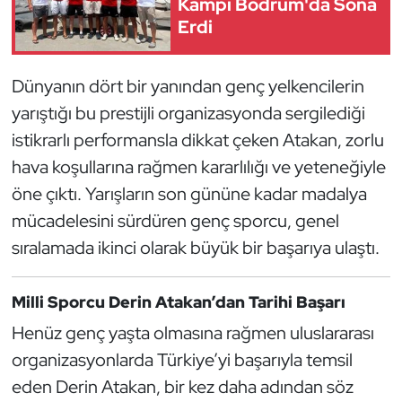
Kampı Bodrum'da Sona
Güreş
Erdi
Halter
Dünyanın dört bir yanından genç yelkencilerin
Hava Sporları
yarıştığı bu prestijli organizasyonda sergilediği
istikrarlı performansla dikkat çeken Atakan, zorlu
Hentbol
hava koşullarına rağmen kararlılığı ve yeteneğiyle
İşitme Engelli Sporcular
öne çıktı. Yarışların son gününe kadar madalya
mücadelesini sürdüren genç sporcu, genel
Judo ve Kuraş
sıralamada ikinci olarak büyük bir başarıya ulaştı.
Kano ve Rafting
Milli Sporcu Derin Atakan’dan Tarihi Başarı
Karate
Henüz genç yaşta olmasına rağmen uluslararası
organizasyonlarda Türkiye’yi başarıyla temsil
Kayak
eden Derin Atakan, bir kez daha adından söz