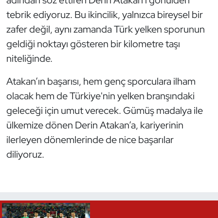
tebrik ediyoruz. Bu ikincilik, yalnızca bireysel bir
Triatlon
zafer değil, aynı zamanda Türk yelken sporunun
geldiği noktayı gösteren bir kilometre taşı
Voleybol
niteliğinde.
Vücut Geliştirme Fitness
Atakan’ın başarısı, hem genç sporculara ilham
Wushu Kungfu
olacak hem de Türkiye'nin yelken branşındaki
geleceği için umut verecek. Gümüş madalya ile
Yelken
ülkemize dönen Derin Atakan’a, kariyerinin
ilerleyen dönemlerinde de nice başarılar
Yüzme
diliyoruz.