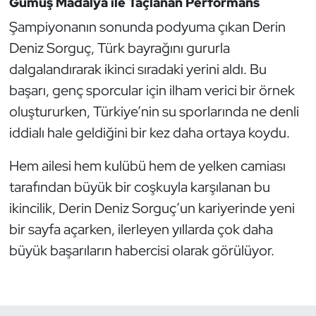
Gümüş Madalya ile Taçlanan Performans
Şampiyonanın sonunda podyuma çıkan Derin
Triatlon
Deniz Sorguç, Türk bayrağını gururla
Voleybol
dalgalandırarak ikinci sıradaki yerini aldı. Bu
başarı, genç sporcular için ilham verici bir örnek
Vücut Geliştirme Fitness
oluştururken, Türkiye’nin su sporlarında ne denli
iddialı hale geldiğini bir kez daha ortaya koydu.
Wushu Kungfu
Hem ailesi hem kulübü hem de yelken camiası
Yelken
tarafından büyük bir coşkuyla karşılanan bu
ikincilik, Derin Deniz Sorguç’un kariyerinde yeni
Yüzme
bir sayfa açarken, ilerleyen yıllarda çok daha
büyük başarıların habercisi olarak görülüyor.