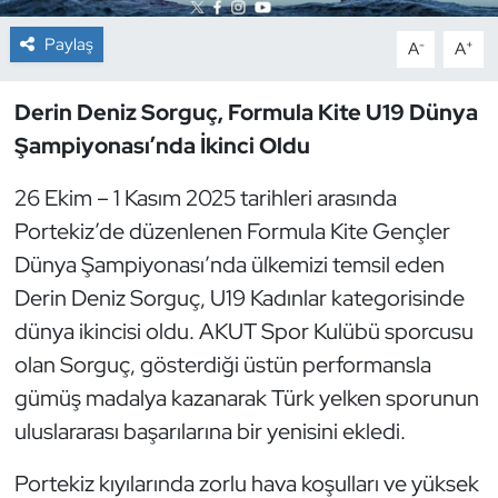
Paylaş
-
+
A
A
Dans Sporları
Dövüş Sanatı
Derin Deniz Sorguç, Formula Kite U19 Dünya
Şampiyonası’nda İkinci Oldu
E-Spor
26 Ekim – 1 Kasım 2025 tarihleri arasında
Eskrim
Portekiz’de düzenlenen Formula Kite Gençler
Dünya Şampiyonası’nda ülkemizi temsil eden
Futbol
Derin Deniz Sorguç, U19 Kadınlar kategorisinde
dünya ikincisi oldu. AKUT Spor Kulübü sporcusu
Futsal
olan Sorguç, gösterdiği üstün performansla
Genel
gümüş madalya kazanarak Türk yelken sporunun
uluslararası başarılarına bir yenisini ekledi.
Golf
Portekiz kıyılarında zorlu hava koşulları ve yüksek