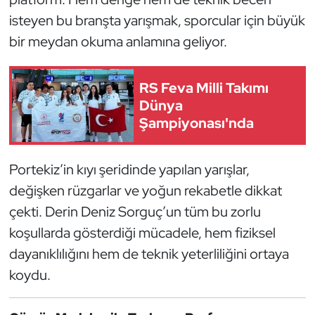
isteyen bu branşta yarışmak, sporcular için büyük
Oryantiring
bir meydan okuma anlamına geliyor.
Özel Sporcular
RS Feva Milli Takımı
Paralimpik
Dünya
Şampiyonası'nda
Ragbi
Satranç
Portekiz’in kıyı şeridinde yapılan yarışlar,
değişken rüzgarlar ve yoğun rekabetle dikkat
Su Topu
çekti. Derin Deniz Sorguç’un tüm bu zorlu
koşullarda gösterdiği mücadele, hem fiziksel
Sualtı Sporları
dayanıklılığını hem de teknik yeterliliğini ortaya
Tekvando
koydu.
Tenis