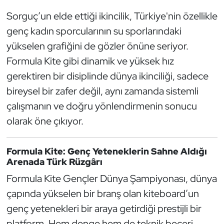
Kempo
Sorguç’un elde ettiği ikincilik, Türkiye'nin özellikle
genç kadın sporcularının su sporlarındaki
Kick Boks
yükselen grafiğini de gözler önüne seriyor.
Formula Kite gibi dinamik ve yüksek hız
Kürek
gerektiren bir disiplinde dünya ikinciliği, sadece
Masa Tenisi
bireysel bir zafer değil, aynı zamanda sistemli
çalışmanın ve doğru yönlendirmenin sonucu
Modern Pentatlon
olarak öne çıkıyor.
Motor Sporları
Formula Kite: Genç Yeteneklerin Sahne Aldığı
Arenada Türk Rüzgârı
Muay Thai
Formula Kite Gençler Dünya Şampiyonası, dünya
Okçuluk
çapında yükselen bir branş olan kiteboard’un
genç yetenekleri bir araya getirdiği prestijli bir
Optimist
platform. Hem denge hem de teknik beceri