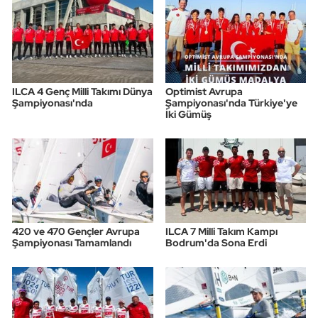
ILCA 4 Genç Milli Takımı Dünya
Optimist Avrupa
Şampiyonası'nda
Şampiyonası'nda Türkiye'ye
İki Gümüş
420 ve 470 Gençler Avrupa
ILCA 7 Milli Takım Kampı
Şampiyonası Tamamlandı
Bodrum'da Sona Erdi