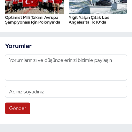
Optimist Milli Takımı Avrupa
Yiğit Yalçın Çıtak Los
Şampiyonası İçin Polonya'da
Angeles'ta İlk 10'da
Yorumlar
Gönder