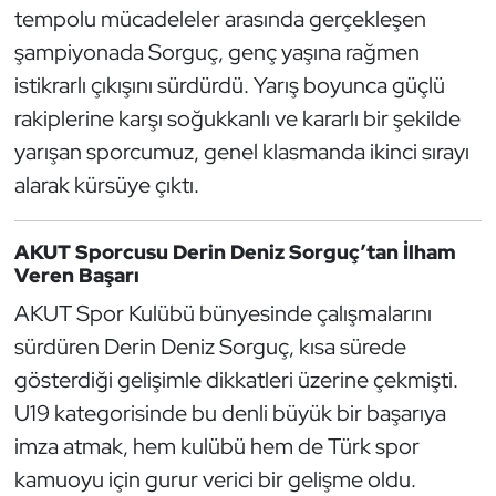
Güreş
tempolu mücadeleler arasında gerçekleşen
şampiyonada Sorguç, genç yaşına rağmen
Halter
istikrarlı çıkışını sürdürdü. Yarış boyunca güçlü
rakiplerine karşı soğukkanlı ve kararlı bir şekilde
Hava Sporları
yarışan sporcumuz, genel klasmanda ikinci sırayı
Hentbol
alarak kürsüye çıktı.
İşitme Engelli Sporcular
AKUT Sporcusu Derin Deniz Sorguç’tan İlham
Veren Başarı
Judo ve Kuraş
AKUT Spor Kulübü bünyesinde çalışmalarını
sürdüren Derin Deniz Sorguç, kısa sürede
Kano ve Rafting
gösterdiği gelişimle dikkatleri üzerine çekmişti.
Karate
U19 kategorisinde bu denli büyük bir başarıya
imza atmak, hem kulübü hem de Türk spor
Kayak
kamuoyu için gurur verici bir gelişme oldu.