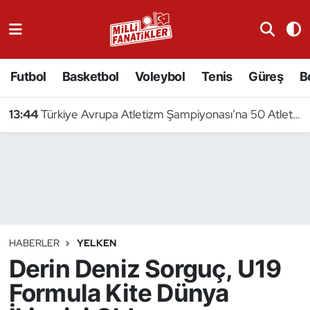
Atıcılık
Futbol
Basketbol
Voleybol
Tenis
Güreş
B
Atletizm
13:44
Türkiye Avrupa Atletizm Şampiyonası’na 50 Atletle Gidiyor
Badminton
Basketbol
Beyzbol
Bilardo
HABERLER
YELKEN
Derin Deniz Sorguç, U19
Binicilik
Formula Kite Dünya
Bisiklet