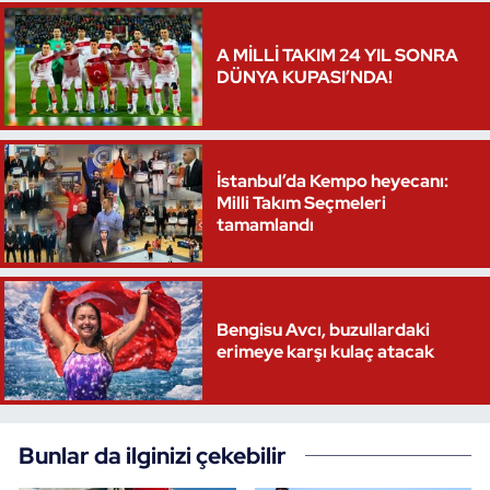
A MİLLİ TAKIM 24 YIL SONRA
DÜNYA KUPASI’NDA!
İstanbul’da Kempo heyecanı:
Milli Takım Seçmeleri
tamamlandı
Bengisu Avcı, buzullardaki
erimeye karşı kulaç atacak
Bunlar da ilginizi çekebilir