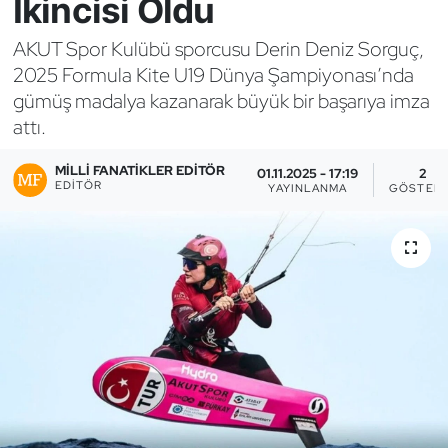
İkincisi Oldu
Bocce Bowling Dart
AKUT Spor Kulübü sporcusu Derin Deniz Sorguç,
2025 Formula Kite U19 Dünya Şampiyonası’nda
Boks
gümüş madalya kazanarak büyük bir başarıya imza
attı.
Briç
MILLI FANATIKLER EDITÖR
01.11.2025 - 17:19
2
Buz Hokeyi
EDITÖR
YAYINLANMA
GÖSTERI
Buz Pateni
Çim Hokeyi
Cimnastik
Curling
Dağcılık