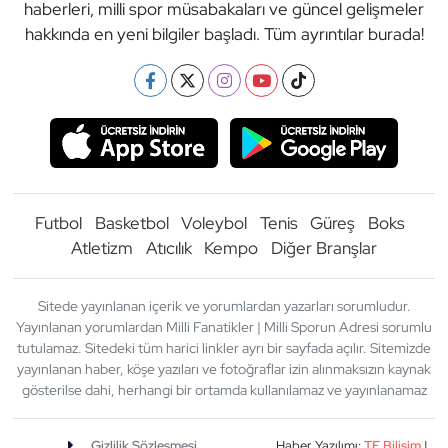
haberleri, milli spor müsabakaları ve güncel gelişmeler
hakkında en yeni bilgiler başladı. Tüm ayrıntılar burada!
Futbol
Basketbol
Voleybol
Tenis
Güreş
Boks
Atletizm
Atıcılık
Kempo
Diğer Branşlar
Sitede yayınlanan içerik ve yorumlardan yazarları sorumludur.
Yayınlanan yorumlardan Milli Fanatikler | Milli Sporun Adresi sorumlu
tutulamaz. Sitedeki tüm harici linkler ayrı bir sayfada açılır. Sitemizde
yayınlanan haber, köşe yazıları ve fotoğraflar izin alınmaksızın kaynak
gösterilse dahi, herhangi bir ortamda kullanılamaz ve yayınlanamaz
Gizlilik Sözleşmesi
Haber Yazılımı:
TE Bilişim
|