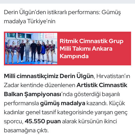
Derin Ülgün’den istikrarlı performans: Gümüş
Dans Sporları
madalya Türkiye’nin
Dövüş Sanatı
Ritmik Cimnastik Grup
E-Spor
Milli Takımı Ankara
Kampında
Eskrim
Milli cimnastikçimiz Derin Ülgün
, Hırvatistan’ın
Futbol
Zadar kentinde düzenlenen
Artistik Cimnastik
Futsal
Balkan Şampiyonası
’nda gösterdiği başarılı
performansla
gümüş madalya
kazandı. Küçük
Genel
kadınlar genel tasnif kategorisinde yarışan genç
sporcu,
45.550 puan
alarak kürsünün ikinci
Golf
basamağına çıktı.