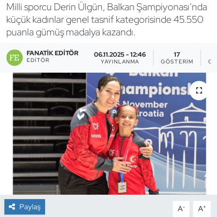
Milli sporcu Derin Ülgün, Balkan Şampiyonası’nda
Bocce Bowling Dart
küçük kadınlar genel tasnif kategorisinde 45.550
puanla gümüş madalya kazandı.
Boks
FANATIK EDITÖR
06.11.2025 - 12:46
17
EDITÖR
YAYINLANMA
GÖSTERIM
OK
Briç
Buz Hokeyi
Buz Pateni
Çim Hokeyi
Cimnastik
Curling
Paylaş
-
+
A
A
Dağcılık