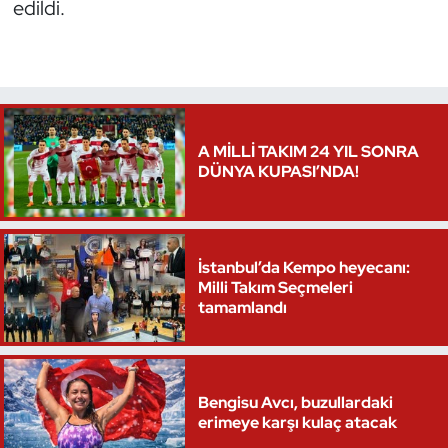
edildi.
Oryantiring
Özel Sporcular
Paralimpik
A MİLLİ TAKIM 24 YIL SONRA
DÜNYA KUPASI’NDA!
Ragbi
Satranç
İstanbul’da Kempo heyecanı:
Su Topu
Milli Takım Seçmeleri
tamamlandı
Sualtı Sporları
Tekvando
Bengisu Avcı, buzullardaki
erimeye karşı kulaç atacak
Tenis