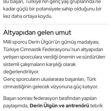
Bu başarı, Türkiye’nin genç yaş gruplarında ne
Kempo
kadar güçlü bir potansiyele sahip olduğunu bir
kez daha ortaya koydu.
Kick Boks
Kürek
Altyapıdan gelen umut
Milli sporcu Derin Ülgün’ün gümüş madalyası,
Masa Tenisi
Türkiye Cimnastik Federasyonu’nun altyapıdan
Modern Pentatlon
yetişen sporculara verdiği önemin ve sürdürülen
sistemli çalışmaların karşılığı olarak
Motor Sporları
değerlendiriliyor.
Genç sporcuların uluslararası başarıları, Türk
Muay Thai
cimnastiğinin gelecek vizyonuna güç katıyor.
Okçuluk
Başarı sonrası federasyon tarafından yapılan
paylaşımda,
Derin Ülgün ve antrenörü
tebrik
Optimist