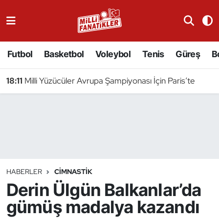
Atıcılık
Futbol
Basketbol
Voleybol
Tenis
Güreş
B
Atletizm
18:11
Milli Yüzücüler Avrupa Şampiyonası İçin Paris’te
Badminton
Basketbol
Beyzbol
Bilardo
HABERLER
CIMNASTIK
Derin Ülgün Balkanlar’da
Binicilik
gümüş madalya kazandı
Bisiklet