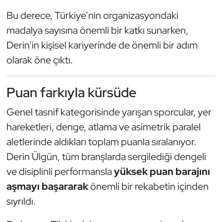
Güreş
Bu derece, Türkiye’nin organizasyondaki
Halter
madalya sayısına önemli bir katkı sunarken,
Derin’in kişisel kariyerinde de önemli bir adım
Hava Sporları
olarak öne çıktı.
Hentbol
Puan farkıyla kürsüde
İşitme Engelli Sporcular
Genel tasnif kategorisinde yarışan sporcular, yer
hareketleri, denge, atlama ve asimetrik paralel
Judo ve Kuraş
aletlerinde aldıkları toplam puanla sıralanıyor.
Kano ve Rafting
Derin Ülgün, tüm branşlarda sergilediği dengeli
ve disiplinli performansla
yüksek puan barajını
Karate
aşmayı başararak
önemli bir rekabetin içinden
sıyrıldı.
Kayak