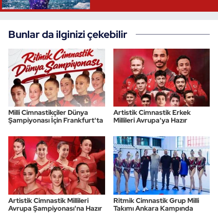
Triatlon
Bunlar da ilginizi çekebilir
Voleybol
Vücut Geliştirme Fitness
Wushu Kungfu
Milli Cimnastikçiler Dünya
Artistik Cimnastik Erkek
Yelken
Şampiyonası İçin Frankfurt'ta
Millileri Avrupa'ya Hazır
Yüzme
Artistik Cimnastik Millileri
Ritmik Cimnastik Grup Milli
Avrupa Şampiyonası'na Hazır
Takımı Ankara Kampında