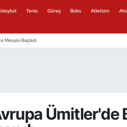
oleybol
Tenis
Güreş
Boks
Atletizm
Atıc
a Mesaisi Başladı
 Avrupa Ümitler'de