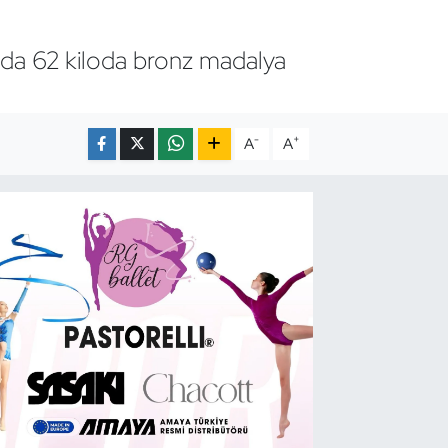
nda 62 kiloda bronz madalya
-
+
A
A