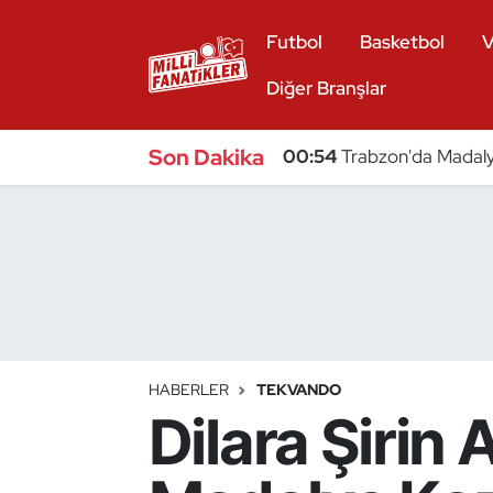
Futbol
Basketbol
V
Atıcılık
Diğer Branşlar
Atletizm
Son Dakika
00:54
Trabzon'da Madaly
Badminton
Basketbol
Beyzbol
Bilardo
HABERLER
TEKVANDO
Dilara Şirin
Binicilik
Bisiklet