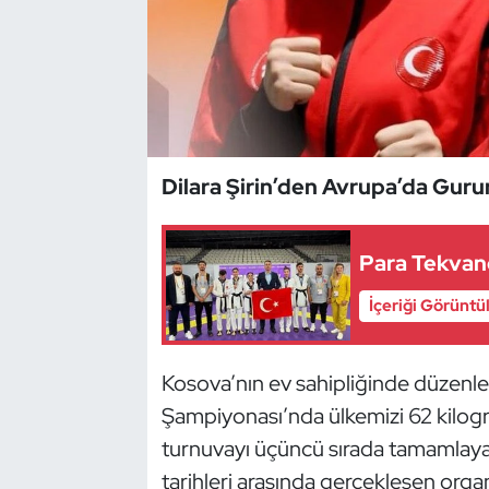
Dans Sporları
Dövüş Sanatı
E-Spor
Dilara Şirin’den Avrupa’da Gur
Eskrim
Para Tekvan
Futbol
İçeriği Görüntü
Futsal
Kosova’nın ev sahipliğinde düzen
Genel
Şampiyonası’nda ülkemizi 62 kilogra
Golf
turnuvayı üçüncü sırada tamamlayar
tarihleri arasında gerçekleşen orga