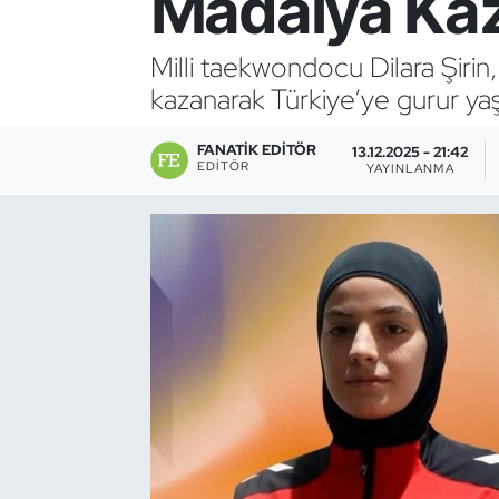
Madalya Ka
Bocce Bowling Dart
Milli taekwondocu Dilara Şiri
kazanarak Türkiye’ye gurur yaş
Boks
FANATIK EDITÖR
Briç
13.12.2025 - 21:42
EDITÖR
YAYINLANMA
Buz Hokeyi
Buz Pateni
Çim Hokeyi
Cimnastik
Curling
Dağcılık