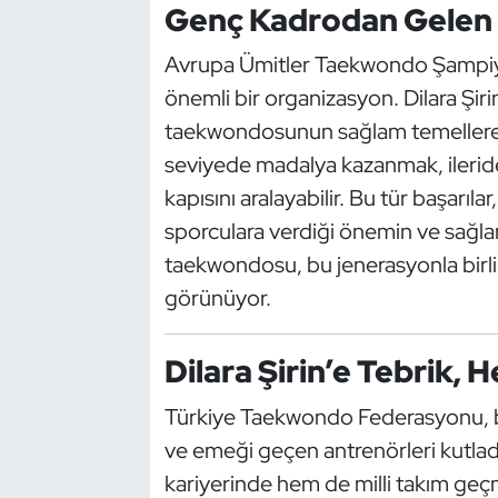
Genç Kadrodan Gelen B
Kempo
Avrupa Ümitler Taekwondo Şampiyona
Kick Boks
önemli bir organizasyon. Dilara Şiri
taekwondosunun sağlam temellere 
Kürek
seviyede madalya kazanmak, ileride
Masa Tenisi
kapısını aralayabilir. Bu tür başar
sporculara verdiği önemin ve sağlan
Modern Pentatlon
taekwondosu, bu jenerasyonla birl
görünüyor.
Motor Sporları
Muay Thai
Dilara Şirin’e Tebrik,
Türkiye Taekwondo Federasyonu, başa
Okçuluk
ve emeği geçen antrenörleri kutlad
Optimist
kariyerinde hem de milli takım geçm