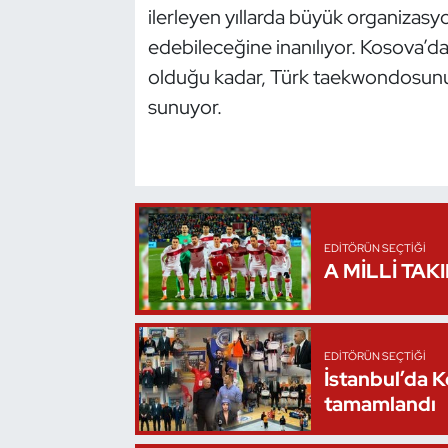
ilerleyen yıllarda büyük organizasyo
Oryantiring
edebileceğine inanılıyor. Kosova’d
olduğu kadar, Türk taekwondosunun s
Özel Sporcular
sunuyor.
Paralimpik
Ragbi
Satranç
EDITÖRÜN SEÇTIĞI
A MİLLİ TAK
Su Topu
Sualtı Sporları
EDITÖRÜN SEÇTIĞI
İstanbul’da 
Tekvando
tamamlandı
Tenis