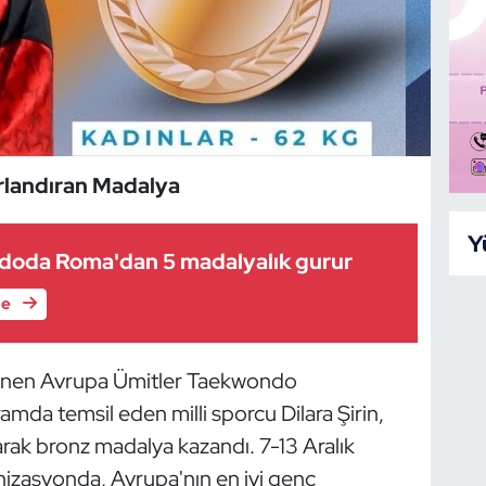
urlandıran Madalya
Y
doda Roma'dan 5 madalyalık gurur
le
lenen Avrupa Ümitler Taekwondo
mda temsil eden milli sporcu Dilara Şirin,
ak bronz madalya kazandı. 7-13 Aralık
nizasyonda, Avrupa'nın en iyi genç