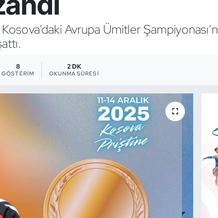
zandı
n, Kosova’daki Avrupa Ümitler Şampiyonası’
attı.
8
2 DK
GÖSTERIM
OKUNMA SÜRESI