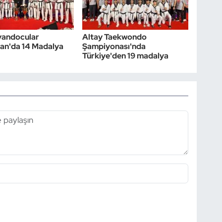
kvandocular
Altay Taekwondo
an'da 14 Madalya
Şampiyonası'nda
Türkiye'den 19 madalya