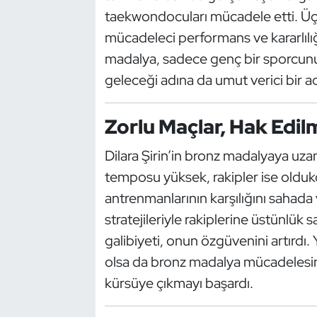
Güreş
taekwondocuları mücadele etti. Üçü
mücadeleci performans ve kararlılığ
Halter
madalya, sadece genç bir sporcunu
Hava Sporları
geleceği adına da umut verici bir ad
Hentbol
Zorlu Maçlar, Hak Edilm
İşitme Engelli Sporcular
Dilara Şirin’in bronz madalyaya uz
temposu yüksek, rakipler ise oldukça
Judo ve Kuraş
antrenmanlarının karşılığını sahada v
stratejileriyle rakiplerine üstünlük s
Kano ve Rafting
galibiyeti, onun özgüvenini artırdı.
Karate
olsa da bronz madalya mücadelesin
kürsüye çıkmayı başardı.
Kayak