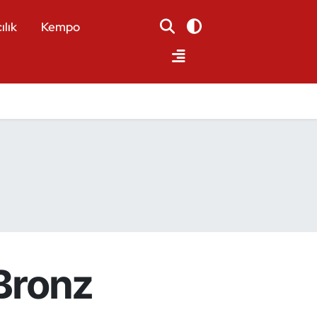
ılık
Kempo
 Bronz