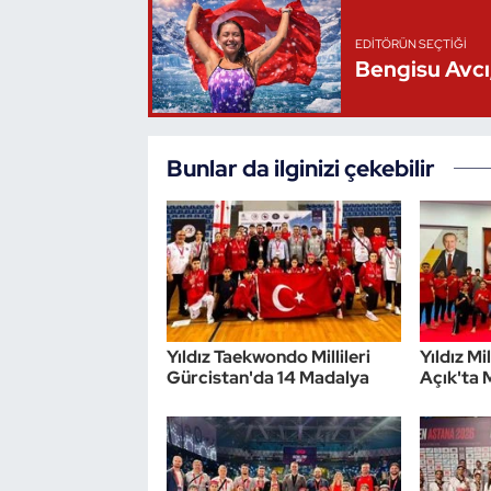
Triatlon
EDITÖRÜN SEÇTIĞI
Bengisu Avcı,
Voleybol
Vücut Geliştirme Fitness
Bunlar da ilginizi çekebilir
Wushu Kungfu
Yelken
Yüzme
Yıldız Taekwondo Millileri
Yıldız Mi
Gürcistan'da 14 Madalya
Açık'ta