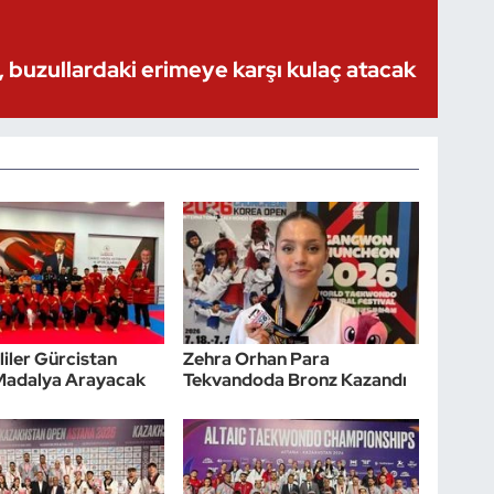
 buzullardaki erimeye karşı kulaç atacak
lliler Gürcistan
Zehra Orhan Para
 Madalya Arayacak
Tekvandoda Bronz Kazandı